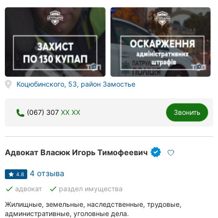
Коцюбинского, 53, район Замостье
(067) 307
XX XX
Звонить
Адвокат Власюк Игорь Тимофеевич
4 отзыва
4.8
done
done
адвокат
раздел имущества
Жилищные, земельные, наследственные, трудовые,
административные, уголовные дела.