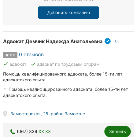
Добавить компанию
Адвокат Демчик Надежда Анатольевна
0 отзывов
0.0
done
done
адвокат
адвокат по трудовым спорам
Помощь квалифицированного адвоката, более 15-ти лет
адвокатского опыта.
Помощь квалифицированного адвоката, более 15-ти лет
адвокатского опыта.
Замостенская, 25, район Замостье
(067) 339
XX XX
Звонить