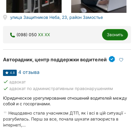
Херсон
улица Защитников Неба, 23, район Замостье
Полтава
Чернигов
(098) 050
XX XX
Звонить
Черкассы
Черновцы
Авторадник, центр поддержки водителей
Сумы
4 отзыва
4.8
done
адвокат
Ивано-
done
адвокат по административным правонарушениям
Франковск
Юридическое урегулирование отношений водителей между
Луцк
собой и с госорганами.
Нещодавно стала учасником ДТП, як і всі в цій ситуації -
Ужгород
розгубилась. Перш за все, почала шукати автоюриста в
інтернеті,...
Карпаты