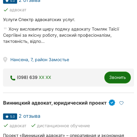
2 отзыва
5.0
done
адвокат
Услуги Спектр адвокатских услуг.
Хочу висловити щиру подяку адвокату Томляк Таїсії
Сергіївні за якісну роботу, високий професіоналізм,
тактовність, відпо...
Нансена, 7, район Замостье
(098) 639
XX XX
Звонить
Винницкий адвокат, юридический проект
2 отзыва
5.0
done
done
адвокат
дистанционное обучение
Проект «Винницкий адвокат» – оперативная и экономная