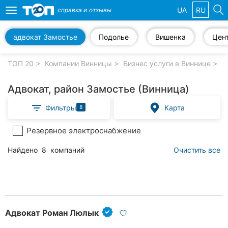
UA
RU
справка и
отзывы
Toggle
navigation
адвокат Замостье
Подолье
Вишенка
Цен
Избранные
компании
ТОП 20
Компании Винницы
Бизнес услуги в Виннице
Ю
Адвокат, район Замостье (Винница)
Фильтры
Карта
8
Популярные
рубрики:
Резервное электроснабжение
Стоматологии
Найдено
8
компаний
Очистить все
Ветеринарные
клиники
Частные
клиники
Адвокат Роман Люлык