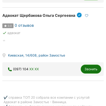
Адвокат Щербакова Ольга Сергеевна
0 отзывов
0.0
done
адвокат
Киевская, 14/608, район Замостье
(097) 104
XX XX
Звонить
✔ справка ТОП 20 собрала все компании с услугой
Адвокат в районе Замостье - Винница.