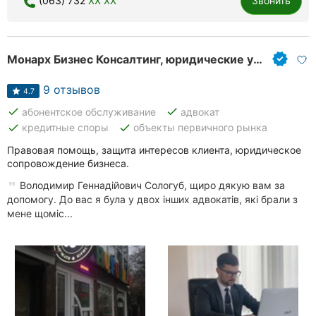
(063) 732
XX XX
Звонить
Ровно
Одесса
Монарх Бизнес Консалтинг, юридические услуги
Кропивницкий
9 отзывов
4.7
Киев
done
done
абонентское обслуживание
адвокат
done
done
кредитные споры
объекты первичного рынка
Харьков
Правовая помощь, защита интересов клиента, юридическое
сопровождение бизнеса.
Запорожье
Володимир Геннадійович Сологуб, щиро дякую вам за
Днепр
допомогу. До вас я була у двох інших адвокатів, які брали з
мене щоміс...
Львов
Кривой
Рог
Николаев