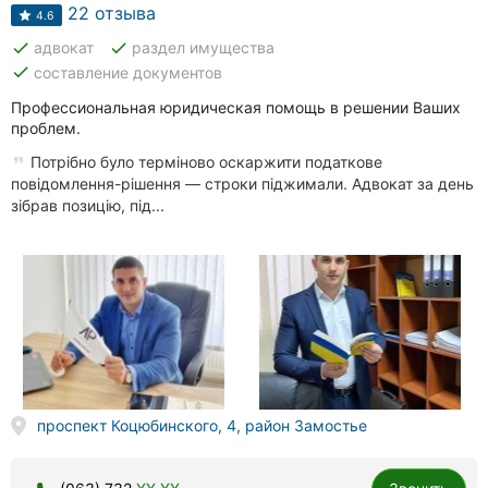
Автошколы
22 отзыва
4.6
done
done
адвокат
раздел имущества
Рестораны
done
составление документов
Все
Профессиональная юридическая помощь в решении Ваших
рубрики
проблем.
Потрібно було терміново оскаржити податкове
повідомлення-рішення — строки піджимали. Адвокат за день
зібрав позицію, під...
Все
города:
Винница
Житомир
Тернополь
проспект Коцюбинского, 4, район Замостье
Хмельницкий