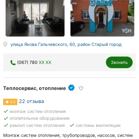
улица Якова Гальчевского, 60, район Старый город
(067) 780
XX XX
Звонить
Теплосервис, отопление
22 отзыва
3.5
done
монтаж систем отопления
done
отопительное оборудование
done
done
ремонт систем отопления
системы вентиляции
Монтаж систем отопления, трубопроводов, насосов, систем