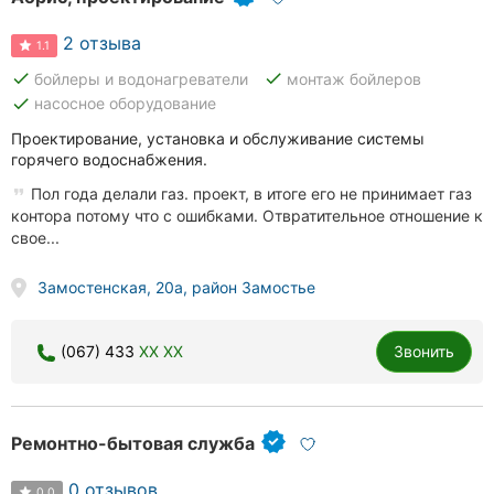
2 отзыва
1.1
done
done
бойлеры и водонагреватели
монтаж бойлеров
done
насосное оборудование
Проектирование, установка и обслуживание системы
горячего водоснабжения.
Пол года делали газ. проект, в итоге его не принимает газ
контора потому что с ошибками. Отвратительное отношение к
свое...
Замостенская, 20а, район Замостье
(067) 433
XX XX
Звонить
Ремонтно-бытовая служба
0 отзывов
0.0