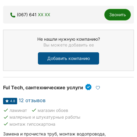
(067) 641
XX XX
Звонить
Не нашли нужную компанию?
Вы можете добавить ее
Добавить компанию
Ful Tech, сантехнические услуги
12 отзывов
4.8
done
done
ламинат
магазин обоев
done
малярные и штукатурные работы
done
монтаж гипсокартона
Замена и прочистка труб, монтаж водопровода,