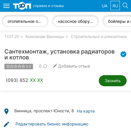
UA
RU
справка и
отзывы
Toggle
navigation
отопительное оборудование
насосное оборудование
Избранные
компании
ТОП 20
Компании Винницы
Строительные и ремонтные р
Сантехмонтаж, установка радиаторов
и котлов
0
Добавить отзыв
Популярные
0.0
рубрики:
(093) 852
XX XX
Звонить
Стоматологии
Ветеринарные
клиники
place
Винница, проспект Юности, 8
На карте
Частные
клиники
edit
Редактировать бизнес информацию