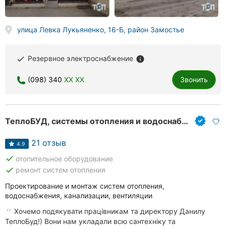
улица Левка Лукьяненко, 16-Б, район Замостье
Резервное электроснабжение
done
info
(098) 340
XX XX
Звонить
ТеплоБУД, системы отопления и водоснабжения
21 отзыв
4.9
done
отопительное оборудование
done
ремонт систем отопления
Проектирование и монтаж систем отопления,
водоснабжения, канализации, вентиляции
Хочемо подякувати працівникам та директору Данилу
ТеплоБуд!) Вони нам укладали всю сантехніку та