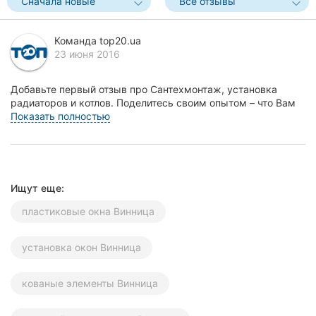
Сначала новые
Все отзывы
Херсон
Команда top20.ua
Полтава
23 июня 2016
Чернигов
Добавьте первый отзыв про Сантехмонтаж, установка
радиаторов и котлов. Поделитесь своим опытом – что Вам
Черкассы
понравилось, а что нет! Это поможет другим ж...
Показать полностью
Черновцы
Сумы
Ищут еще:
Ивано-
Франковск
пластиковые окна Винница
Луцк
установка окон Винница
Ужгород
кованые элементы Винница
Карпаты