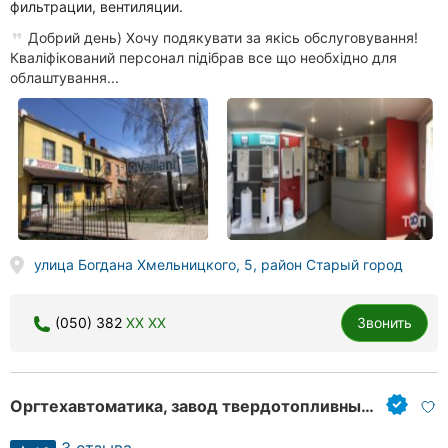
фильтрации, вентиляции.
Добрий день) Хочу подякувати за якісь обслуговування!
Кваліфікований персонал підібрав все що необхідно для
облаштування...
улица Богдана Хмельницкого, 5, район Старый город
(050) 382
XX XX
Звонить
Оргтехавтоматика, завод твердотопливных котлов