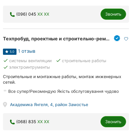
(096) 045
XX XX
Звонить
Техпробуд, проектные и строительно-ремонтные работы
1 отзыв
5.0
done
done
системы вентиляции
строительные работы
done
электроинтрументы
Строительные и монтажные работы, монтаж инженерных
сетей.
Все супер!Рекомендую Якість обслуговування чудово
Академика Янгеля, 4, район Замостье
(068) 835
XX XX
Звонить