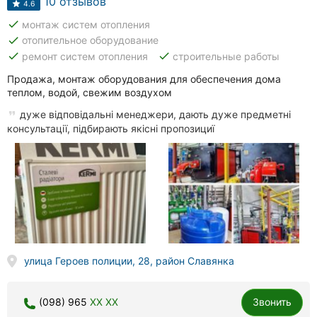
10 отзывов
4.6
done
монтаж систем отопления
done
отопительное оборудование
done
done
ремонт систем отопления
строительные работы
Продажа, монтаж оборудования для обеспечения дома
теплом, водой, свежим воздухом
дуже відповідальні менеджери, дають дуже предметні
консультації, підбирають якісні пропозициї
улица Героев полиции, 28, район Славянка
(098) 965
XX XX
Звонить