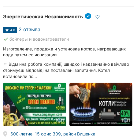
Энергетическая Независимость
2 отзыва
4.8
done
бойлеры и водонагреватели
Изготовление, продажа и установка котлов, нагревающих
воду путем ее ионизации.
Відмінна робота компанії, швидко і надзвичайно ввічливо
отримуєш відповіді на поставлені запитання. Котел
встановили по...
600-летие, 15 офис 309, район Вишенка