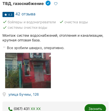
ТВД, газоснабжение
42 отзыва
4.3
done
done
бойлеры и водонагреватели
очистка воды
done
системы очистки воды
Монтаж систем водоснабжений, отопления и канализации,
крупная оптовая база.
Все зробили швидко, оперативно.
улица Бучмы, 126
(067) 431
XX XX
Звонить