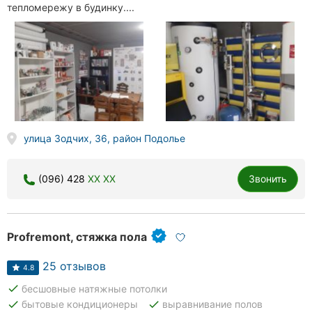
тепломережу в будинку....
улица Зодчих, 36, район Подолье
(096) 428
XX XX
Звонить
Profremont, стяжка пола
25 отзывов
4.8
done
бесшовные натяжные потолки
done
done
бытовые кондиционеры
выравнивание полов