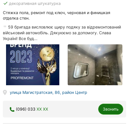
done
декоративная штукатурка
Стяжка пола, ремонт под ключ, черновая и финишкая
отделка стен.
59 бригада висловлює щиру подяку за відремонтований
військовий автомобіль. Дякуюємо за допомогу. Слава
Україні! Все буд...
улица Магистратская, 86, район Центр
(096) 033
XX XX
Звонить