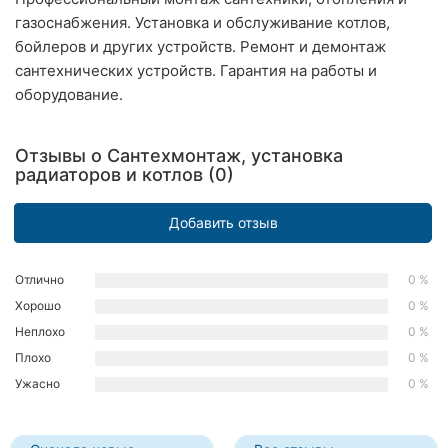
Ровно
газоснабжения. Установка и обслуживание котлов,
бойлеров и других устройств. Ремонт и демонтаж
Одесса
сантехнических устройств. Гарантия на работы и
оборудование.
Кропивницкий
Киев
Отзывы о Сантехмонтаж, установка
радиаторов и котлов (0)
Харьков
Добавить отзыв
Запорожье
Днепр
Отлично
0 %
Хорошо
0 %
Львов
Неплохо
0 %
Плохо
0 %
Кривой
Рог
Ужасно
0 %
Николаев