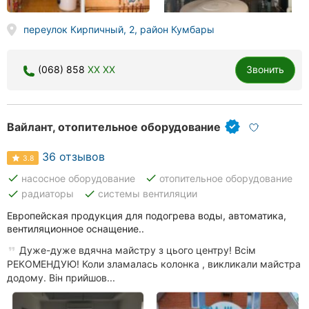
переулок Кирпичный, 2, район Кумбары
(068) 858
XX XX
Звонить
Вайлант, отопительное оборудование
36 отзывов
3.8
done
done
насосное оборудование
отопительное оборудование
done
done
радиаторы
системы вентиляции
Европейская продукция для подогрева воды, автоматика,
вентиляционное оснащение..
Дуже-дуже вдячна майстру з цього центру! Всім
РЕКОМЕНДУЮ! Коли зламалась колонка , викликали майстра
додому. Він прийшов...