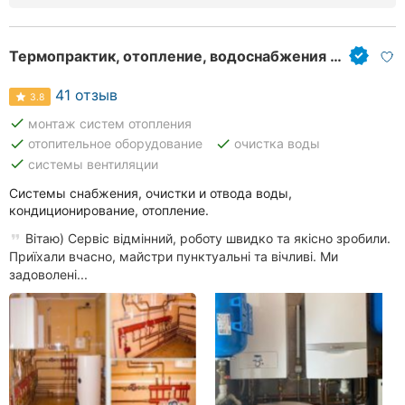
Термопрактик, отопление, водоснабжения и кондиционирования
41 отзыв
3.8
done
монтаж систем отопления
done
done
отопительное оборудование
очистка воды
done
системы вентиляции
Системы снабжения, очистки и отвода воды,
кондиционирование, отопление.
Вітаю) Сервіс відмінний, роботу швидко та якісно зробили.
Приїхали вчасно, майстри пунктуальні та вічливі. Ми
задоволені...