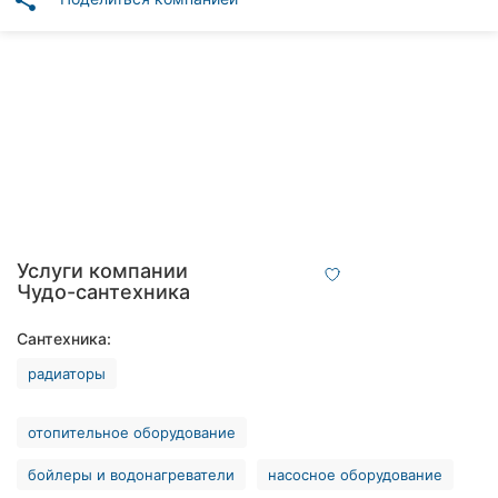
share
Автошколы
Рестораны
Все
рубрики
Все
Услуги компании
города:
Чудо-сантехника
Винница
Сантехника:
радиаторы
Житомир
Тернополь
отопительное оборудование
Хмельницкий
бойлеры и водонагреватели
насосное оборудование