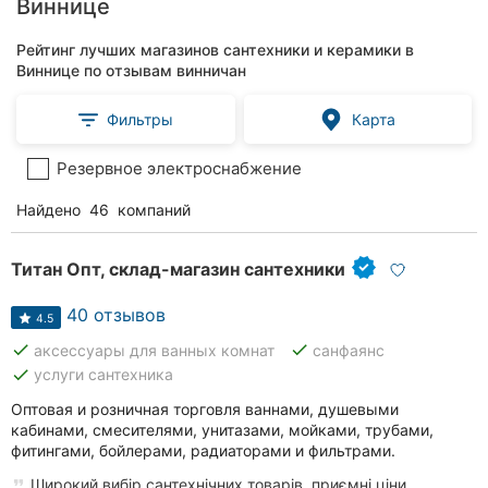
Виннице
Рейтинг лучших магазинов сантехники и керамики в
Виннице по отзывам винничан
Фильтры
Карта
Резервное электроснабжение
Найдено
46
компаний
Титан Опт, склад-магазин сантехники
40 отзывов
4.5
done
done
аксессуары для ванных комнат
санфаянс
done
услуги сантехника
Оптовая и розничная торговля ваннами, душевыми
кабинами, смесителями, унитазами, мойками, трубами,
фитингами, бойлерами, радиаторами и фильтрами.
Широкий вибір сантехнічних товарів, приємні ціни,