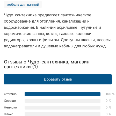
мебель для ванной
Ровно
Чудо-сантехника предлагает сантехническое
Одесса
оборудование для отопления, канализации и
водоснабжения. В наличии акриловые, чугунные и
Кропивницкий
керамические ванны, котлы, газовые колонки,
Киев
радиаторы, краны и фильтры. Доступны шланги, насосы,
водонагреватели и душевые кабины для любых нужд.
Харьков
Запорожье
Отзывы о Чудо-сантехника, магазин
сантехники (1)
Днепр
Добавить отзыв
Львов
Отлично
100 %
Кривой
Рог
Хорошо
0 %
Неплохо
0 %
Николаев
Плохо
0 %