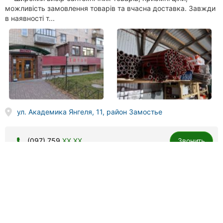
можливість замовлення товарів та вчасна доставка. Завжди
в наявності т...
ул. Академика Янгеля, 11, район Замостье
(097) 759
XX XX
Звонить
ЭкоДом, строительные материалы
87 отзывов
3.9
done
done
pet-friendly заведение
материалы для утепления