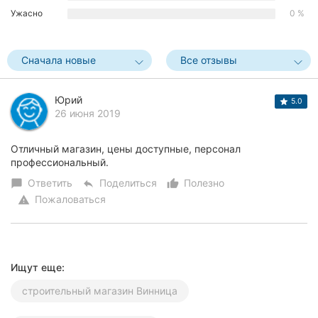
Ужасно
0 %
Херсон
Полтава
Сначала новые
Все отзывы
Чернигов
Юрий
5.0
Черкассы
26 июня 2019
Черновцы
Отличный магазин, цены доступные, персонал
профессиональный.
Сумы
Ответить
Поделиться
Полезно
chat_bubble
reply
thumb_up_alt
Ивано-
Пожаловаться
warning
Франковск
Луцк
Ищут еще:
Ужгород
строительный магазин Винница
Карпаты