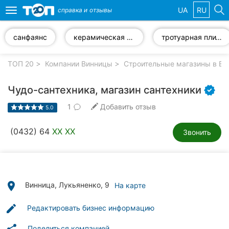
UA
RU
справка и
отзывы
Toggle
navigation
санфаянс
керамическая плитка
тротуарная плитка
Избранные
компании
ТОП 20
Компании Винницы
Строительные магазины в Ви
Чудо-сантехника, магазин сантехники
1
Добавить отзыв
5.0
Популярные
рубрики:
(0432) 64
XX XX
Звонить
Стоматологии
Ветеринарные
клиники
place
Винница, Лукьяненко, 9
На карте
Частные
edit
Редактировать бизнес информацию
клиники
Поделиться компанией