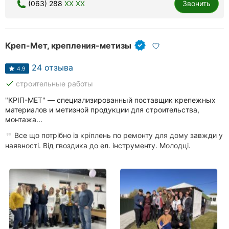
(063) 288
XX XX
Звонить
Креп-Мет, крепления-метизы
24 отзыва
4.9
done
строительные работы
"КРІП-МЕТ" — специализированный поставщик крепежных
материалов и метизной продукции для строительства,
монтажа...
Все що потрібно із кріплень по ремонту для дому завжди у
наявності. Від гвоздика до ел. інструменту. Молодці.