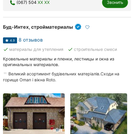
(067) 504
XX XX
Звонить
Буд-Интех, стройматериалы
8 отзывов
4.9
done
done
материалы для утепления
строительные смеси
Кровельные материалы и пленки, лестницы и окна из
оригинальных материалов.
Великий асортимент будівельних матеріалів.Сходи на
горище Oman і вікна Roto.