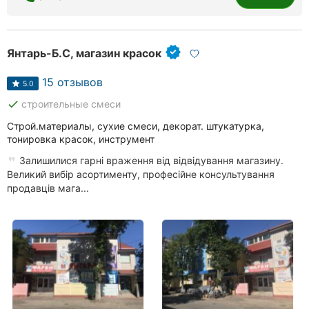
Янтарь-Б.С, магазин красок
15 отзывов
5.0
done
строительные смеси
Строй.материалы, сухие смеси, декорат. штукатурка,
тонировка красок, инструмент
Залишилися гарні враження від відвідування магазину.
Великий вибір асортименту, професійне консультування
продавців мага...