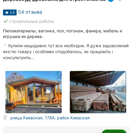
54 отзыва
4.8
done
строительные работы
Пиломатериалы, вагонка, пол, погонаж, фанера, мебель и
игрушки из дерева.
Купили нещодавно тут все необхідне. Я дуже задоволений
якістю товару і особливо сподобалось, як працюють і
консультують...
улица Киевская, 178А, район Киевская