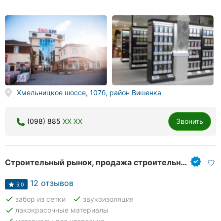
Хмельницкое шоссе, 107б, район Вишенка
(098) 885
XX XX
Звонить
Строительный рынок, продажа строительных и отделочных материалов
12 отзывов
5.0
done
done
забор из сетки
звукоизоляция
done
лакокрасочные материалы