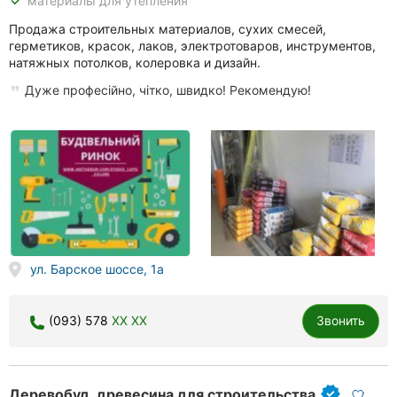
done
материалы для утепления
Продажа строительных материалов, сухих смесей,
герметиков, красок, лаков, электротоваров, инструментов,
натяжных потолков, колеровка и дизайн.
Дуже професійно, чітко, швидко! Рекомендую!
ул. Барское шоссе, 1а
(093) 578
XX XX
Звонить
Деревобуд, древесина для строительства