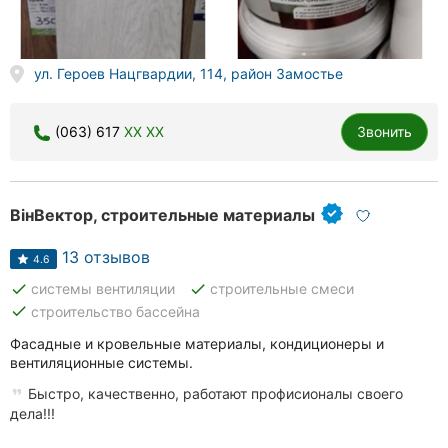
ул. Героев Нацгвардии, 114, район Замостье
(063) 617
XX XX
Звонить
ВінВектор, строительные материалы
13 отзывов
4.6
done
done
системы вентиляции
строительные смеси
done
строительство бассейна
Фасадные и кровельные материалы, кондиционеры и
вентиляционные системы.
Быстро, качественно, работают профисионалы своего
дела!!!