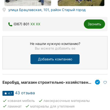
улица Брацлавская, 101, район Старый город
(067) 801
XX XX
Звонить
Не нашли нужную компанию?
Вы можете добавить ее
Добавить компанию
ЕвроБуд, магазин строительно-хозяйственных товаров
43 отзыва
4.7
done
done
кованая мебель
лакокрасочные материалы
done
done
ламинат
материалы для утепления