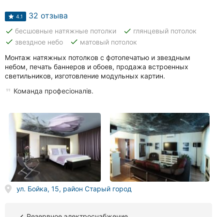
Автошколы
32 отзыва
4.1
Рестораны
done
done
бесшовные натяжные потолки
глянцевый потолок
done
done
звездное небо
матовый потолок
Все
рубрики
Монтаж натяжных потолков с фотопечатью и звездным
небом, печать баннеров и обоев, продажа встроенных
светильников, изготовление модульных картин.
Команда професіоналів.
Все
города:
Винница
Житомир
Тернополь
ул. Бойка, 15, район Старый город
Хмельницкий
Резервное электроснабжение