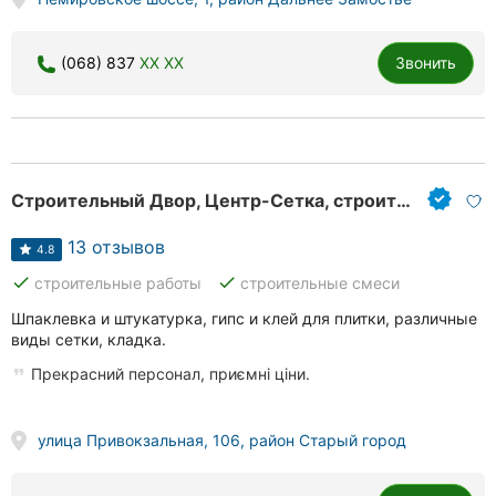
(068) 837
XX XX
Звонить
Строительный Двор, Центр-Сетка, строительные материалы
13 отзывов
4.8
done
done
строительные работы
строительные смеси
Шпаклевка и штукатурка, гипс и клей для плитки, различные
виды сетки, кладка.
Прекрасний персонал, приємні ціни.
улица Привокзальная, 106, район Старый город