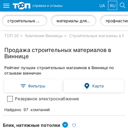
UA
RU
справка и
отзывы
Toggle
navigation
строительные смеси
материалы для утепления
профнасти
Избранные
компании
ТОП 20
Компании Винницы
Строительные магазины в Ви
Продажа строительных материалов в
Виннице
Популярные
Рейтинг лучших строительных магазинов в Виннице по
рубрики:
отзывам винничан
Стоматологии
Фильтры
Карта
Ветеринарные
Резервное электроснабжение
клиники
Найдено
97
компаний
Частные
клиники
Блик, натяжные потолки