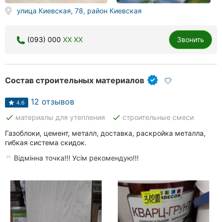
улица Киевская, 78, район Киевская
(093) 000
XX XX
Звонить
Состав строительных материалов
12 отзывов
4.6
done
done
материалы для утепления
строительные смеси
Газоблоки, цемент, металл, доставка, раскройка металла,
гибкая система скидок.
Відмінна точка!!! Усім рекомендую!!!