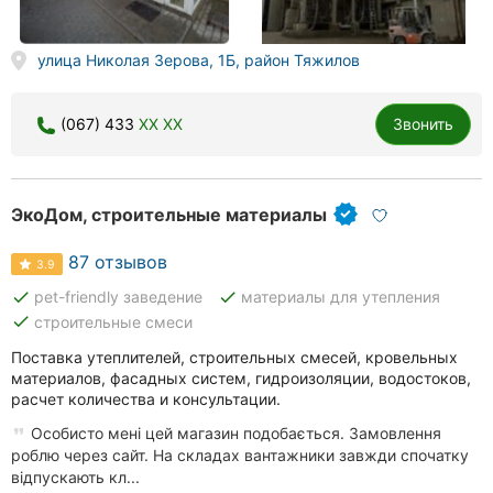
Херсон
улица Николая Зерова, 1Б, район Тяжилов
Полтава
Чернигов
(067) 433
XX XX
Звонить
Черкассы
Черновцы
ЭкоДом, строительные материалы
Сумы
87 отзывов
3.9
done
done
pet-friendly заведение
материалы для утепления
Ивано-
done
строительные смеси
Франковск
Поставка утеплителей, строительных смесей, кровельных
Луцк
материалов, фасадных систем, гидроизоляции, водостоков,
расчет количества и консультации.
Ужгород
Особисто мені цей магазин подобається. Замовлення
роблю через сайт. На складах вантажники завжди спочатку
відпускають кл...