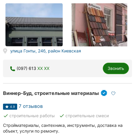
улица Гонты, 24б, район Киевская
(097) 613
XX XX
Звонить
Виннер-Буд, строительные материалы
7 отзывов
4.9
done
done
строительные работы
строительные смеси
Стройматериалы, сантехника, инструменты, доставка на
объект, услуги по ремонту.