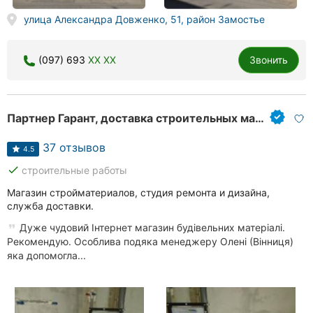
улица Александра Довженко, 51, район Замостье
(097) 693
XX XX
Звонить
Партнер Гарант, доставка строительных материалов
37 отзывов
4.5
done
строительные работы
Магазин стройматериалов, студия ремонта и дизайна,
служба доставки.
Дуже чудовий Інтернет магазин будівельних матеріалі.
Рекомендую. Особлива подяка менеджеру Олені (Вінниця)
яка допомогла...