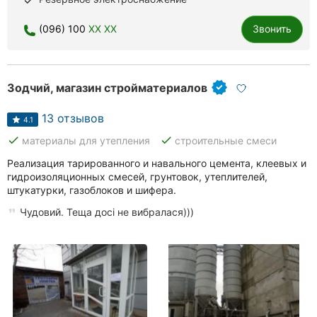
done
Ровно
(096) 100
XX XX
Звонить
Одесса
Кропивницкий
Зодчий, магазин стройматериалов
Киев
13 отзывов
4.1
Харьков
done
done
материалы для утепления
строительные смеси
Реализация тарированного и навального цемента, клеевых и
Запорожье
гидроизоляционных смесей, грунтовок, утеплителей,
штукатурки, газоблоков и шифера.
Днепр
Чудовий. Теща досі не вибралася)))
Львов
Кривой
Рог
Николаев