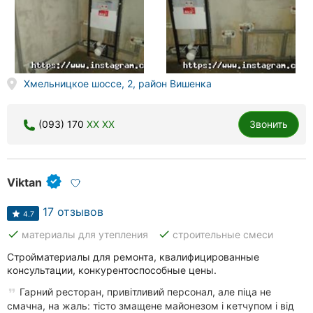
Хмельницкое шоссе, 2, район Вишенка
(093) 170
XX XX
Звонить
Viktan
17 отзывов
4.7
done
done
материалы для утепления
строительные смеси
Стройматериалы для ремонта, квалифицированные
консультации, конкурентоспособные цены.
Гарний ресторан, привітливий персонал, але піца не
смачна, на жаль: тісто змащене майонезом і кетчупом і від