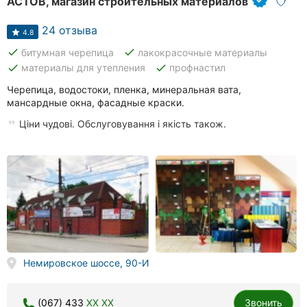
АСТОВ, магазин строительных материалов
24 отзыва
4.8
done
done
битумная черепица
лакокрасочные материалы
done
done
материалы для утепления
профнастил
Черепица, водостоки, пленка, минеральная вата,
мансардные окна, фасадные краски.
Ціни чудові. Обслуговування і якість також.
Немировское шоссе, 90-И
(067) 433
XX XX
Звонить