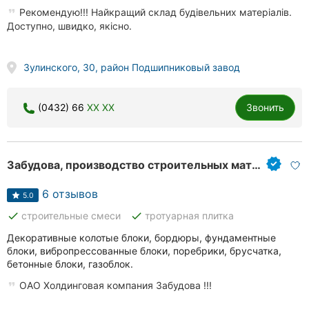
Рекомендую!!! Найкращий склад будівельних матеріалів.
Доступно, швидко, якісно.
Зулинского, 30, район Подшипниковый завод
(0432) 66
XX XX
Звонить
Забудова, производство строительных материалов
6 отзывов
5.0
done
done
строительные смеси
тротуарная плитка
Декоративные колотые блоки, бордюры, фундаментные
блоки, вибропрессованные блоки, поребрики, брусчатка,
бетонные блоки, газоблок.
ОАО Холдинговая компания Забудова !!!