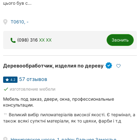
цього був с...
Т0610, -
(098) 316
XX XX
Звонить
Деревообработчик, изделия по дереву
57 отзывов
4.2
done
изготовление мебели
Мебель под заказ, двери, окна, профессиональные
консультации.
Великий вибір пиломатеріалів високої якості. Є термінал, а
також всякі супктні матеріали, як то цвяхи, фарби і т.д
Немировское шоссе, 1, район Дальнее Замостье