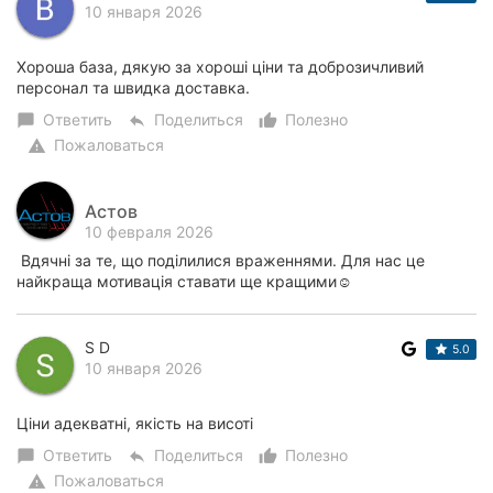
10 января 2026
Хороша база, дякую за хороші ціни та доброзичливий
персонал та швидка доставка.
Ответить
Поделиться
Полезно
chat_bubble
reply
thumb_up_alt
Пожаловаться
warning
Астов
10 февраля 2026
Вдячні за те, що поділилися враженнями. Для нас це
найкраща мотивація ставати ще кращими☺️
S D
5.0
10 января 2026
Ціни адекватні, якість на висоті
Ответить
Поделиться
Полезно
chat_bubble
reply
thumb_up_alt
Пожаловаться
warning