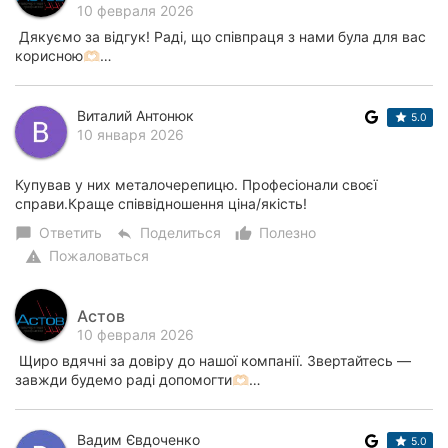
10 февраля 2026
Дякуємо за відгук! Раді, що співпраця з нами була для вас
корисною🫶🏻…
Виталий Антонюк
5.0
10 января 2026
Купував у них металочерепицю. Професіонали своєї
справи.Краще співвідношення ціна/якість!
Ответить
Поделиться
Полезно
chat_bubble
reply
thumb_up_alt
Пожаловаться
warning
Астов
10 февраля 2026
Щиро вдячні за довіру до нашої компанії. Звертайтесь —
завжди будемо раді допомогти🫶🏻…
Вадим Євдоченко
5.0