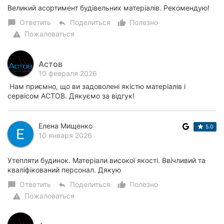
Великий асортимент будівельних матеріалів. Рекомендую!
Ответить
Поделиться
Полезно
chat_bubble
reply
thumb_up_alt
Пожаловаться
warning
Астов
10 февраля 2026
Нам приємно, що ви задоволені якістю матеріалів і
сервісом АСТОВ. Дякуємо за відгук!
Елена Мищенко
5.0
10 января 2026
Утепляти будинок. Матеріали високої якості. Ввічливий та
кваліфікований персонал. Дякую
Ответить
Поделиться
Полезно
chat_bubble
reply
thumb_up_alt
Пожаловаться
warning