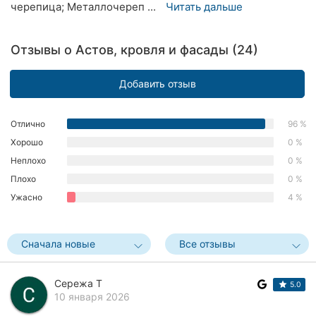
черепица; Металлочереп ...
Читать дальше
Херсон
Полтава
Отзывы о Астов, кровля и фасады (24)
Чернигов
Добавить отзыв
Черкассы
Отлично
96 %
Черновцы
Хорошо
0 %
Неплохо
0 %
Сумы
Плохо
0 %
Ивано-
Ужасно
4 %
Франковск
Луцк
Сначала новые
Все отзывы
Ужгород
Сережа Т
5.0
10 января 2026
Карпаты