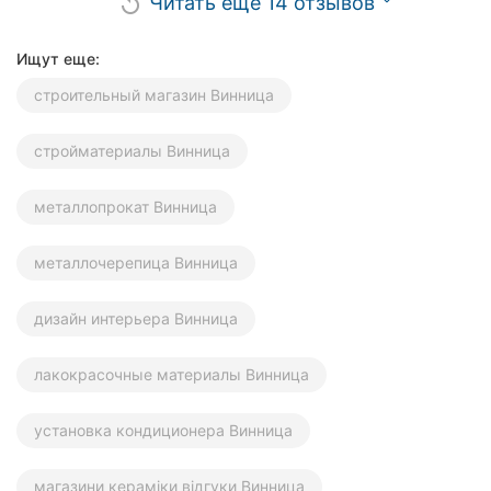
Читать еще 14 отзывов
replay
Ищут еще:
строительный магазин Винница
стройматериалы Винница
металлопрокат Винница
металлочерепица Винница
дизайн интерьера Винница
лакокрасочные материалы Винница
установка кондиционера Винница
магазини кераміки відгуки Винница