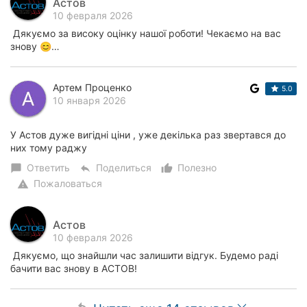
Астов
10 февраля 2026
Дякуємо за високу оцінку нашої роботи! Чекаємо на вас
знову 😊…
Артем Проценко
5.0
10 января 2026
У Астов дуже вигідні ціни , уже декілька раз звертався до
них тому раджу
Ответить
Поделиться
Полезно
chat_bubble
reply
thumb_up_alt
Пожаловаться
warning
Астов
10 февраля 2026
Дякуємо, що знайшли час залишити відгук. Будемо раді
бачити вас знову в АСТОВ!