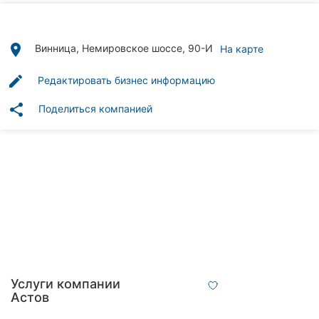
Автошколы
Рестораны
place
Винница, Немировское шоссе, 90-И
На карте
Все
edit
Редактировать бизнес информацию
рубрики
share
Поделиться компанией
Все
города:
Винница
Житомир
Тернополь
Услуги компании
Астов
Хмельницкий