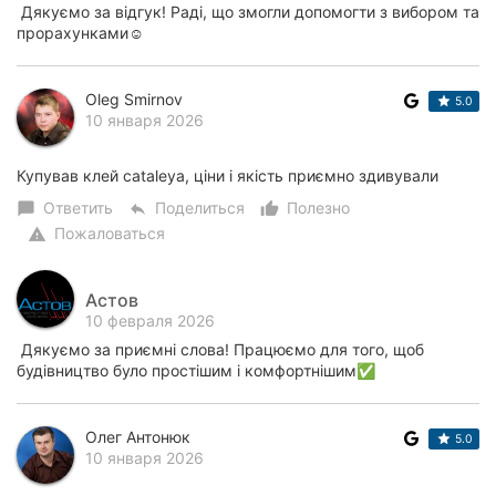
Дякуємо за відгук! Раді, що змогли допомогти з вибором та
прорахунками☺️
Oleg Smirnov
5.0
10 января 2026
Купував клей cataleya, ціни і якість приємно здивували
Ответить
Поделиться
Полезно
chat_bubble
reply
thumb_up_alt
Пожаловаться
warning
Астов
10 февраля 2026
Дякуємо за приємні слова! Працюємо для того, щоб
будівництво було простішим і комфортнішим✅
Олег Антонюк
5.0
10 января 2026