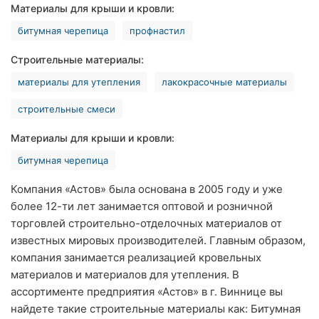
Материалы для крыши и кровли:
Ровно
битумная черепица
профнастил
Одесса
Строительные материалы:
Кропивницкий
материалы для утепления
лакокрасочные материалы
Киев
строительные смеси
Харьков
Материалы для крыши и кровли:
битумная черепица
Запорожье
Компания «Астов» была основана в 2005 году и уже
Днепр
более 12-ти лет занимается оптовой и розничной
торговлей строительно-отделочных материалов от
Львов
известных мировых производителей. Главным образом,
компания занимается реализацией кровельных
Кривой
Рог
материалов и материалов для утепления. В
ассортименте предприятия «Астов» в г. Виннице вы
Николаев
найдете такие строительные материалы как: Битумная