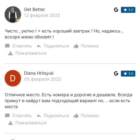
Get Better
5.0
12 февраля 2022
Чисто , уютно ! + есть хороший завтрак ! Но, надеюсь ,
вскоре меню обновят !
Ответить
Поделиться
Полезно
chat_bubble
reply
thumb_up_alt
Пожаловаться
warning
Diana Hritsyuk
5.0
05 февраля 2022
Отличное место. Есть номера и дорогие и дешевле. Всегда
примут и найдут вам подходящий вариант но. .. если есть
места
Ответить
Поделиться
Полезно
chat_bubble
reply
thumb_up_alt
Пожаловаться
warning