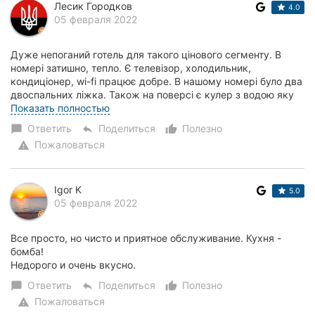
Лесик Городков
4.0
05 февраля 2022
Дуже непоганий готель для такого цінового сегменту. В
номері затишно, тепло. Є телевізор, холодильник,
кондиціонер, wi-fi працює добре. В нашому номері було два
двоспальних ліжка. Також на поверсі є кулер з водою яку
можна набрати. Непогана сантехнік...
Показать полностью
Ответить
Поделиться
Полезно
chat_bubble
reply
thumb_up_alt
Пожаловаться
warning
Igor K
5.0
05 февраля 2022
Все просто, но чисто и приятное обслуживание. Кухня -
бомба!
Недорого и очень вкусно.
Ответить
Поделиться
Полезно
chat_bubble
reply
thumb_up_alt
Пожаловаться
warning