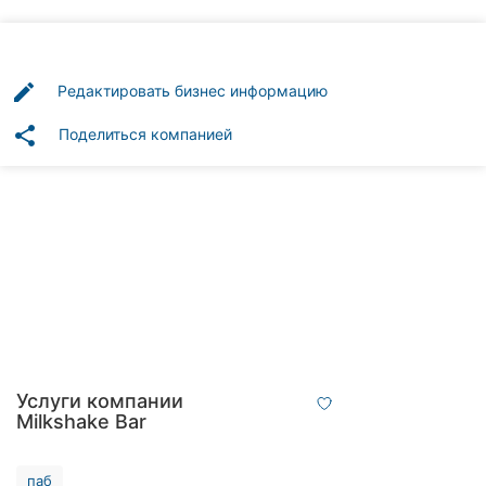
Автошколы
Рестораны
edit
Редактировать бизнес информацию
Все
рубрики
share
Поделиться компанией
Все
города:
Винница
Житомир
Услуги компании
Тернополь
Milkshake Bar
Хмельницкий
паб