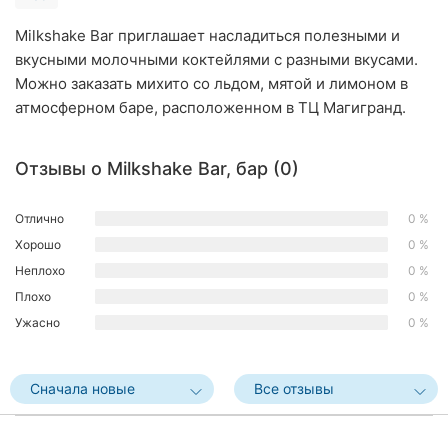
Ровно
Milkshake Bar приглашает насладиться полезными и
вкусными молочными коктейлями с разными вкусами.
Одесса
Можно заказать михито со льдом, мятой и лимоном в
Кропивницкий
атмосферном баре, расположенном в ТЦ Магигранд.
Киев
Отзывы о Milkshake Bar, бар (0)
Харьков
Отлично
0 %
Запорожье
Хорошо
0 %
Неплохо
0 %
Днепр
Плохо
0 %
Львов
Ужасно
0 %
Кривой
Рог
Сначала новые
Все отзывы
Николаев