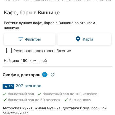
Кафе, бары в Виннице
Рейтинг лучших кафе, баров в Виннице по отзывам
винничан
Фильтры
Карта
Резервное электроснабжение
Найдено
150
компаний
Скифия, ресторан
297 отзывов
4.5
done
done
банкетный зал
банкетный зал до 100 человек
done
done
банкетный зал до 50 человек
бизнес-ланч
Авторская кухня, живая музыка, доставка блюд, большой
банкетный зал