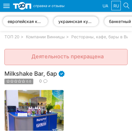
UA
RU
справка и
отзывы
Toggle
navigation
европейская кухня
украинская кухня
банкетный 
Избранные
компании
ТОП 20
Компании Винницы
Рестораны, кафе, бары в Вин
Деятельность прекращена
Популярные
рубрики:
Milkshake Bar, бар
0
0.0
Стоматологии
Ветеринарные
клиники
Частные
клиники