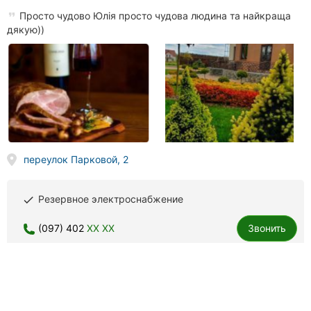
Просто чудово Юлія просто чудова людина та найкраща
дякую))
переулок Парковой, 2
Резервное электроснабжение
done
(097) 402
XX XX
Звонить
Family Place, кафе и доставка еды