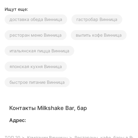
Херсон
Ищут еще:
доставка обеда Винница
гастробар Винница
Полтава
Чернигов
ресторан меню Винница
выпить кофе Винница
Черкассы
итальянская пицца Винница
Черновцы
японская кухня Винница
Сумы
быстрое питание Винница
Ивано-
Франковск
Луцк
Контакты Milkshake Bar, бар
Ужгород
Адрес:
Карпаты
ТОП 20
Компании Винницы
Рестораны, кафе, бары в Вин