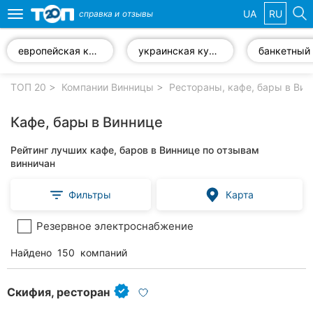
UA
RU
справка и
отзывы
Toggle
navigation
европейская кухня
украинская кухня
банкетный 
Избранные
компании
ТОП 20
Компании Винницы
Рестораны, кафе, бары в Вин
Кафе, бары в Виннице
Рейтинг лучших кафе, баров в Виннице по отзывам
Популярные
винничан
рубрики:
Фильтры
Карта
Стоматологии
Резервное электроснабжение
Ветеринарные
клиники
Найдено
150
компаний
Частные
клиники
Скифия, ресторан