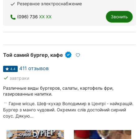
Резервное электроснабжение
done
(096) 736
XX XX
Звонить
Той самий бургер, кафе
411 отзывов
4.4
done
завтраки
Различные виды бургеров, салаты, картофель фри,
газированные напитки.
Гарне місце. Шеф-кухар Володимир в Центрі - найкращій.
Бургер з манго чудовий. Окремих слів достойний сирний
соус. Дякую...