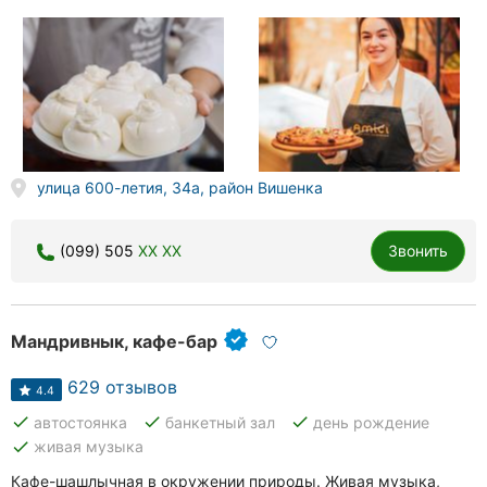
улица 600-летия, 34а, район Вишенка
(099) 505
XX XX
Звонить
Мандривнык, кафе-бар
629 отзывов
4.4
done
done
done
автостоянка
банкетный зал
день рождение
done
живая музыка
Кафе-шашлычная в окружении природы. Живая музыка,