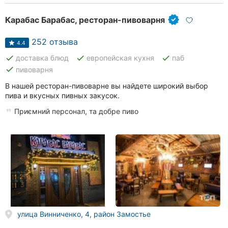
Карабас Барабас, ресторан-пивоварня
252 отзыва
4.4
done
done
done
доставка блюд
европейская кухня
паб
done
пивоварня
В нашей ресторан-пивоварне вы найдете широкий выбор
пива и вкусных пивных закусок.
Приємний персонал, та добре пиво
улица Винниченко, 4, район Замостье