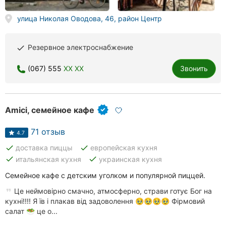
улица Николая Оводова, 46, район Центр
Резервное электроснабжение
done
(067) 555
XX XX
Звонить
Amici, семейное кафе
71 отзыв
4.7
done
done
доставка пиццы
европейская кухня
done
done
итальянская кухня
украинская кухня
Семейное кафе с детским уголком и популярной пиццей.
Це неймовірно смачно, атмосферно, страви готує Бог на
кухні!!!! Я їв і плакав від задоволення 🥹🥹🥹🥹 Фірмовий
салат 🥗 це о...