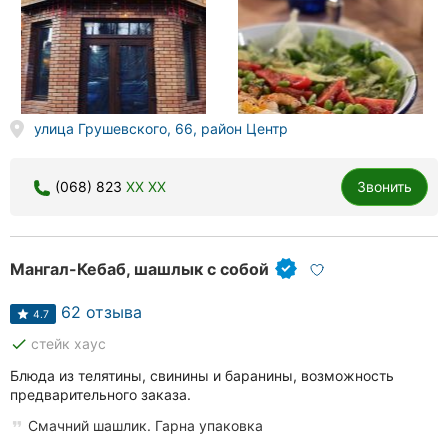
улица Грушевского, 66, район Центр
(068) 823
XX XX
Звонить
Мангал-Кебаб, шашлык с собой
62 отзыва
4.7
done
стейк хаус
Блюда из телятины, свинины и баранины, возможность
предварительного заказа.
Смачний шашлик. Гарна упаковка