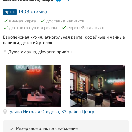
1903 отзыва
4.4
done
done
винная карта
доставка напитков
done
done
доставка суши и роллы
европейская кухня
Европейская кухня, алкогольная карта, кофейные и чайные
напитки, детский уголок.
Дуже смачно, дівчатка привітні
улица Николая Оводова, 32, район Центр
Резервное электроснабжение
done