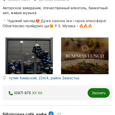
Авторское заведение, отечественный алкоголь, банкетный
зал, живая музыка
Чудовий заклад😍 Дуже смачна їжа і гарна атмосфера!
Обов'язково прийдемо ще😉 P.S. Музика - 🔥🔥🔥
тупик Киевский, 224/4, район Замостье
(097) 975
XX XX
Звонить
Бібліотека café, кафе