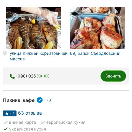
улица Княжей Кориатовичей, 69, район Свердловский
массив
(098) 025
XX XX
Звонить
Пикник, кафе
63 отзыва
4.7
done
done
винная карта
европейская кухня
done
украинская кухня