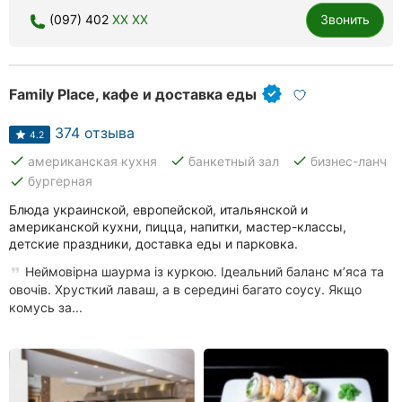
Ровно
(097) 402
XX XX
Звонить
Одесса
Family Place, кафе и доставка еды
Кропивницкий
374 отзыва
Киев
4.2
done
done
done
американская кухня
банкетный зал
бизнес-ланч
Харьков
done
бургерная
Блюда украинской, европейской, итальянской и
Запорожье
американской кухни, пицца, напитки, мастер-классы,
детские праздники, доставка еды и парковка.
Днепр
Неймовірна шаурма із куркою. Ідеальний баланс м’яса та
Львов
овочів. Хрусткий лаваш, а в середині багато соусу. Якщо
комусь за...
Кривой
Рог
Николаев