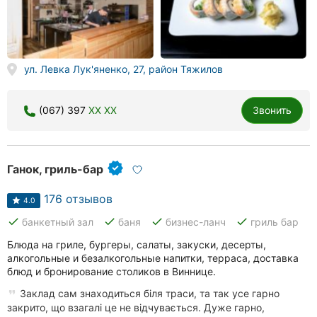
Херсон
Полтава
ул. Левка Лук'яненко, 27, район Тяжилов
Чернигов
Черкассы
(067) 397
XX XX
Звонить
Черновцы
Сумы
Ганок, гриль-бар
Ивано-
176 отзывов
4.0
Франковск
done
done
done
done
банкетный зал
баня
бизнес-ланч
гриль бар
Луцк
Блюда на гриле, бургеры, салаты, закуски, десерты,
алкогольные и безалкогольные напитки, терраса, доставка
блюд и бронирование столиков в Виннице.
Ужгород
Заклад сам знаходиться біля траси, та так усе гарно
Карпаты
закрито, що взагалі це не відчувається. Дуже гарно,