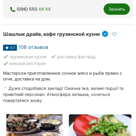
(096) 550
XX XX
Звонить
Шашлык драйв, кафе грузинской кухни
108 отзывов
4.7
done
done
грузинская кухня
доставка фастфуд
done
мясной ресторан
Мастерски приготовленное сочное мясо и рыба прямо с
огня, доставка на дом.
Дуже сподобався заклад! Смачна їжа, великі порції та
привітний персонал. Атмосфера затишна, хочеться
повертатися знову.