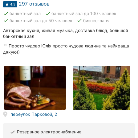
Автошколы
297 отзывов
4.5
done
done
банкетный зал
банкетный зал до 100 человек
Рестораны
done
done
банкетный зал до 50 человек
бизнес-ланч
Все
Авторская кухня, живая музыка, доставка блюд, большой
рубрики
банкетный зал
Просто чудово Юлія просто чудова людина та найкраща
дякую))
Все
города:
Винница
Житомир
переулок Парковой, 2
Тернополь
Хмельницкий
Резервное электроснабжение
done