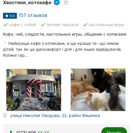
Хвостики, котокафе
157 отзывов
4.6
done
done
done
кофе с собой
летняя терраса
настольные игры
Кофе, чай, сладости, настольные игры, общение с котиками
Найкраще кафе з котиками, а ще краще те- що немає
дітей, так як це дискомфорт і для і для інших відвідувачів.
Котики гар...
улица Николая Оводова, 22, район Вишенка
(073) 906
XX XX
Звонить