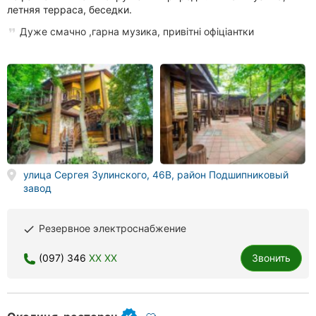
летняя терраса, беседки.
Дуже смачно ,гарна музика, привітні офіціантки
улица Сергея Зулинского, 46В, район Подшипниковый
завод
Резервное электроснабжение
done
(097) 346
XX XX
Звонить