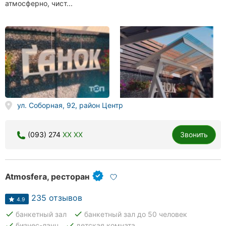
атмосферно, чист...
ул. Соборная, 92, район Центр
(093) 274
XX XX
Звонить
Atmosfera, ресторан
235 отзывов
4.9
done
done
банкетный зал
банкетный зал до 50 человек
done
done
бизнес-ланч
детская комната