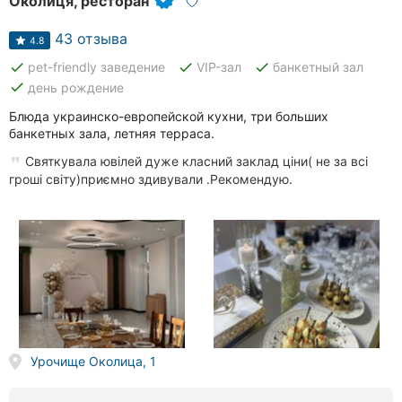
Околиця, ресторан
43 отзыва
4.8
done
done
done
pet-friendly заведение
VIP-зал
банкетный зал
done
день рождение
Блюда украинско-европейской кухни, три больших
банкетных зала, летняя терраса.
Святкувала ювілей дуже класний заклад ціни( не за всі
гроші світу)приємно здивували .Рекомендую.
Урочище Околица, 1