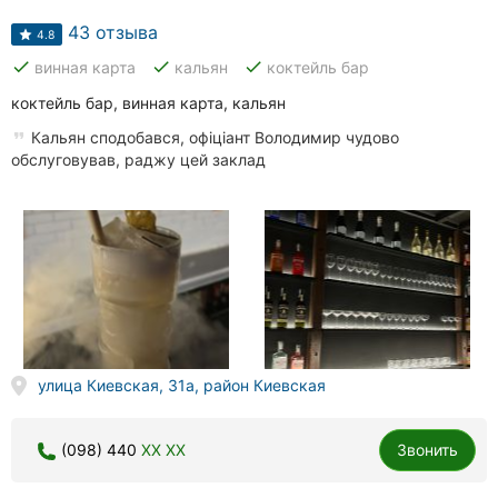
43 отзыва
4.8
done
done
done
винная карта
кальян
коктейль бар
коктейль бар, винная карта, кальян
Кальян сподобався, офіціант Володимир чудово
обслуговував, раджу цей заклад
улица Киевская, 31а, район Киевская
(098) 440
XX XX
Звонить