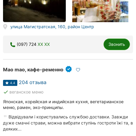
улица Магистратская, 160, район Центр
(097) 724
XX XX
Звонить
Mao mao, кафе-ременно
204 отзыва
4.4
done
веганское меню
Японская, корейская и индийская кухня, вегетарианское
меню, рамен, эко-принципы.
Відвідували і користувались службою доставки. Завжди
дуже смачні страви, можна вибрати ступінь гостроти їжі та, в
деяких...