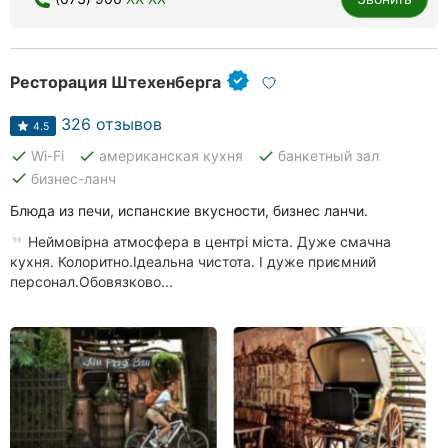
Ресторация Штехенберга
326 отзывов
4.5
done
done
done
Wi-Fi
американская кухня
банкетный зал
done
бизнес-ланч
Блюда из печи, испанские вкусности, бизнес ланчи.
Неймовірна атмосфера в центрі міста. Дуже смачна
кухня. Колоритно.Ідеальна чистота. І дуже приємний
персонал.Обовязково...