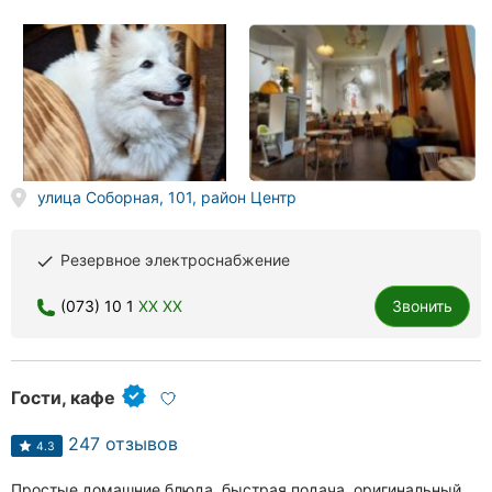
улица Соборная, 101, район Центр
Резервное электроснабжение
done
(073) 10 1
XX XX
Звонить
Гости, кафе
247 отзывов
4.3
Простые домашние блюда, быстрая подача, оригинальный