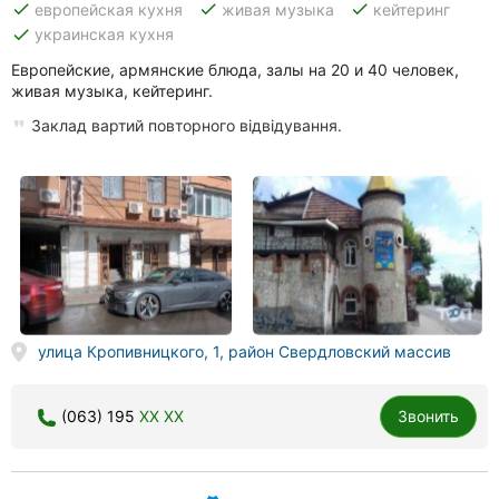
done
done
done
европейская кухня
живая музыка
кейтеринг
done
украинская кухня
Европейские, армянские блюда, залы на 20 и 40 человек,
живая музыка, кейтеринг.
Заклад вартий повторного відвідування.
улица Кропивницкого, 1, район Свердловский массив
(063) 195
XX XX
Звонить