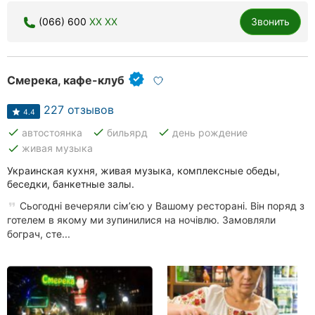
(066) 600
XX XX
Звонить
Смерека, кафе-клуб
227 отзывов
4.4
done
done
done
автостоянка
бильярд
день рождение
done
живая музыка
Украинская кухня, живая музыка, комплексные обеды,
беседки, банкетные залы.
Сьогодні вечеряли сімʼєю у Вашому ресторані. Він поряд з
готелем в якому ми зупинилися на ночівлю. Замовляли
бограч, сте...