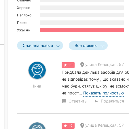
Отлично
Хорошо
Неплохо
Плохо
Ужасно
Сначала новые
Все отзывы
улица Келецкая, 57
1.0
Придбала декілька засобів для об
не відповідає тому , що вказано н
Інна
має буди, стягує шкіру, не всмок
не прост...
Показать полностью
Ответить
Поделиться
chat_bubble
reply
улица Келецкая, 57
1.0