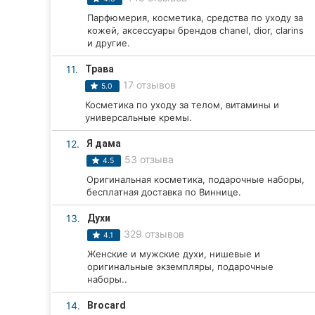
Парфюмерия, косметика, средства по уходу за
Сумы
кожей, аксессуары брендов chanel, dior, clarins
и другие.
Ивано-Франковск
11.
Трава
Луцк
17 отзывов
5.0
Косметика по уходу за телом, витамины и
Ужгород
универсальные кремы.
Карпаты
12.
Я дама
53 отзыва
4.5
Оригинальная косметика, подарочные наборы,
бесплатная доставка по Виннице.
13.
Духи
329 отзывов
4.1
Женские и мужские духи, нишевые и
оригинальные экземпляры, подарочные
наборы..
14.
Brocard