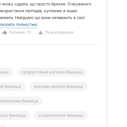
у можу судити, що просто брехня. Очікуваного
икористання пептидів, куплених в інших
нювати. Невідомо що вони наливають в свої
оказать полностью
Полезно (1)
Пожаловаться
thumb_up_alt
warning
ница
продуктовый магазин Винница
ия Винница
магазин мебели Винница
наряжение Винница
ексы Винница
косметология Винница