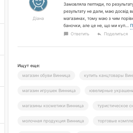
Замовляла пептиди, по результат
результату не дали, маю досвід в
Діана
магазинах, тому маю з чим порів
баночки, але це не, що ми куп...
П
Ответить
Поделиться
chat_bubble
reply
Ищут еще:
магазин обуви Винница
купить канцтовары Вин
магазин игрушек Винница
ювелирные украшен
магазины косметики Винница
туристическое с
молочная продукция Винница
торговые компл