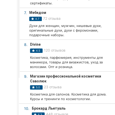
Харьков
сертификаты.
Запорожье
7.
Мебидом
72 отзыва
4.7
Днепр
Духи для женщин, мужчин, нишевые духи,
оригинальные духи, духи с феромонами,
Львов
подарочные наборы.
8.
Divine
Кривой Рог
120 отзывов
4.5
Николаев
Косметика, парфюмерия, инструменты для
маникюра, товары для визажистов, уход за
волосами. Опт и розница.
Херсон
9.
Магазин профессиональной косметики
Полтава
Саволюк
23 отзыва
5.0
Чернигов
Косметика для салонов. Косметика для дома.
Курсы и тренинги по косметологии.
Черкассы
10.
Брокард Льетуаль
Черновцы
448 отзывов
4.3