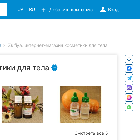
UA
RU
Добавить компанию
Вход
е
Zulfiya, интернет-магазин косметики для тела
тики для тела
Смотреть все 5