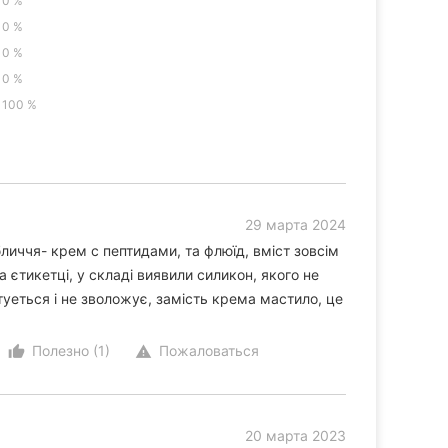
0 %
0 %
0 %
0 %
100 %
29 марта 2024
личчя- крем с пептидами, та флюїд, вміст зовсім
а єтикетці, у складі виявили силикон, якого не
туеться і не зволожує, замість крема мастило, це
Полезно (1)
Пожаловаться
thumb_up_alt
warning
20 марта 2023