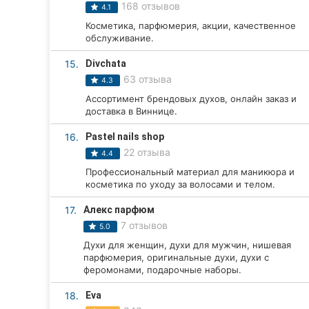
168 отзывов
4.1
Косметика, парфюмерия, акции, качественное
обслуживание.
15.
Divchata
63 отзыва
4.3
Ассортимент брендовых духов, онлайн заказ и
доставка в Виннице.
16.
Pastel nails shop
22 отзыва
4.4
Профессиональный материал для маникюра и
косметика по уходу за волосами и телом.
17.
Алекс парфюм
7 отзывов
5.0
Духи для женщин, духи для мужчин, нишевая
парфюмерия, оригинальные духи, духи с
феромонами, подарочные наборы.
18.
Eva