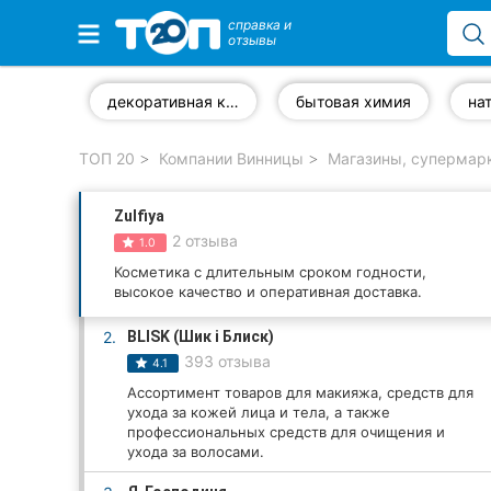
справка и
отзывы
Избранные компании
декоративная косметика
бытовая химия
ТОП 20
Компании Винницы
Магазины, супермар
Популярные рубрики:
Zulfiya
Стоматологии
2 отзыва
1.0
Ветеринарные клиники
Косметика с длительным сроком годности,
высокое качество и оперативная доставка.
Частные клиники
2.
BLISK (Шик і Блиск)
393 отзыва
4.1
Автошколы
Ассортимент товаров для макияжа, средств для
ухода за кожей лица и тела, а также
Рестораны
профессиональных средств для очищения и
ухода за волосами.
Все рубрики