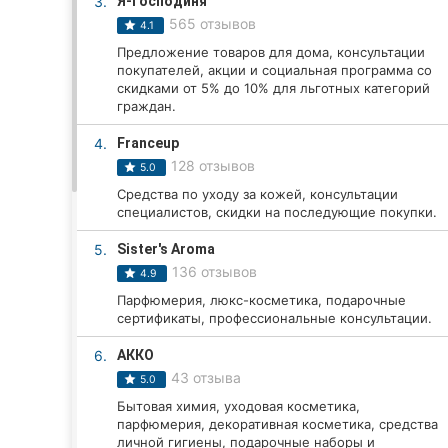
3.
Я-Господиня
565 отзывов
4.1
Предложение товаров для дома, консультации
Все города:
покупателей, акции и социальная программа со
скидками от 5% до 10% для льготных категорий
Винница
граждан.
4.
Franceup
Житомир
128 отзывов
5.0
Тернополь
Средства по уходу за кожей, консультации
специалистов, скидки на последующие покупки.
Хмельницкий
5.
Sister's Aroma
136 отзывов
4.9
Ровно
Парфюмерия, люкс-косметика, подарочные
сертификаты, профессиональные консультации.
Одесса
6.
АККО
Кропивницкий
43 отзыва
5.0
Бытовая химия, уходовая косметика,
Киев
парфюмерия, декоративная косметика, средства
личной гигиены, подарочные наборы и