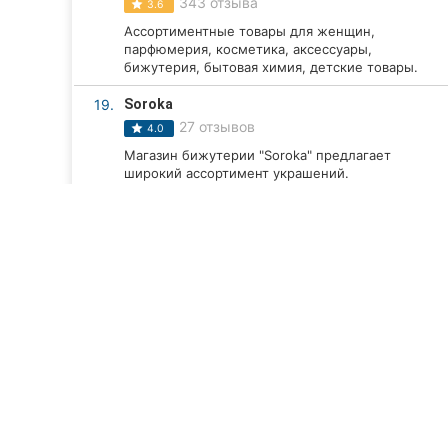
343 отзыва
3.6
Ассортиментные товары для женщин,
парфюмерия, косметика, аксессуары,
бижутерия, бытовая химия, детские товары.
19.
Soroka
27 отзывов
4.0
Магазин бижутерии "Soroka" предлагает
широкий ассортимент украшений.
20.
Белорусская косметика
5 отзывов
5.0
Декоративная косметика, уход за кожей,
регулярные акции, консультации продавцов.
Смотреть все компании
ТОП 20
Компании Винницы
Магазины, супермар