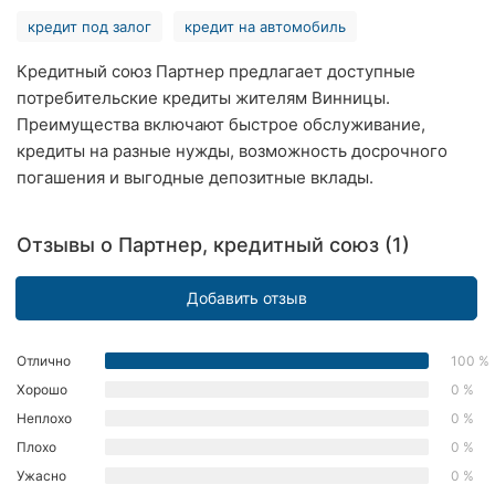
Ровно
кредит под залог
кредит на автомобиль
Одесса
Кредитный союз Партнер предлагает доступные
потребительские кредиты жителям Винницы.
Кропивницкий
Преимущества включают быстрое обслуживание,
кредиты на разные нужды, возможность досрочного
Киев
погашения и выгодные депозитные вклады.
Харьков
Отзывы о Партнер, кредитный союз (1)
Запорожье
Добавить отзыв
Днепр
Львов
Отлично
100 %
Хорошо
0 %
Кривой
Неплохо
0 %
Рог
Плохо
0 %
Николаев
Ужасно
0 %