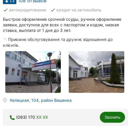
108 отзывов
4.8
done
done
автокредитование
кредит на автомобиль
Быстрое оформление срочной ссуды, ручное оформление
заявки, доступное для всех с паспортом и кодом, низкая
ставка, выплата от 1 дня до 3 лет.
Приємне обслуговування та дружнє відношення до
клієнтів.
Келецкая, 104, район Вишенка
(093) 170
XX XX
Звонить