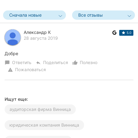
Херсон
Сначала новые
Все отзывы
Полтава
Александр К
Чернигов
5.0
28 августа 2019
Черкассы
Добре
Черновцы
Ответить
Поделиться
Полезно
chat_bubble
reply
thumb_up_alt
Пожаловаться
warning
Сумы
Ивано-
Франковск
Ищут еще:
Луцк
аудиторская фирма Винница
Ужгород
юридическая компания Винница
Карпаты