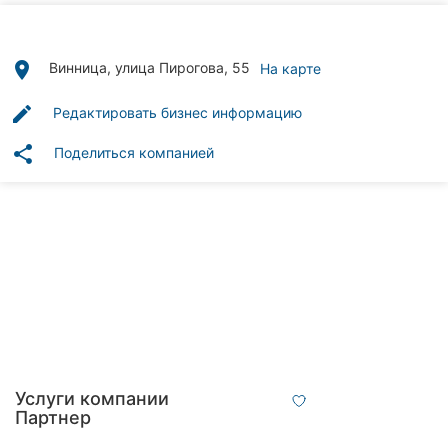
Автошколы
Рестораны
place
Винница, улица Пирогова, 55
На карте
Все
edit
Редактировать бизнес информацию
рубрики
share
Поделиться компанией
Все
города:
Винница
Житомир
Тернополь
Услуги компании
Партнер
Хмельницкий