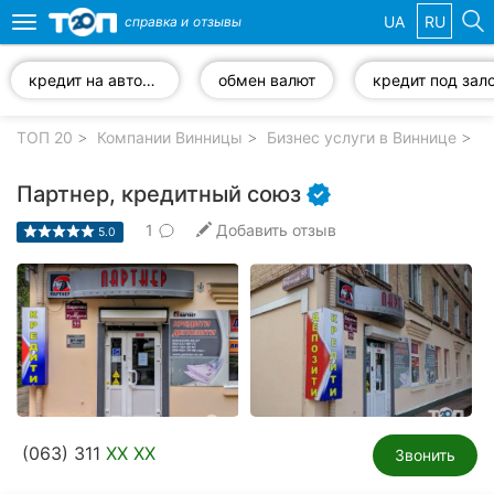
UA
RU
справка и
отзывы
Toggle
navigation
кредит на автомобиль
обмен валют
кредит под зал
Избранные
компании
ТОП 20
Компании Винницы
Бизнес услуги в Виннице
Б
Партнер, кредитный союз
1
Добавить отзыв
5.0
Популярные
рубрики:
Стоматологии
Ветеринарные
клиники
Частные
(063) 311
XX XX
клиники
Звонить