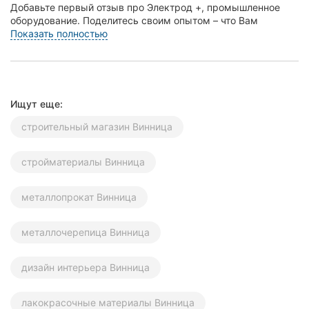
Добавьте первый отзыв про Электрод +, промышленное
Херсон
оборудование. Поделитесь своим опытом – что Вам
понравилось, а что нет! Это поможет другим жителям...
Показать полностью
Полтава
Чернигов
Черкассы
Ищут еще:
строительный магазин Винница
Черновцы
стройматериалы Винница
Сумы
Ивано-
металлопрокат Винница
Франковск
металлочерепица Винница
Луцк
Ужгород
дизайн интерьера Винница
Карпаты
лакокрасочные материалы Винница