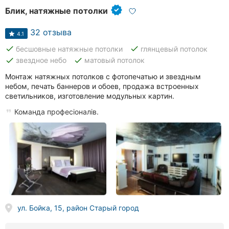
Блик, натяжные потолки
32 отзыва
4.1
done
done
бесшовные натяжные потолки
глянцевый потолок
done
done
звездное небо
матовый потолок
Монтаж натяжных потолков с фотопечатью и звездным
небом, печать баннеров и обоев, продажа встроенных
светильников, изготовление модульных картин.
Команда професіоналів.
ул. Бойка, 15, район Старый город