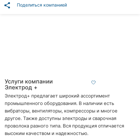
Автошколы
share
Поделиться компанией
Рестораны
Все
рубрики
Все
города:
Услуги компании
Электрод +
Винница
Электрод+ предлагает широкий ассортимент
промышленного оборудования. В наличии есть
Житомир
вибраторы, вентиляторы, компрессоры и многое
другое. Также доступны электроды и сварочная
Тернополь
проволока разного типа. Вся продукция отличается
Хмельницкий
высоким качеством и надежностью.