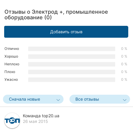
Ровно
Отзывы о Электрод +, промышленное
оборудование (0)
Одесса
Кропивницкий
Добавить отзыв
Киев
Отлично
0 %
Хорошо
0 %
Харьков
Неплохо
0 %
Запорожье
Плохо
0 %
Ужасно
0 %
Днепр
Львов
Сначала новые
Все отзывы
Кривой
Рог
Команда top20.ua
26 мая 2015
Николаев