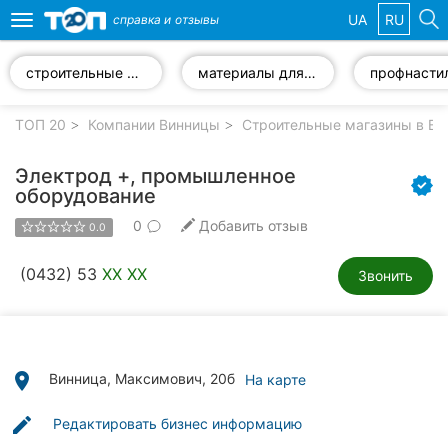
UA
RU
справка и
отзывы
Toggle
navigation
строительные смеси
материалы для утепления
профнасти
Избранные
компании
ТОП 20
Компании Винницы
Строительные магазины в Ви
Электрод +, промышленное
оборудование
0
Добавить отзыв
Популярные
0.0
рубрики:
(0432) 53
XX XX
Звонить
Стоматологии
Ветеринарные
клиники
place
Винница, Максимович, 20б
На карте
Частные
клиники
edit
Редактировать бизнес информацию