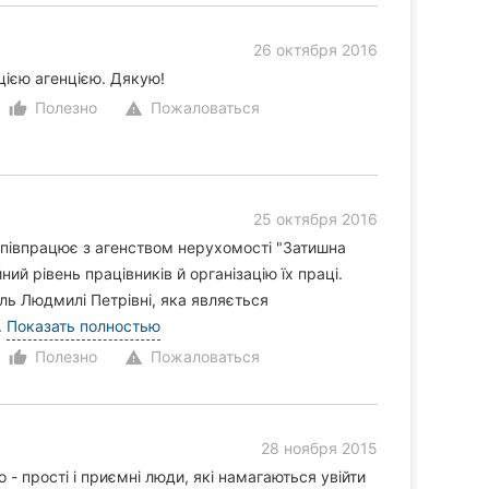
26 октября 2016
цією агенцією. Дякую!
Полезно
Пожаловаться
thumb_up_alt
warning
25 октября 2016
півпрацює з агенством нерухомості "Затишна
ний рівень працівників й організацію їх праці.
ь Людмилі Петрівні, яка являється
.
Показать полностью
Полезно
Пожаловаться
thumb_up_alt
warning
28 ноября 2015
 - прості і приємні люди, які намагаються увійти