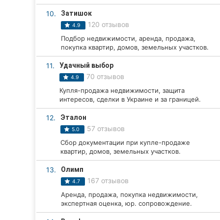
10.
Затишок
Сумы
120 отзывов
4.9
Ивано-Франковск
Подбор недвижимости, аренда, продажа,
покупка квартир, домов, земельных участков.
Луцк
11.
Удачный выбор
70 отзывов
Ужгород
4.9
Купля-продажа недвижимости, защита
Карпаты
интересов, сделки в Украине и за границей.
12.
Эталон
57 отзывов
5.0
Сбор документации при купле-продаже
квартир, домов, земельных участков.
13.
Олимп
167 отзывов
4.7
Аренда, продажа, покупка недвижимости,
экспертная оценка, юр. сопровождение.