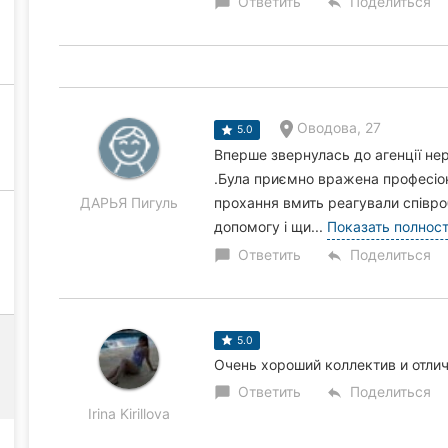
Ответить
Поделиться
chat_bubble
reply
Оводова, 27
5.0
Вперше звернулась до агенції не
.Була приємно вражена професіон
ДАРЬЯ Пигуль
прохання вмить реагували співроб
допомогу і щи...
Показать полнос
Ответить
Поделиться
chat_bubble
reply
5.0
Очень хороший коллектив и отлич
Ответить
Поделиться
chat_bubble
reply
Irina Kirillova