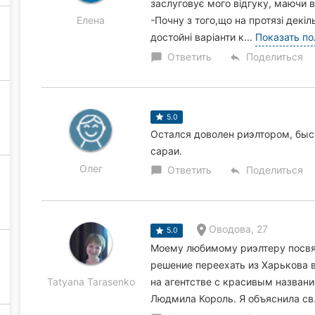
заслуговує мого відгуку, маючи в
Елена
-Почну з того,що на протязі декі
достойні варіанти к...
Показать п
Ответить
Поделиться
chat_bubble
reply
5.0
Остался доволен риэлтором, быст
сараи.
Олег
Ответить
Поделиться
chat_bubble
reply
Оводова, 27
5.0
Моему любимому риэлтеру посвящ
решение переехать из Харькова в
Tatyana Tarasenko
на агентстве с красивым названи
Людмила Король. Я объяснила св.