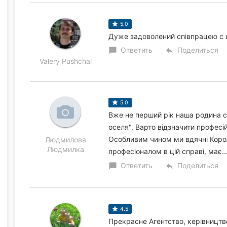
5.0
Дуже задоволений співпрацею с 
Ответить
Поделиться
chat_bubble
reply
Valery Pushchal
5.0
Вже не перший рік наша родина с
оселя". Варто відзначити професій
Особливим чином ми вдячні Корол
Людмилова
Людмилка
професіоналом в цій справі, має..
Ответить
Поделиться
chat_bubble
reply
4.5
Прекрасне Агентство, керівництво