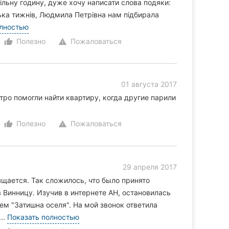
ільну годину, дуже хочу написати слова подяки:
лька тижнів, Людмила Петрівна нам підбирала
олностью
Полезно
Пожаловаться
thumb_up_alt
warning
01 августа 2017
ро помогли найти квартиру, когда другие парили
Полезно
Пожаловаться
thumb_up_alt
warning
29 апреля 2017
ается. Так сложилось, что было принято
 Винницу. Изучив в интернете АН, остановилась
ем "Затишна оселя". На мой звонок ответила
..
Показать полностью