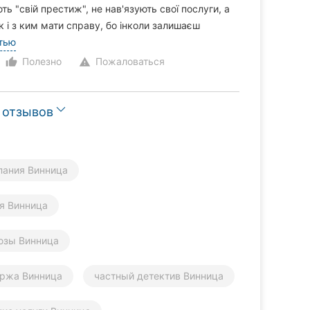
ть "свій престиж", не нав'язують свої послуги, а
 і з ким мати справу, бо інколи залишаєш
тью
Полезно
Пожаловаться
thumb_up_alt
warning
 отзывов
пания Винница
я Винница
юзы Винница
иржа Винница
частный детектив Винница