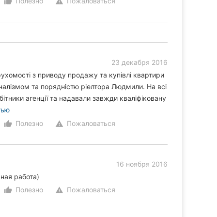
Полезно
Пожаловаться
thumb_up_alt
warning
23 декабря 2016
рухомості з приводу продажу та купівлі квартири
алізмом та порядністю ріелтора Людмили. На всі
ітники агенції та надавали завжди кваліфіковану
тью
Полезно
Пожаловаться
thumb_up_alt
warning
16 ноября 2016
ная работа)
Полезно
Пожаловаться
thumb_up_alt
warning