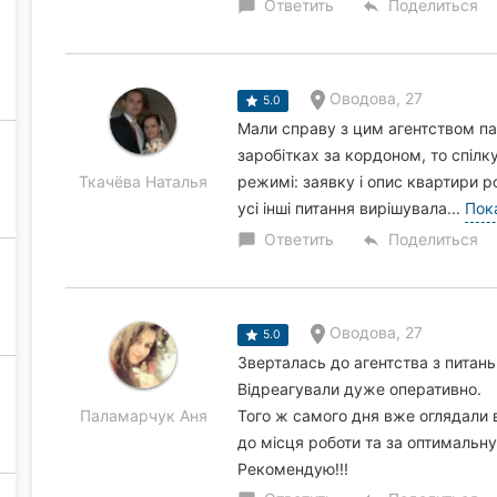
Ответить
Поделиться
chat_bubble
reply
Оводова, 27
5.0
Мали справу з цим агентством па
заробітках за кордоном, то спіл
Ткачёва Наталья
режимі: заявку і опис квартири 
усі інші питання вирішувала...
Пок
Ответить
Поделиться
chat_bubble
reply
Оводова, 27
5.0
Зверталась до агентства з питан
Відреагували дуже оперативно.
Паламарчук Аня
Того ж самого дня вже оглядали 
до місця роботи та за оптимальну
Рекомендую!!!