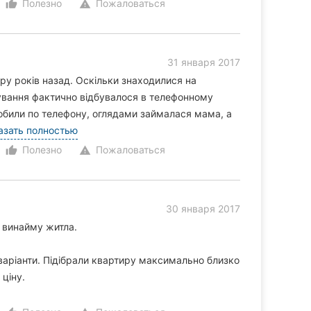
Полезно
Пожаловаться
thumb_up_alt
warning
31 января 2017
ру років назад. Оскільки знаходилися на
кування фактично відбувалося в телефонному
робили по телефону, оглядами займалася мама, а
азать полностью
Полезно
Пожаловаться
thumb_up_alt
warning
30 января 2017
ь винайму житла.
варіанти. Підібрали квартиру максимально близко
 ціну.