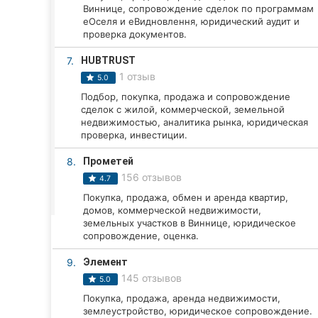
Харьков
Виннице, сопровождение сделок по программам
еОселя и еВидновлення, юридический аудит и
Запорожье
проверка документов.
7.
HUBTRUST
Днепр
1 отзыв
5.0
Львов
Подбор, покупка, продажа и сопровождение
сделок с жилой, коммерческой, земельной
недвижимостью, аналитика рынка, юридическая
Кривой Рог
проверка, инвестиции.
Николаев
8.
Прометей
156 отзывов
4.7
Херсон
Покупка, продажа, обмен и аренда квартир,
домов, коммерческой недвижимости,
Полтава
земельных участков в Виннице, юридическое
сопровождение, оценка.
Чернигов
9.
Элемент
Черкассы
145 отзывов
5.0
Покупка, продажа, аренда недвижимости,
Черновцы
землеустройство, юридическое сопровождение.