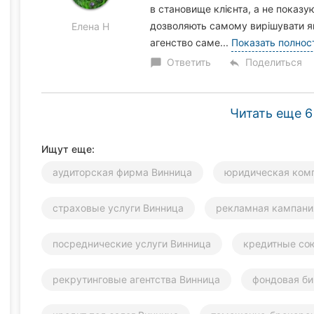
в становище клієнта, а не показую
дозволяють самому вирішувати як
Елена Н
агенство саме...
Показать полнос
Ответить
Поделиться
chat_bubble
reply
Читать еще 6
Ищут еще:
аудиторская фирма Винница
юридическая ком
страховые услуги Винница
рекламная кампани
посреднические услуги Винница
кредитные со
рекрутинговые агентства Винница
фондовая б