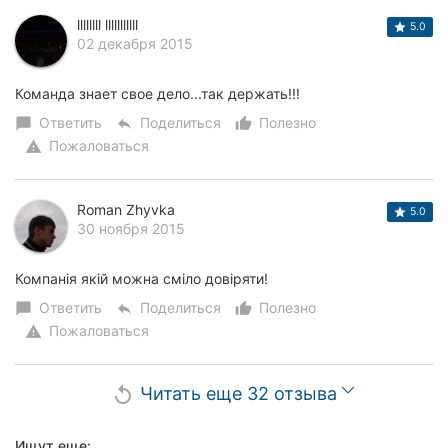
llllllll lllllllllll
5.0
02 декабря 2015
Команда знает свое дело...так держать!!!
Ответить
Поделиться
Полезно
chat_bubble
reply
thumb_up_alt
Пожаловаться
warning
Roman Zhyvka
5.0
30 ноября 2015
Компанія якій можна сміло довіряти!
Ответить
Поделиться
Полезно
chat_bubble
reply
thumb_up_alt
Пожаловаться
warning
Читать еще 32 отзыва
replay
Ищут еще: