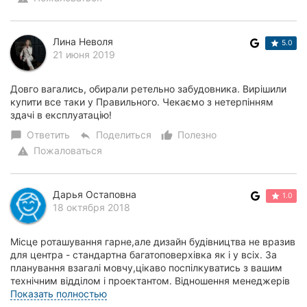
Лина Неволя
5.0
21 июня 2019
Довго вагались, обирали ретельно забудовника. Вирішили
купити все таки у Правильного. Чекаємо з нетерпінням
здачі в експлуатацію!
Ответить
Поделиться
Полезно
chat_bubble
reply
thumb_up_alt
Пожаловаться
warning
Дарья Остаповна
1.0
18 октября 2018
Місце роташування гарне,але дизайн будівництва не вразив
для центра - стандартна багатоповерхівка як і у всіх. За
планування взагалі мовчу,цікаво поспілкуватись з вашим
технічним відділом і проектантом. Відношення менеджерів
до клієнтів на рівні Техн...
Показать полностью