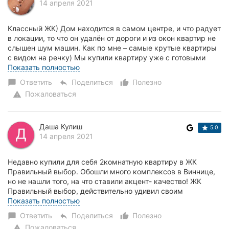
14 апреля 2021
Классный ЖК) Дом находится в самом центре, и что радует
в локации, то что он удалён от дороги и из окон квартир не
слышен шум машин. Как по мне – самые крутые квартиры
с видом на речку) Мы купили квартиру уже с готовыми
чистовыми работами, нам остаё...
Показать полностью
Ответить
Поделиться
Полезно
chat_bubble
reply
thumb_up_alt
Пожаловаться
warning
Даша Кулиш
5.0
14 апреля 2021
Недавно купили для себя 2комнатную квартиру в ЖК
Правильный выбор. Обошли много комплексов в Виннице,
но не нашли того, на что ставили акцент- качество! ЖК
Правильный выбор, действительно удивил своим
качеством постройки: стены толстые из кирпича, хо...
Показать полностью
Ответить
Поделиться
Полезно
chat_bubble
reply
thumb_up_alt
Пожаловаться
warning