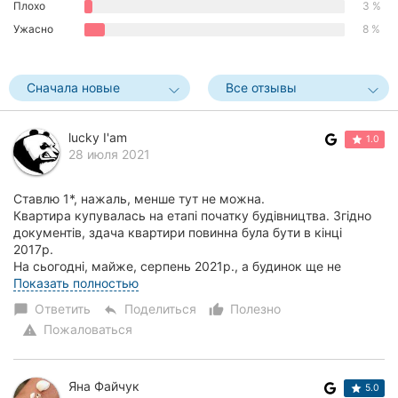
Плохо
3 %
Херсон
Ужасно
8 %
Полтава
Сначала новые
Все отзывы
Чернигов
Черкассы
lucky I'am
1.0
28 июля 2021
Черновцы
Ставлю 1*, нажаль, менше тут не можна.
Сумы
Квартира купувалась на етапі початку будівництва. Згідно
документів, здача квартири повинна була бути в кінці
Ивано-
2017р.
Франковск
На сьогодні, майже, серпень 2021р., а будинок ще не
зданий, не передане право власності на нер...
Показать полностью
Луцк
Ответить
Поделиться
Полезно
chat_bubble
reply
thumb_up_alt
Пожаловаться
warning
Ужгород
Карпаты
Яна Файчук
5.0