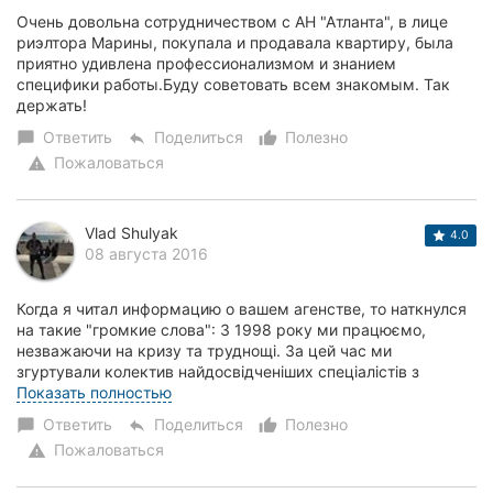
Очень довольна сотрудничеством с АН "Атланта", в лице
риэлтора Марины, покупала и продавала квартиру, была
приятно удивлена профессионализмом и знанием
специфики работы.Буду советовать всем знакомым. Так
держать!
Ответить
Поделиться
Полезно
chat_bubble
reply
thumb_up_alt
Пожаловаться
warning
Vlad Shulyak
4.0
08 августа 2016
Когда я читал информацию о вашем агенстве, то наткнулся
на такие "громкие слова": З 1998 року ми працюємо,
незважаючи на кризу та труднощі. За цей час ми
згуртували колектив найдосвідченіших спеціалістів з
нерухомості, справжніх професіоналів своєї с...
Показать полностью
Ответить
Поделиться
Полезно
chat_bubble
reply
thumb_up_alt
Пожаловаться
warning