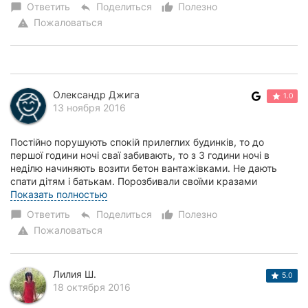
Ответить
Поделиться
Полезно
chat_bubble
reply
thumb_up_alt
Пожаловаться
warning
Олександр Джига
1.0
13 ноября 2016
Постійно порушують спокій прилеглих будинків, то до
першої години ночі сваї забивають, то з 3 години ночі в
неділю начиняють возити бетон вантажівками. Не дають
спати дітям і батькам. Порозбивали своїми кразами
тротуари, порозколювали люки, збили сто...
Показать полностью
Ответить
Поделиться
Полезно
chat_bubble
reply
thumb_up_alt
Пожаловаться
warning
Лилия Ш.
5.0
18 октября 2016