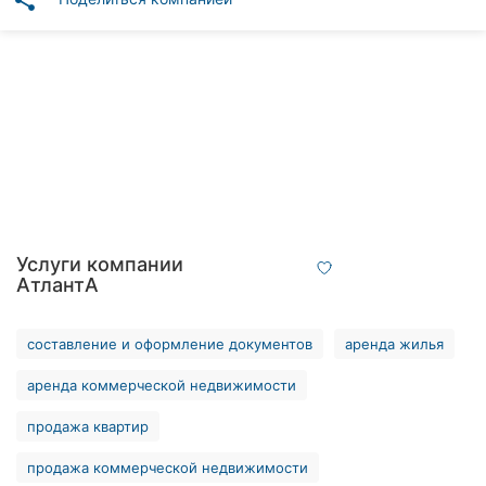
share
Автошколы
Рестораны
Все
рубрики
Все
Услуги компании
города:
АтлантА
Винница
составление и оформление документов
аренда жилья
Житомир
аренда коммерческой недвижимости
Тернополь
продажа квартир
Хмельницкий
продажа коммерческой недвижимости