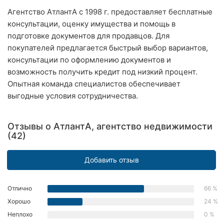
Ровно
Агентство АтлантА с 1998 г. предоставляет бесплатные
консультации, оценку имущества и помощь в
Одесса
подготовке документов для продавцов. Для
покупателей предлагается быстрый выбор вариантов,
Кропивницкий
консультации по оформлению документов и
возможность получить кредит под низкий процент.
Киев
Опытная команда специалистов обеспечивает
выгодные условия сотрудничества.
Харьков
Запорожье
Отзывы о АтлантА, агентство недвижимости
(42)
Днепр
Добавить отзыв
Львов
Кривой
Отлично
66 %
Рог
Хорошо
24 %
Николаев
Неплохо
0 %