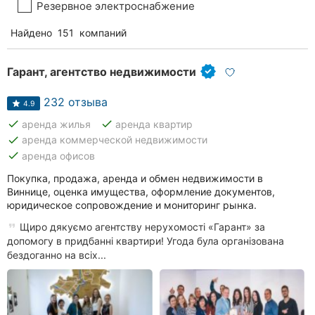
Резервное электроснабжение
Найдено
151
компаний
Гарант, агентство недвижимости
232 отзыва
4.9
done
done
аренда жилья
аренда квартир
done
аренда коммерческой недвижимости
done
аренда офисов
Покупка, продажа, аренда и обмен недвижимости в
Виннице, оценка имущества, оформление документов,
юридическое сопровождение и мониторинг рынка.
Щиро дякуємо агентству нерухомості «Гарант» за
допомогу в придбанні квартири! Угода була організована
бездоганно на всіх...