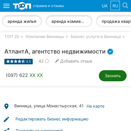
UA
RU
справка и
отзывы
Toggle
navigation
аренда жилья
аренда коммерческой недвижимости
Избранные
компании
ТОП 20
Компании Винницы
Бизнес услуги в Виннице
А
АтлантА, агентство недвижимости
42
Добавить отзыв
4.5
Популярные
рубрики:
(097) 622
XX XX
Звонить
Стоматологии
Ветеринарные
клиники
place
Винница, улица Монастырская, 41
На карте
Частные
edit
Редактировать бизнес информацию
клиники
Поделиться компанией