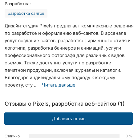
Разработка:
Ровно
разработка сайтов
Одесса
Дизайн-студия Pixels предлагает комплексные решения
Кропивницкий
по разработке и оформлению веб-сайтов. В арсенале
услуг создание сайтов, разработка фирменного стиля и
Киев
логотипа, разработка баннеров и анимаций, услуги
профессионального фотографа для различных видов
Харьков
съемок. Также доступны услуги по разработке
печатной продукции, включая журналы и каталоги.
Запорожье
Благодаря индивидуальному подходу к каждому
проекту, сту ...
Читать дальше
Днепр
Львов
Отзывы о Pixels, разроботка веб-сайтов (1)
Кривой
Рог
Добавить отзыв
Николаев
Отлично
0 %