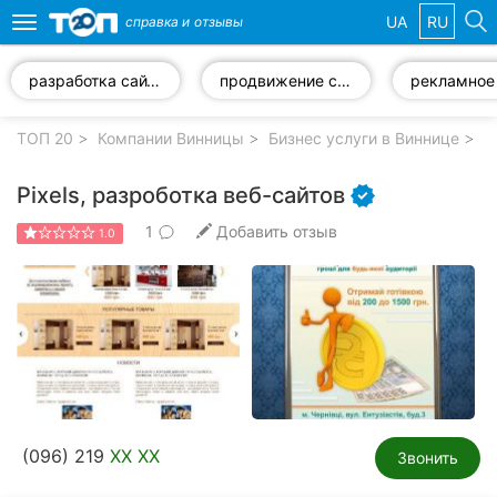
UA
RU
справка и
отзывы
Toggle
navigation
разработка сайтов
продвижение сайта
Избранные
компании
ТОП 20
Компании Винницы
Бизнес услуги в Виннице
В
Pixels, разроботка веб-сайтов
1
Добавить отзыв
1.0
Популярные
рубрики:
Стоматологии
Ветеринарные
клиники
Частные
(096) 219
XX XX
клиники
Звонить