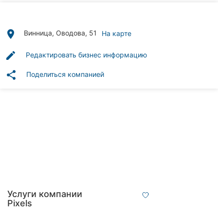
Автошколы
Рестораны
place
Винница, Оводова, 51
На карте
Все
edit
Редактировать бизнес информацию
рубрики
share
Поделиться компанией
Все
города:
Винница
Житомир
Тернополь
Услуги компании
Pixels
Хмельницкий