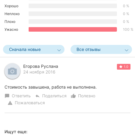
Хорошо
0 %
Херсон
Неплохо
0 %
Полтава
Плохо
0 %
Ужасно
100 %
Чернигов
Черкассы
Сначала новые
Все отзывы
Черновцы
Егорова Руслана
1.0
Сумы
24 ноября 2016
Ивано-
Стоимость завышена, работа не выполнена.
Франковск
Ответить
Поделиться
Полезно
chat_bubble
reply
thumb_up_alt
Пожаловаться
Луцк
warning
Ужгород
Карпаты
Ищут еще: