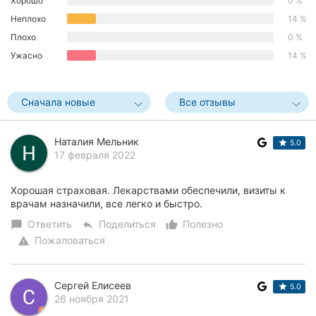
Хорошо
0 %
Херсон
Неплохо
14 %
Плохо
0 %
Полтава
Ужасно
14 %
Чернигов
Сначала новые
Все отзывы
Черкассы
Черновцы
Наталия Мельник
5.0
17 февраля 2022
Сумы
Хорошая страховая. Лекарствами обеспечили, визиты к
Ивано-
врачам назначили, все легко и быстро.
Франковск
Ответить
Поделиться
Полезно
chat_bubble
reply
thumb_up_alt
Пожаловаться
Луцк
warning
Ужгород
Сергей Елисеев
5.0
26 ноября 2021
Карпаты