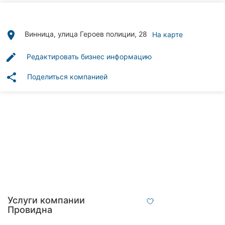
Автошколы
Рестораны
place
Винница, улица Героев полиции, 28
На карте
Все
edit
Редактировать бизнес информацию
рубрики
share
Поделиться компанией
Все
города:
Винница
Житомир
Тернополь
Услуги компании
Провидна
Хмельницкий