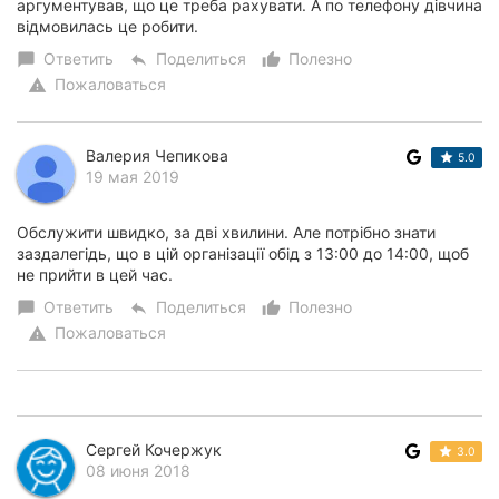
аргументував, що це треба рахувати. А по телефону дівчина
відмовилась це робити.
Ответить
Поделиться
Полезно
chat_bubble
reply
thumb_up_alt
Пожаловаться
warning
Валерия Чепикова
5.0
19 мая 2019
Обслужити швидко, за дві хвилини. Але потрібно знати
заздалегідь, що в цій організації обід з 13:00 до 14:00, щоб
не прийти в цей час.
Ответить
Поделиться
Полезно
chat_bubble
reply
thumb_up_alt
Пожаловаться
warning
Сергей Кочержук
3.0
08 июня 2018