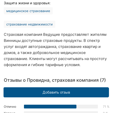
Защита жизни и здоровья:
Ровно
медицинское страхование
Одесса
страхование недвижимости
Кропивницкий
Страховая компания Ведущие предоставляет жителям
Киев
Винницы доступные страховые продукты. В спектр
услуг входят автогражданка, страхование квартир и
Харьков
домов, а также добровольное медицинское
страхование. Клиенты могут рассчитывать на простоту
Запорожье
оформления и гибкие тарифные условия.
Днепр
Отзывы о Провидна, страховая компания (7)
Львов
Кривой
Добавить отзыв
Рог
Отлично
71 %
Николаев