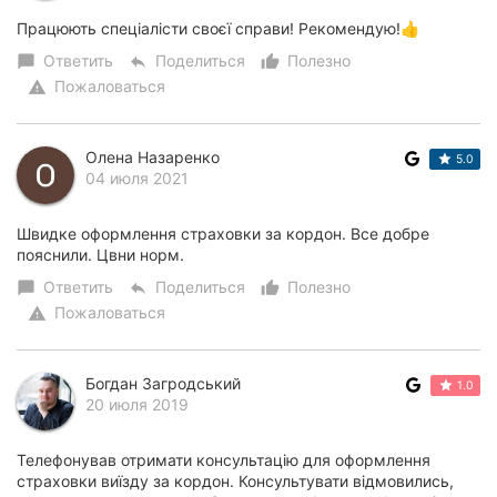
Працюють спеціалісти своєї справи! Рекомендую!👍
Ответить
Поделиться
Полезно
chat_bubble
reply
thumb_up_alt
Пожаловаться
warning
Олена Назаренко
5.0
04 июля 2021
Швидке оформлення страховки за кордон. Все добре
пояснили. Цвни норм.
Ответить
Поделиться
Полезно
chat_bubble
reply
thumb_up_alt
Пожаловаться
warning
Богдан Загродський
1.0
20 июля 2019
Телефонував отримати консультацію для оформлення
страховки виїзду за кордон. Консультувати відмовились,