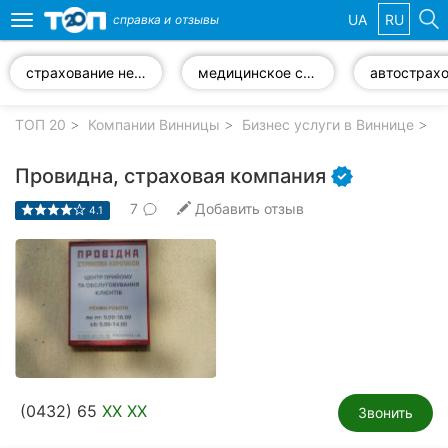
UA
RU
справка и
отзывы
Toggle
navigation
страхование недвижимости
медицинское страхование
автострах
Избранные
компании
ТОП 20
Компании Винницы
Бизнес услуги в Виннице
С
Провидна, страховая компания
7
Добавить отзыв
4.1
Популярные
рубрики:
Стоматологии
Ветеринарные
клиники
Частные
(0432) 65
XX XX
клиники
Звонить