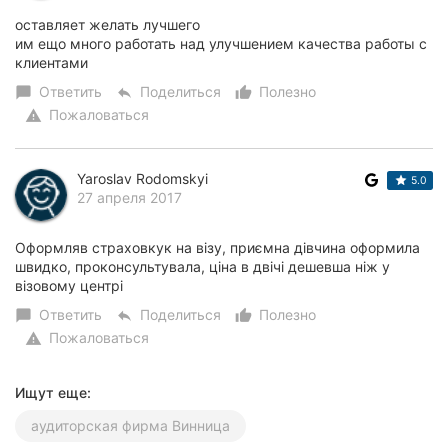
оставляет желать лучшего
им ещо много работать над улучшением качества работы с
клиентами
Ответить
Поделиться
Полезно
chat_bubble
reply
thumb_up_alt
Пожаловаться
warning
Yaroslav Rodomskyi
5.0
27 апреля 2017
Оформляв страховкук на візу, приємна дівчина оформила
швидко, проконсультувала, ціна в двічі дешевша ніж у
візовому центрі
Ответить
Поделиться
Полезно
chat_bubble
reply
thumb_up_alt
Пожаловаться
warning
Ищут еще:
аудиторская фирма Винница