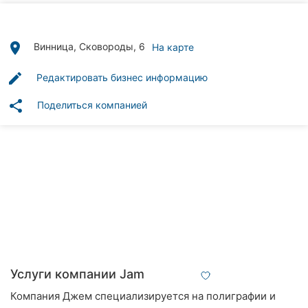
Автошколы
Рестораны
place
Винница, Сковороды, 6
На карте
Все
edit
Редактировать бизнес информацию
рубрики
share
Поделиться компанией
Все
города:
Винница
Житомир
Тернополь
Услуги компании Jam
Хмельницкий
Компания Джем специализируется на полиграфии и