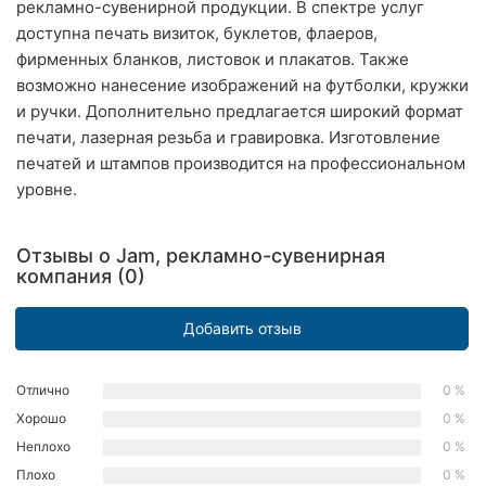
рекламно-сувенирной продукции. В спектре услуг
Ровно
доступна печать визиток, буклетов, флаеров,
фирменных бланков, листовок и плакатов. Также
Одесса
возможно нанесение изображений на футболки, кружки
и ручки. Дополнительно предлагается широкий формат
Кропивницкий
печати, лазерная резьба и гравировка. Изготовление
Киев
печатей и штампов производится на профессиональном
уровне.
Харьков
Отзывы о Jam, рекламно-сувенирная
Запорожье
компания (0)
Днепр
Добавить отзыв
Львов
Отлично
0 %
Кривой
Рог
Хорошо
0 %
Неплохо
0 %
Николаев
Плохо
0 %