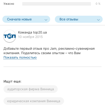
Ужасно
0 %
Херсон
Полтава
Сначала новые
Все отзывы
Чернигов
Команда top20.ua
Черкассы
10 ноября 2015
Черновцы
Добавьте первый отзыв про Jam, рекламно-сувенирная
компания. Поделитесь своим опытом – что Вам
Сумы
понравилось, а что нет! Это поможет другим жителям Вин...
Показать полностью
Ивано-
Франковск
Луцк
Ищут еще:
аудиторская фирма Винница
Ужгород
Карпаты
юридическая компания Винница