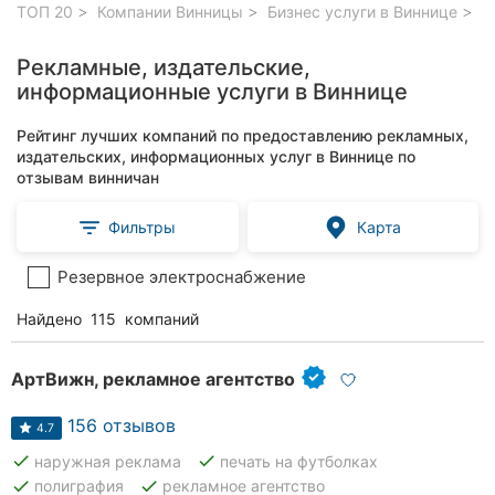
ТОП 20
Компании Винницы
Бизнес услуги в Виннице
Ре
Рекламные, издательские,
информационные услуги в Виннице
Рейтинг лучших компаний по предоставлению рекламных,
издательских, информационных услуг в Виннице по
отзывам винничан
Фильтры
Карта
Резервное электроснабжение
Найдено
115
компаний
АртВижн, рекламное агентство
156 отзывов
4.7
done
done
наружная реклама
печать на футболках
done
done
полиграфия
рекламное агентство