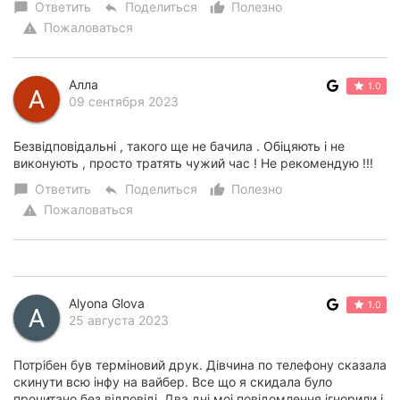
Ответить
Поделиться
Полезно
chat_bubble
reply
thumb_up_alt
Пожаловаться
warning
Алла
1.0
09 сентября 2023
Безвідповідальні , такого ще не бачила . Обіцяють і не
виконують , просто тратять чужий час ! Не рекомендую !!!
Ответить
Поделиться
Полезно
chat_bubble
reply
thumb_up_alt
Пожаловаться
warning
Alyona Glova
1.0
25 августа 2023
Потрібен був терміновий друк. Дівчина по телефону сказала
скинути всю інфу на вайбер. Все що я скидала було
прочитано без відповіді. Два дні моі повідомлення ігнорили і