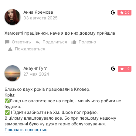
Анна Яремова
2.0
03 августа 2025
Хамовиті працівники, наче я до них додому прийшла
Ответить
Поделиться
Полезно
chat_bubble
reply
thumb_up_alt
Пожаловаться
warning
Акаунт Гугл
1.0
27 мая 2024
Близько двух років працювали з Кловер.
Крім:
✅Якщо не оплотите все на перід - ми нічього робити не
будемо.
✅ І їздити забирати на Хм. Шосе поліграфію.
В цілому влаштовувало все. Бо при першому нашому
замовленні було ну дуже гарне обслуговування.
Як в...
Показать полностью