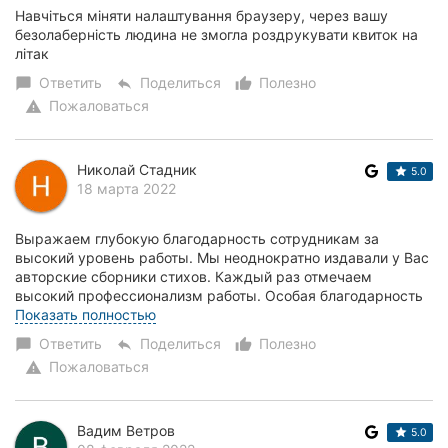
Навчіться міняти налаштування браузеру, через вашу
безолаберність людина не змогла роздрукувати квиток на
літак
Ответить
Поделиться
Полезно
chat_bubble
reply
thumb_up_alt
Пожаловаться
warning
Николай Стадник
5.0
18 марта 2022
Выражаем глубокую благодарность сотрудникам за
высокий уровень работы. Мы неоднократно издавали у Вас
авторские сборники стихов. Каждый раз отмечаем
высокий профессионализм работы. Особая благодарность
менеджеру Виталию Сергеевичу. С уважением Н....
Показать полностью
Ответить
Поделиться
Полезно
chat_bubble
reply
thumb_up_alt
Пожаловаться
warning
Вадим Ветров
5.0