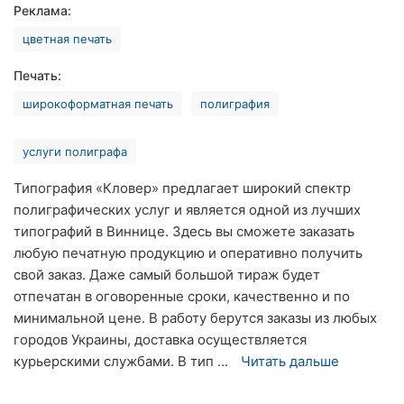
Реклама:
Ровно
цветная печать
Одесса
Печать:
Кропивницкий
широкоформатная печать
полиграфия
Киев
услуги полиграфа
Харьков
Типография «Кловер» предлагает широкий спектр
полиграфических услуг и является одной из лучших
Запорожье
типографий в Виннице. Здесь вы сможете заказать
Днепр
любую печатную продукцию и оперативно получить
свой заказ. Даже самый большой тираж будет
Львов
отпечатан в оговоренные сроки, качественно и по
минимальной цене. В работу берутся заказы из любых
Кривой
городов Украины, доставка осуществляется
Рог
курьерскими службами. В тип ...
Читать дальше
Николаев