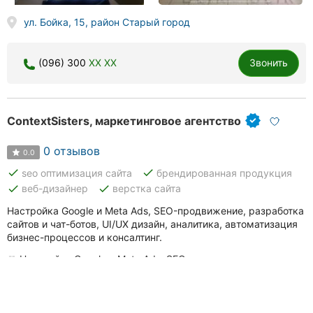
ул. Бойка, 15, район Старый город
(096) 300
XX XX
Звонить
ContextSisters, маркетинговое агентство
0 отзывов
0.0
done
done
seo оптимизация сайта
брендированная продукция
done
done
веб-дизайнер
верстка сайта
Настройка Google и Meta Ads, SEO-продвижение, разработка
сайтов и чат-ботов, UI/UX дизайн, аналитика, автоматизация
бизнес-процессов и консалтинг.
Настройка Google и Meta Ads, SEO-продвижение,
разработка сайтов и чат-ботов, UI/UX дизайн, аналитика,
автоматизация бизнес-процессов и консалтинг.