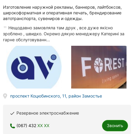
Изготовление наружной рекламы, баннеров, лайтбоксов,
широкоформатная и оперативная печать, брендирование
автотранспорта, сувениров и одежды.
Нещодавно замовляла там друк , все дуже якісно
зроблено , швидко. Окремо дякую менеджеру Катерині за
гарне обслуговуванн...
проспект Коцюбинского, 11, район Замостье
Резервное электроснабжение
done
(067) 432
XX XX
Звонить