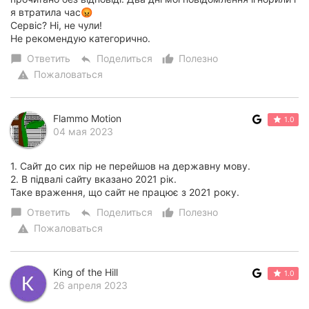
я втратила час😡
Сервіс? Ні, не чули!
Не рекомендую категорично.
Ответить
Поделиться
Полезно
chat_bubble
reply
thumb_up_alt
Пожаловаться
warning
Flammo Motion
1.0
04 мая 2023
1. Сайт до сих пір не перейшов на державну мову.
2. В підвалі сайту вказано 2021 рік.
Таке враження, що сайт не працює з 2021 року.
Ответить
Поделиться
Полезно
chat_bubble
reply
thumb_up_alt
Пожаловаться
warning
King of the Hill
1.0
26 апреля 2023