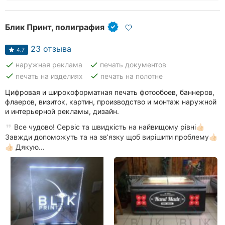
Блик Принт, полиграфия
23 отзыва
4.7
done
done
наружная реклама
печать документов
done
done
печать на изделиях
печать на полотне
Цифровая и широкоформатная печать фотообоев, баннеров,
флаеров, визиток, картин, производство и монтаж наружной
и интерьерной рекламы, дизайн.
Все чудово! Сервіс та швидкість на найвищому рівні👍🏻
Завжди допоможуть та на звʼязку щоб вирішити проблему👍🏻
👍🏻 Дякую...