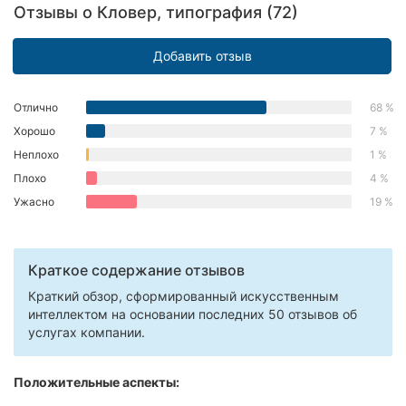
Отзывы о Кловер, типография (72)
Херсон
Добавить отзыв
Полтава
Чернигов
Отлично
68 %
Хорошо
7 %
Черкассы
Неплохо
1 %
Черновцы
Плохо
4 %
Ужасно
19 %
Сумы
Ивано-
Краткое содержание отзывов
Франковск
Краткий обзор, сформированный искусственным
Луцк
интеллектом на основании последних 50 отзывов об
услугах компании.
Ужгород
Положительные аспекты:
Карпаты