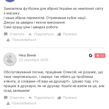
Замовляла футболки для збірної України на чемпіонат світу
з масажу.
І наша збірна перемогла. Отримавши кубок нації.
Дякую за швидке і якісне виконання.
Самі кращі ціни і швидка робота.
Ответить
Поделиться
Полезно
chat_bubble
reply
thumb_up_alt
Пожаловаться
warning
Ніка Віннік
1.0
23 сентября 2025
Обслуговування погане, працівник Олексій, не розуміє, що
таке «вертикально», і нервує так нібито це проблема
клієнта, зі словами «Я вам не друкар!!». Цікаво тоді, хто
працює в друкарні, як не друкар. Кошти не взяли за це, але
осад залишили!
Ответить
Поделиться
Полезно
chat_bubble
reply
thumb_up_alt
Пожаловаться
warning