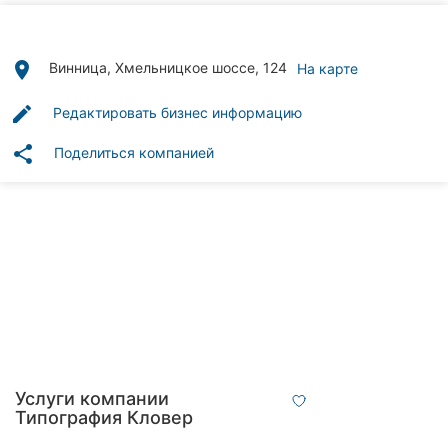
Автошколы
Рестораны
place
Винница, Хмельницкое шоссе, 124
На карте
Все
edit
Редактировать бизнес информацию
рубрики
share
Поделиться компанией
Все
города:
Винница
Житомир
Тернополь
Услуги компании
Типография Кловер
Хмельницкий