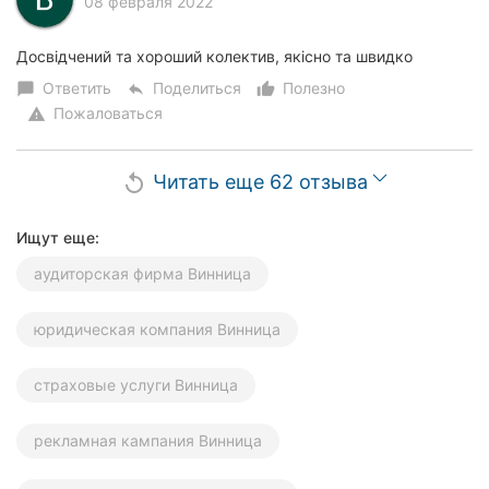
08 февраля 2022
Досвідчений та хороший колектив, якісно та швидко
Ответить
Поделиться
Полезно
chat_bubble
reply
thumb_up_alt
Пожаловаться
warning
Читать еще 62 отзыва
replay
Ищут еще:
аудиторская фирма Винница
юридическая компания Винница
страховые услуги Винница
рекламная кампания Винница