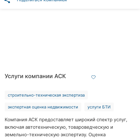
share
Автошколы
Рестораны
Все
рубрики
Все
Услуги компании АСК
города:
Винница
строительно-техническая экспертиза
Житомир
экспертная оценка недвижимости
услуги БТИ
Компания АСК предоставляет широкий спектр услуг,
Тернополь
включая автотехническую, товароведческую и
Хмельницкий
земельно-техническую экспертизу. Оценка