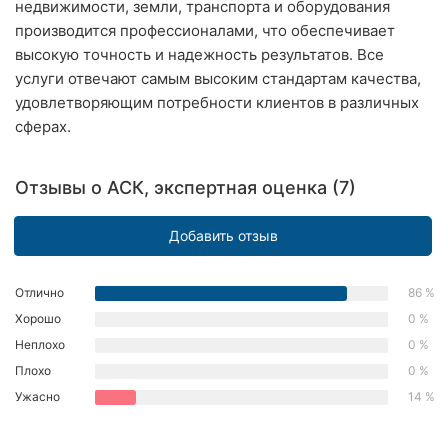
недвижимости, земли, транспорта и оборудования
Ровно
производится профессионалами, что обеспечивает
высокую точность и надежность результатов. Все
Одесса
услуги отвечают самым высоким стандартам качества,
удовлетворяющим потребности клиентов в различных
Кропивницкий
сферах.
Киев
Отзывы о АСК, экспертная оценка (7)
Харьков
Запорожье
Добавить отзыв
Днепр
Отлично
86 %
Хорошо
0 %
Львов
Неплохо
0 %
Кривой
Плохо
0 %
Рог
Ужасно
14 %
Николаев