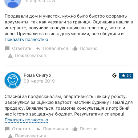
19 апреля 2020
Продавали дом и участок, нужно было быстро оформить
документы, так как уезжали за границу. Оценщика нашли в
интернете, получили консультацию по телефону, четко и
ясно. Приехали на офис с документами, все обсудили и
наше дело взяли в работу. Приятно ч...
Показать полностью
Ответить
Поделиться
Полезно
chat_bubble
reply
thumb_up_alt
Пожаловаться
warning
Рома Снигур
5.0
08 марта 2019
Спасибі за професіоналізм, оперативність і якісну роботу.
Звернулися за оцінкою вартості частини будинку і землі для
продажу. Виявляється, грамотна консультація в потрібний
час істотно заощаджує бюджет. Результатами співпраці
залишилися задоволені. В...
Показать полностью
Ответить
Поделиться
Полезно
chat_bubble
reply
thumb_up_alt
Пожаловаться
warning