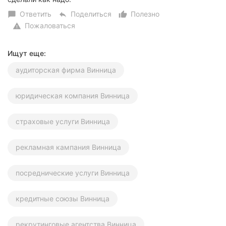
Ответить
Поделиться
Полезно
chat_bubble
reply
thumb_up_alt
Пожаловаться
warning
Ищут еще:
аудиторская фирма Винница
юридическая компания Винница
страховые услуги Винница
рекламная кампания Винница
посреднические услуги Винница
кредитные союзы Винница
рекрутинговые агентства Винница