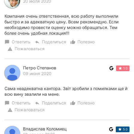
20 июля 2020
Компания очень ответственная, всю работу выполнили
быстро и за адекватную цену. Всем рекомендую. Если
необходимо провести оценку можно обращаться. Тем
более очень удобная локация!!!
Ответить
Поделиться
Полезно
chat_bubble
reply
thumb_up_alt
Пожаловаться
warning
Петро Степанов
1.0
09 июня 2020
Сама неадекватна кантора. Звіт зробили з помилками ще й
всю вину звалили на мене.
Ответить
Поделиться
Полезно
chat_bubble
reply
thumb_up_alt
Пожаловаться
warning
Владислав Коломиец
5.0