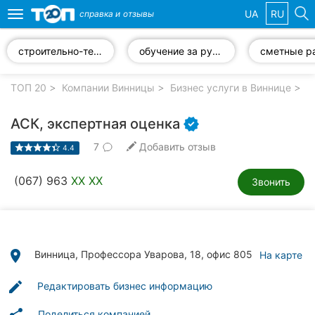
UA
RU
справка и
отзывы
Toggle
navigation
строительно-техническая экспертиза
обучение за рубежом
сметные р
Избранные
компании
ТОП 20
Компании Винницы
Бизнес услуги в Виннице
Э
АСК, экспертная оценка
7
Добавить отзыв
4.4
Популярные
рубрики:
(067) 963
XX XX
Звонить
Стоматологии
Ветеринарные
клиники
place
Винница, Профессора Уварова, 18, офис 805
На карте
Частные
edit
Редактировать бизнес информацию
клиники
Поделиться компанией