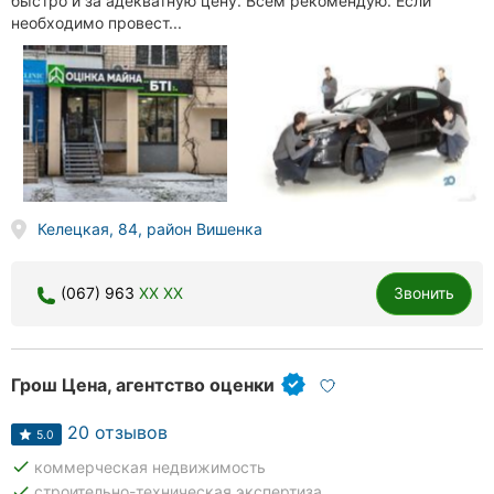
быстро и за адекватную цену. Всем рекомендую. Если
необходимо провест...
Келецкая, 84, район Вишенка
(067) 963
XX XX
Звонить
Грош Цена, агентство оценки
20 отзывов
5.0
done
коммерческая недвижимость
done
строительно-техническая экспертиза