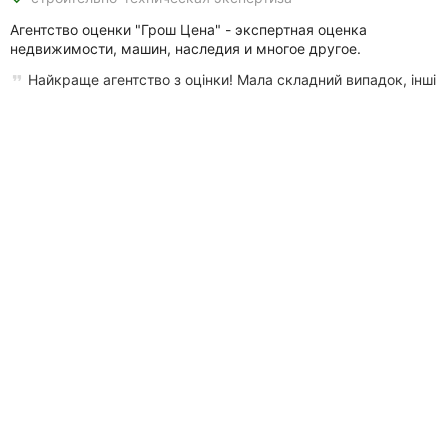
Агентство оценки "Грош Цена" - экспертная оценка
недвижимости, машин, наследия и многое другое.
Найкраще агентство з оцінки! Мала складний випадок, інші
спеціалісти відмовляли. Тут взялися без зайвих питань,
виконали...
улица Анатолия Бортняка, 5, район Подолье
(063) 022
XX XX
Звонить