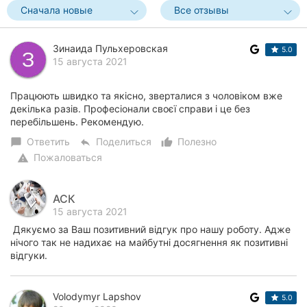
Сначала новые
Все отзывы
Херсон
Полтава
Зинаида Пульхеровская
5.0
15 августа 2021
Чернигов
Працюють швидко та якісно, зверталися з чоловіком вже
Черкассы
декілька разів. Професіонали своєї справи і це без
перебільшень. Рекомендую.
Черновцы
Ответить
Поделиться
Полезно
chat_bubble
reply
thumb_up_alt
Пожаловаться
warning
Сумы
Ивано-
АСК
Франковск
15 августа 2021
Дякуємо за Ваш позитивний відгук про нашу роботу. Адже
Луцк
нічого так не надихає на майбутні досягнення як позитивні
відгуки.
Ужгород
Карпаты
Volodymyr Lapshov
5.0