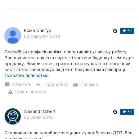
Рома Снигур
5.0
02 февраля 2019
Спасибі за професіоналізм, оперативність і якісну роботу.
Звернулися за оцінкою вартості частини будинку і землі для
продажу. Виявляється, грамотна консультація в потрібний
час істотно заощаджує бюджет. Результатами співпраці
залишилися задоволені. В...
Показать полностью
Ответить
Поделиться
Полезно
chat_bubble
reply
thumb_up_alt
Пожаловаться
warning
Alexandr Dibert
5.0
06 июля 2016
Сталкивался по надобности оценить ущерб после ДТП. Все
сделали как надо.