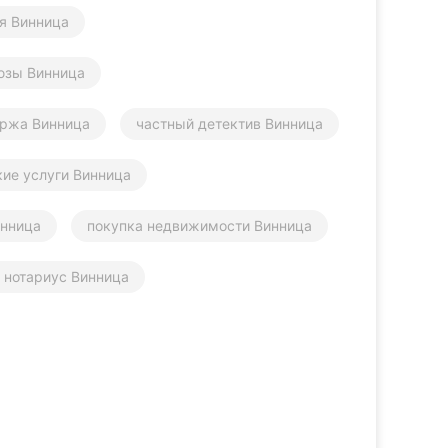
я Винница
юзы Винница
иржа Винница
частный детектив Винница
ие услуги Винница
инница
покупка недвижимости Винница
 нотариус Винница