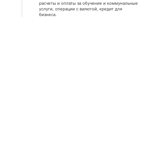
расчеты и оплаты за обучение и коммунальные
услуги, операции с валютой, кредит для
бизнеса.
20.
Credit Agricole Bank
11 отзывов
2.9
Смотреть все компании
ТОП 20
Компании Винницы
Бизнес услуги в Вин
Банки, кредитные союзы в Вин
Рейтинг лучших банков, кредитных союзов в Виннице
Фильтры
Топ 20 рекомендует