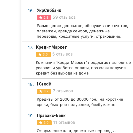
16.
УкрСиббанк
59 отзывов
2.5
Размещение депозитов, обслуживание счетов,
платежей, аренда сейфов, денежные
переводы, кредитные услуги, страхование.
17.
КредитМаркет
5 отзывов
3.6
Компания "КредитМаркет" предлагает выгодные
условия и удобство оплаты, позволяя получить
кредит без выхода из дома.
18.
I Credit
7 отзывов
3.2
Кредиты от 2000 до 30000 грн., на короткие
сроки, быстрое получение, безбумажно.
19.
Правэкс-Банк
11 отзывов
3.0
Оформление карт, денежные переводы,