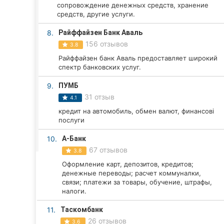
Харьков
сопровождение денежных средств, хранение
средств, другие услуги.
Запорожье
8.
Райффайзен Банк Аваль
156 отзывов
Днепр
3.8
Райффайзен банк Аваль предоставляет широкий
Львов
спектр банковских услуг.
9.
ПУМБ
Кривой Рог
31 отзыв
4.1
Николаев
кредит на автомобиль, обмен валют, финансові
послуги
Херсон
10.
А-Банк
67 отзывов
3.8
Полтава
Оформление карт, депозитов, кредитов;
денежные переводы; расчет коммуналки,
Чернигов
связи; платежи за товары, обучение, штрафы,
налоги.
Черкассы
11.
Таскомбанк
Черновцы
26 отзывов
3.6