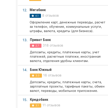
Сумы
12.
Мегабанк
8 отзывов
4.1
Ивано-Франковск
Оформление карт, денежные переводы, расчет
за телефон, обучение, коммунальные услуги,
Луцк
штрафы, валюта, кредиты (для бизнеса).
Ужгород
13.
Приват Банк
318 отзывов
2.7
Карпаты
Депозиты, кредиты, платежные карты, учет
платежей, расчетные платежи, иностранная
валюта, отделения удобны клиентам.
14.
Банк Южный
16 отзывов
3.0
Депозиты, кредиты, платежные карты, счета,
зарплатные проекты, тарифные пакеты, обмен
валют, переводы, мобильное приложение.
15.
Кредобанк
11 отзывов
3.1