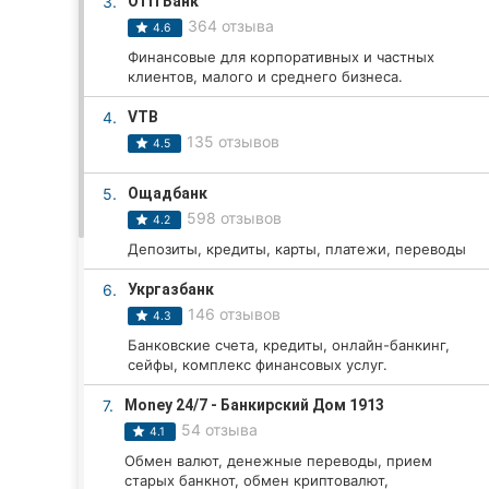
3.
ОТП Банк
364 отзыва
4.6
Финансовые для корпоративных и частных
Все города:
клиентов, малого и среднего бизнеса.
Винница
4.
VTB
135 отзывов
4.5
Житомир
5.
Ощадбанк
Тернополь
598 отзывов
4.2
Депозиты, кредиты, карты, платежи, переводы
Хмельницкий
6.
Укргазбанк
Ровно
146 отзывов
4.3
Банковские счета, кредиты, онлайн-банкинг,
Одесса
сейфы, комплекс финансовых услуг.
Кропивницкий
7.
Money 24/7 - Банкирский Дом 1913
54 отзыва
4.1
Киев
Обмен валют, денежные переводы, прием
старых банкнот, обмен криптовалют,