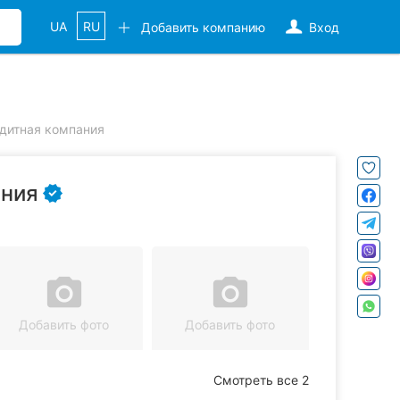
UA
RU
Добавить компанию
Вход
едитная компания
ания
camera_alt
camera_alt
Добавить фото
Добавить фото
Смотреть все 2