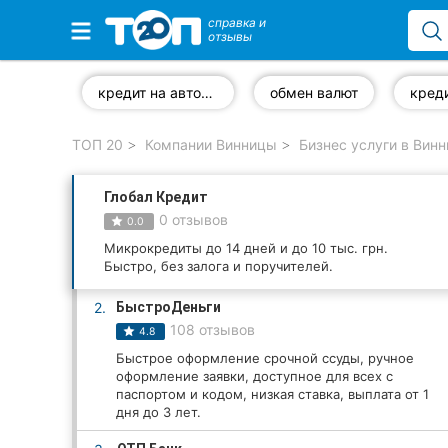
справка и
отзывы
Избранные компании
кредит на автомобиль
обмен валют
креди
ТОП 20
Компании Винницы
Бизнес услуги в Вин
Популярные рубрики:
Глобал Кредит
Стоматологии
0 отзывов
0.0
Ветеринарные клиники
Микрокредиты до 14 дней и до 10 тыс. грн.
Быстро, без залога и поручителей.
Частные клиники
2.
БыстроДеньги
108 отзывов
4.8
Автошколы
Быстрое оформление срочной ссуды, ручное
оформление заявки, доступное для всех с
Рестораны
паспортом и кодом, низкая ставка, выплата от 1
дня до 3 лет.
Все рубрики