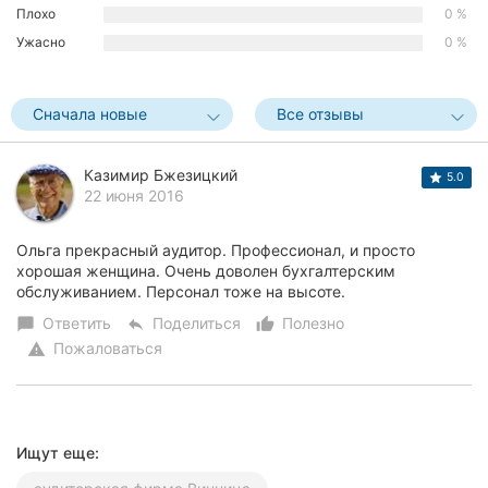
Плохо
0 %
Херсон
Ужасно
0 %
Полтава
Сначала новые
Все отзывы
Чернигов
Черкассы
Казимир Бжезицкий
5.0
22 июня 2016
Черновцы
Ольга прекрасный аудитор. Профессионал, и просто
Сумы
хорошая женщина. Очень доволен бухгалтерским
обслуживанием. Персонал тоже на высоте.
Ивано-
Ответить
Поделиться
Полезно
chat_bubble
reply
thumb_up_alt
Франковск
Пожаловаться
warning
Луцк
Ужгород
Ищут еще:
Карпаты