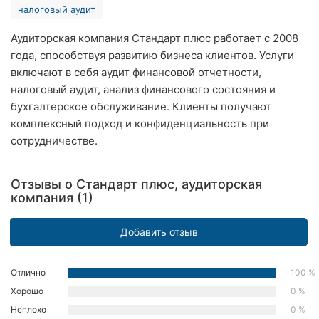
налоговый аудит
Ровно
Аудиторская компания Стандарт плюс работает с 2008
Одесса
года, способствуя развитию бизнеса клиентов. Услуги
включают в себя аудит финансовой отчетности,
Кропивницкий
налоговый аудит, анализ финансового состояния и
бухгалтерское обслуживание. Клиенты получают
Киев
комплексный подход и конфиденциальность при
Харьков
сотрудничестве.
Запорожье
Отзывы о Стандарт плюс, аудиторская
компания (1)
Днепр
Львов
Добавить отзыв
Кривой
Рог
Отлично
100 %
Хорошо
0 %
Николаев
Неплохо
0 %