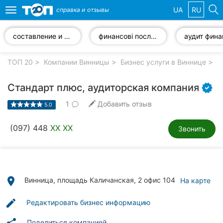
UA
RU
справка и
отзывы
Toggle
navigation
составление и оформление документов
финансові послуги
Избранные
компании
ТОП 20
Компании Винницы
Бизнес услуги в Виннице
А
Стандарт плюс, аудиторская компания
1
Добавить отзыв
5.0
Популярные
рубрики:
(097) 448
XX XX
Звонить
Стоматологии
Ветеринарные
клиники
place
Винница, площадь Каличанская, 2 офис 104
На карте
Частные
edit
Редактировать бизнес информацию
клиники
Поделиться компанией