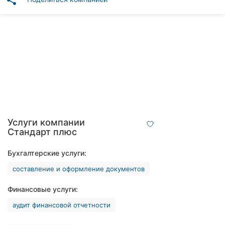
share
Автошколы
Рестораны
Все
рубрики
Все
Услуги компании
города:
Стандарт плюс
Винница
Бухгалтерские услуги:
составление и оформление документов
Житомир
Финансовые услуги:
Тернополь
аудит финансовой отчетности
Хмельницкий