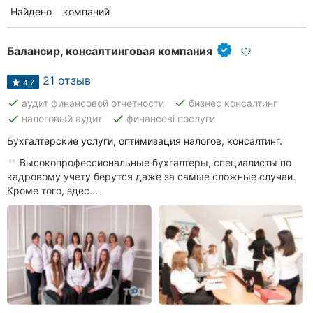
Найдено
19
компаний
Балансир, консалтинговая компания
21 отзыв
4.7
done
done
аудит финансовой отчетности
бизнес консалтинг
done
done
налоговый аудит
финансові послуги
Бухгалтерские услуги, оптимизация налогов, консалтинг.
Высокопрофессиональные бухгалтеры, специалисты по
кадровому учету берутся даже за самые сложные случаи.
Кроме того, здес...