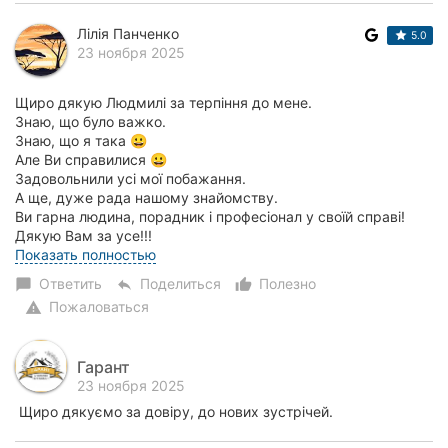
Лілія Панченко
5.0
23 ноября 2025
Щиро дякую Людмилі за терпіння до мене.
Знаю, що було важко.
Знаю, що я така 😀
Але Ви справилися 😀
Задовольнили усі мої побажання.
А ще, дуже рада нашому знайомству.
Ви гарна людина, порадник і професіонал у своїй справі!
Дякую Вам за усе!!!
За терпі...
Показать полностью
Ответить
Поделиться
Полезно
chat_bubble
reply
thumb_up_alt
Пожаловаться
warning
Гарант
23 ноября 2025
Щиро дякуємо за довіру, до нових зустрічей.