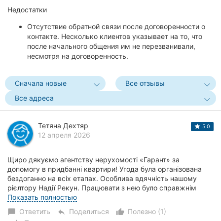
Недостатки
Отсутствие обратной связи после договоренности о
контакте. Несколько клиентов указывает на то, что
после начального общения им не перезванивали,
несмотря на договоренность.
Сначала новые
Все отзывы
Все адреса
Тетяна Дехтяр
5.0
12 апреля 2026
Щиро дякуємо агентству нерухомості «Гарант» за
допомогу в придбанні квартири! Угода була організована
бездоганно на всіх етапах. Особлива вдячність нашому
рієлтору Надії Рекун. Працювати з нею було справжнім
задоволенням. Наша родина ВПО оформлювала...
Показать полностью
Ответить
Поделиться
Полезно (1)
chat_bubble
reply
thumb_up_alt