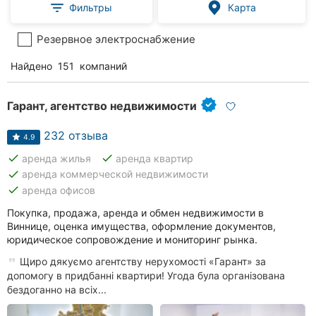
Фильтры
Карта
Резервное электроснабжение
Найдено
151
компаний
Гарант, агентство недвижимости
232 отзыва
4.9
done
done
аренда жилья
аренда квартир
done
аренда коммерческой недвижимости
done
аренда офисов
Покупка, продажа, аренда и обмен недвижимости в
Виннице, оценка имущества, оформление документов,
юридическое сопровождение и мониторинг рынка.
Щиро дякуємо агентству нерухомості «Гарант» за
допомогу в придбанні квартири! Угода була організована
бездоганно на всіх...