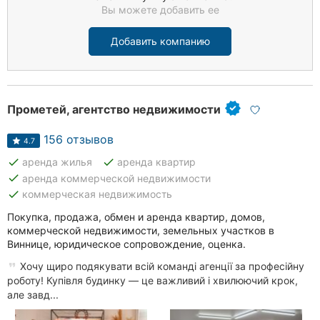
Вы можете добавить ее
Добавить компанию
Прометей, агентство недвижимости
156 отзывов
4.7
done
done
аренда жилья
аренда квартир
done
аренда коммерческой недвижимости
done
коммерческая недвижимость
Покупка, продажа, обмен и аренда квартир, домов,
коммерческой недвижимости, земельных участков в
Виннице, юридическое сопровождение, оценка.
Хочу щиро подякувати всій команді агенції за професійну
роботу! Купівля будинку — це важливий і хвилюючий крок,
але завд...