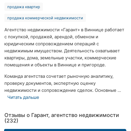
Херсон
продажа квартир
продажа коммерческой недвижимости
Полтава
Агентство недвижимости «Гарант» в Виннице работает
Чернигов
с покупкой, продажей, арендой, обменом и
юридическим сопровождением операций с
Черкассы
недвижимым имуществом. Деятельность охватывает
Черновцы
квартиры, дома, земельные участки, коммерческие
помещения и объекты в Виннице и пригороде.
Сумы
Команда агентства сочетает рыночную аналитику,
Ивано-
проверку документов, экспертную оценку
Франковск
недвижимости и сопровождение сделок. Основные ...
Читать дальше
Луцк
Ужгород
Отзывы о Гарант, агентство недвижимости
(232)
Карпаты