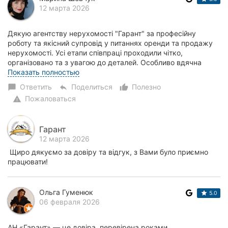
12 марта 2026
Дякую агентству нерухомості "Гарант" за професійну
роботу та якісний супровід у питаннях оренди та продажу
нерухомості. Усі етапи співпраці проходили чітко,
організовано та з увагою до деталей. Особливо вдячна
нашому ріелтеру - Надії Рекун, вона завж...
Показать полностью
Ответить
Поделиться
Полезно
chat_bubble
reply
thumb_up_alt
Пожаловаться
warning
Гарант
12 марта 2026
Щиро дякуємо за довіру та відгук, з Вами було приємно
працювати!
Ольга Гуменюк
5.0
06 февраля 2026
АН «Гарант» — це довіра, перевірена роками.