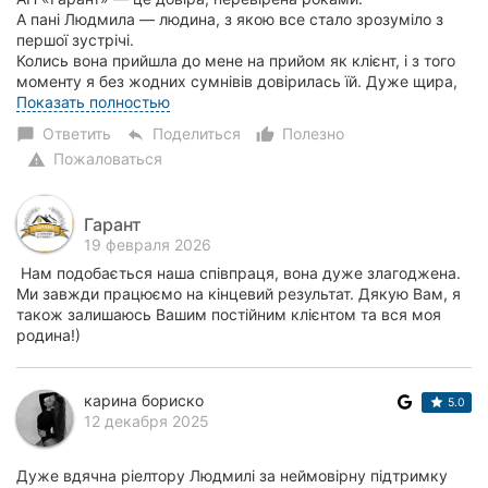
А пані Людмила — людина, з якою все стало зрозуміло з
першої зустрічі.
Колись вона прийшла до мене на прийом як клієнт, і з того
моменту я без жодних сумнівів довірилась їй. Дуже щира,
тепла, справжня. Та з...
Показать полностью
Ответить
Поделиться
Полезно
chat_bubble
reply
thumb_up_alt
Пожаловаться
warning
Гарант
19 февраля 2026
Нам подобається наша співпраця, вона дуже злагоджена.
Ми завжди працюємо на кінцевий результат. Дякую Вам, я
також залишаюсь Вашим постійним клієнтом та вся моя
родина!)
карина бориско
5.0
12 декабря 2025
Дуже вдячна ріелтору Людмилі за неймовірну підтримку