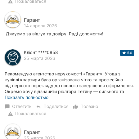
Пожаловаться
warning
Гарант
14 апреля 2026
Дякуємо за відгук та довіру. Раді допомогти!
Клієнт ****0858
5.0
25 марта 2026
Рекомендую агентство нерухомості «Гарант». Угода з
купівлі квартири була організована чітко та професійно —
від першого перегляду до повного завершення оформлення.
Окремо хочу відзначити рієлтора Тетяну — сильного та
надійного фахівця. Вона супровод...
Показать полностью
Ответить
Поделиться
Полезно
chat_bubble
reply
thumb_up_alt
Пожаловаться
warning
Гарант
25 марта 2026