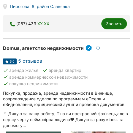
Пирогова, 8, район Славянка
(067) 433
XX XX
Звонить
Domus, агентство недвижимости
5 отзывов
5.0
done
done
аренда жилья
аренда квартир
done
аренда коммерческой недвижимости
done
покупка недвижимости
Покупка, продажа, аренда недвижимости в Виннице,
сопровождение сделок по программам еОселя и
еВидновлення, юридический аудит и проверка документов.
Дякую за вашу роботу, Тіна ви прекрасний фахівець,але в
першу чергу неймовірна людина❤️ Дякую за розуміння. та
допомогу...