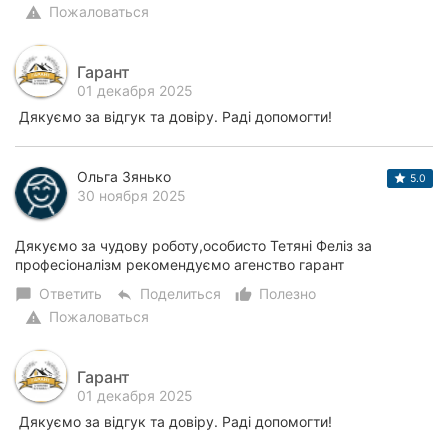
Пожаловаться
warning
Гарант
01 декабря 2025
Дякуємо за відгук та довіру. Раді допомогти!
Ольга Зянько
5.0
30 ноября 2025
Дякуємо за чудову роботу,особисто Тетяні Феліз за
професіоналізм рекомендуємо агенство гарант
Ответить
Поделиться
Полезно
chat_bubble
reply
thumb_up_alt
Пожаловаться
warning
Гарант
01 декабря 2025
Дякуємо за відгук та довіру. Раді допомогти!