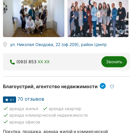
ул. Николая Оводова, 22 (оф.209), район Центр
(093) 853
XX XX
Звонить
Благоустрий, агентство недвижимости
70 отзывов
4.1
done
done
аренда жилья
аренда квартир
done
аренда коммерческой недвижимости
done
аренда офисов
Покупка, продажа, аренда жилой и коммерческой