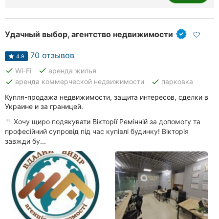
Удачный выбор, агентство недвижимости
70 отзывов
4.9
done
done
Wi-Fi
аренда жилья
done
done
аренда коммерческой недвижимости
парковка
Купля-продажа недвижимости, защита интересов, сделки в
Украине и за границей.
Хочу щиро подякувати Вікторії Ремінній за допомогу та
професійний супровід під час купівлі будинку! Вікторія
завжди бу...