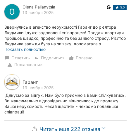
Olena Palianytsia
5.0
13 ноября 2025
Звернулись в агенство нерухомості Гарант до рієлтора
Людмили і дуже задоволені співпрацею! Продаж квартири
пройшов швидко, професійно та без зайвого стресу. Рієлтор
Людмила завжди була на зв’язку, допомагала з
документами та організаційними питанням...
Показать полностью
Ответить
Поделиться
Полезно
chat_bubble
reply
thumb_up_alt
Пожаловаться
warning
Гарант
13 ноября 2025
Дякуємо за відгук. Нам було приємно з Вами спілкуватись,
Ви максимально відповідально відносились до продажу
Вашої нерухомості. Нехай щастить - чекаємо подальшої
співпраці!
Читать еще 222 отзыва
replay