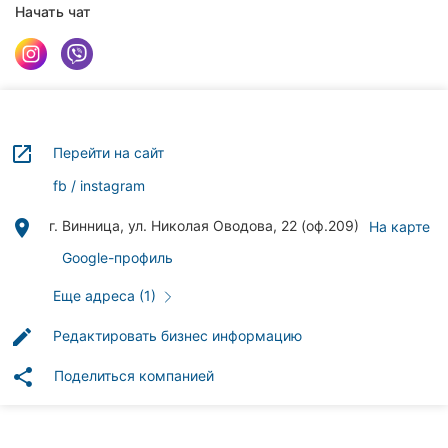
Автошколы
Начать чат
Рестораны
Все
рубрики
launch
Перейти на сайт
fb
instagram
place
г. Винница, ул. Николая Оводова, 22 (оф.209)
На карте
Все
города:
Google-профиль
Винница
Еще адреса (1)
edit
Редактировать бизнес информацию
Житомир
share
Поделиться компанией
Тернополь
Хмельницкий