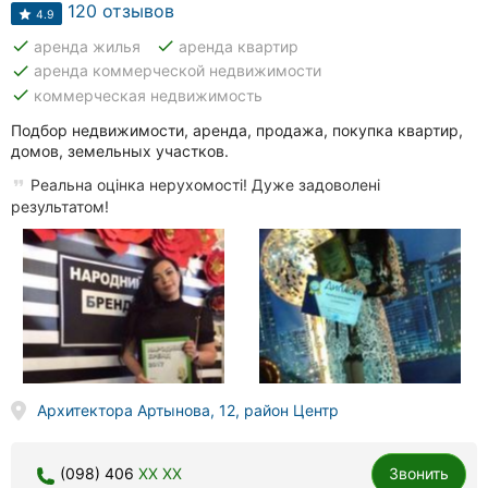
120 отзывов
4.9
done
done
аренда жилья
аренда квартир
done
аренда коммерческой недвижимости
done
коммерческая недвижимость
Подбор недвижимости, аренда, продажа, покупка квартир,
домов, земельных участков.
Реальна оцінка нерухомості! Дуже задоволені
результатом!
Архитектора Артынова, 12, район Центр
(098) 406
XX XX
Звонить