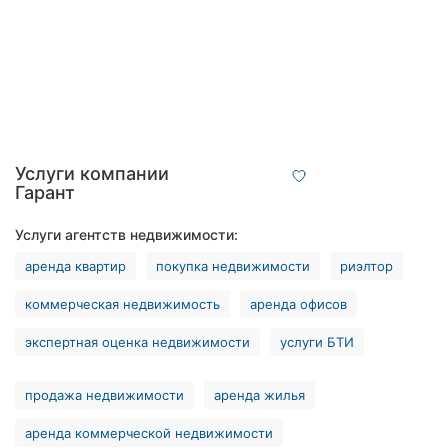
Ровно
Одесса
Кропивницкий
Киев
Услуги компании
Гарант
Харьков
Услуги агентств недвижимости:
Запорожье
аренда квартир
покупка недвижимости
риэлтор
Днепр
коммерческая недвижимость
аренда офисов
Львов
экспертная оценка недвижимости
услуги БТИ
Кривой
Рог
продажа недвижимости
аренда жилья
Николаев
аренда коммерческой недвижимости