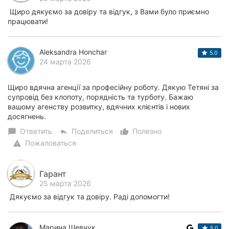
Щиро дякуємо за довіру та відгук, з Вами було приємно
працювати!
Aleksandra Honchar
5.0
24 марта 2026
Щиро вдячна агенції за професійну роботу. Дякую Тетяні за
супровід без клопоту, порядність та турботу. Бажаю
вашому агенству розвитку, вдячних клієнтів і нових
досягнень.
Ответить
Поделиться
Полезно
chat_bubble
reply
thumb_up_alt
Пожаловаться
warning
Гарант
25 марта 2026
Дякуємо за відгук та довіру. Раді допомогти!
Марина Шевчук
5.0