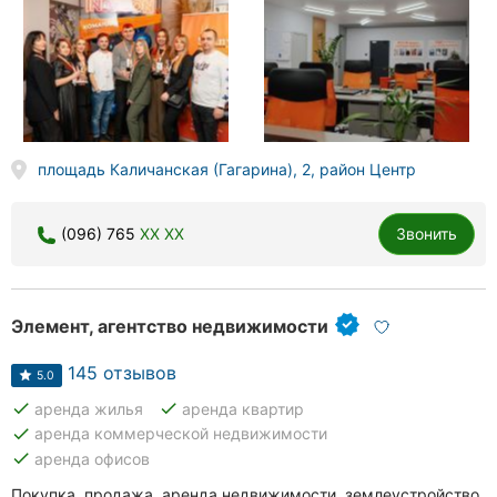
площадь Каличанская (Гагарина), 2, район Центр
(096) 765
XX XX
Звонить
Элемент, агентство недвижимости
145 отзывов
5.0
done
done
аренда жилья
аренда квартир
done
аренда коммерческой недвижимости
done
аренда офисов
Покупка, продажа, аренда недвижимости, землеустройство,