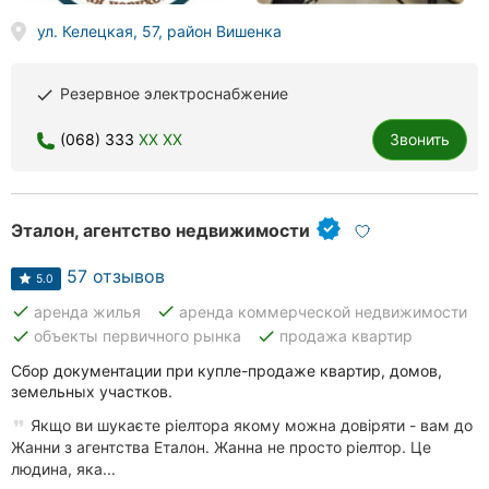
ул. Келецкая, 57, район Вишенка
Резервное электроснабжение
done
(068) 333
XX XX
Звонить
Эталон, агентство недвижимости
57 отзывов
5.0
done
done
аренда жилья
аренда коммерческой недвижимости
done
done
объекты первичного рынка
продажа квартир
Сбор документации при купле-продаже квартир, домов,
земельных участков.
Якщо ви шукаєте ріелтора якому можна довіряти - вам до
Жанни з агентства Еталон. Жанна не просто ріелтор. Це
людина, яка...