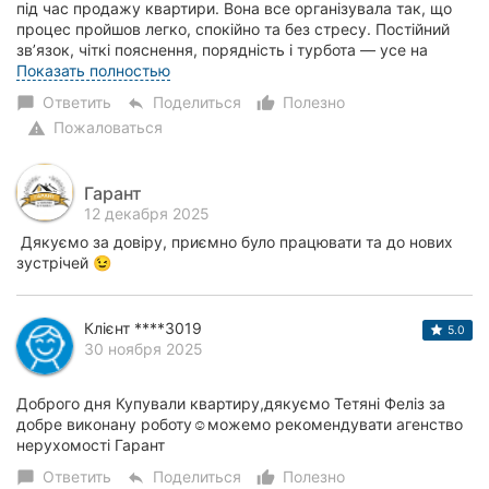
під час продажу квартири. Вона все організувала так, що
процес пройшов легко, спокійно та без стресу. Постійний
зв’язок, чіткі пояснення, порядність і турбота — усе на
найвищому рівні. Рекомендую в...
Показать полностью
Ответить
Поделиться
Полезно
chat_bubble
reply
thumb_up_alt
Пожаловаться
warning
Гарант
12 декабря 2025
Дякуємо за довіру, приємно було працювати та до нових
зустрічей 😉
Клієнт ****3019
5.0
30 ноября 2025
Доброго дня Купували квартиру,дякуємо Тетяні Феліз за
добре виконану роботу☺️можемо рекомендувати агенство
нерухомості Гарант
Ответить
Поделиться
Полезно
chat_bubble
reply
thumb_up_alt