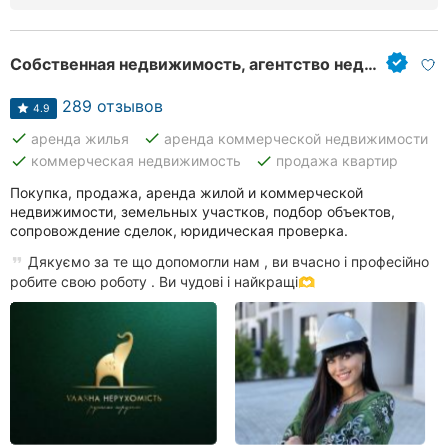
Собственная недвижимость, агентство недвижимости
289 отзывов
4.9
done
done
аренда жилья
аренда коммерческой недвижимости
done
done
коммерческая недвижимость
продажа квартир
Покупка, продажа, аренда жилой и коммерческой
недвижимости, земельных участков, подбор объектов,
сопровождение сделок, юридическая проверка.
Дякуємо за те що допомогли нам , ви вчасно і професійно
робите свою роботу . Ви чудові і найкращі🫶