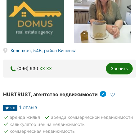
Келецкая, 54В, район Вишенка
(096) 930
XX XX
Звонить
HUBTRUST, агентство недвижимости
1 отзыв
5.0
done
done
аренда жилья
аренда коммерческой недвижимости
done
калькулятор цен на недвижимость
done
коммерческая недвижимость