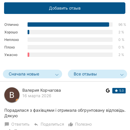
Херсон
Добавить отзыв
Полтава
Отлично
96 %
Чернигов
Хорошо
2 %
Неплохо
0 %
Черкассы
Плохо
0 %
Ужасно
2 %
Черновцы
Сумы
Сначала новые
Все отзывы
Ивано-
Франковск
Валерия Корчагова
5.0
16 марта 2026
Луцк
Порадилася з фахівцями і отримала обгрунтовану відповідь.
Ужгород
Дякую
Карпаты
Ответить
Поделиться
Полезно
chat_bubble
reply
thumb_up_alt