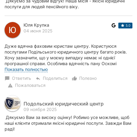
Дякуємо за чудовий відгук! Наша місія - якісні юридичні
послуги для людей пенсійного віку.
Юля Крупка
5.0
04 июня 2025
Дуже вдячна фаховим юристам центру. Користуюся
послугами Подільського юридичного центру багато років.
Хочу зазначити, що у моєму випадку немає ні однієї
програшної справи. Особлива вдячність пану Оскомі
Олександру Миколайович у за підтримку і високи...
Показать полностью
Ответить
Поделиться
Полезно
chat_bubble
reply
thumb_up_alt
Пожаловаться
warning
Подольский юридический центр
09 ноября 2025
Дякуємо Вам за високу оцінку! Робимо усе можливе, щоб
наші клієнти отримали якісні юридичні послуги. Завжди Вам
раді!