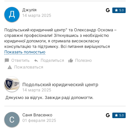
Джулія
5.0
14 марта 2025
Подільський юридичний центр" та Олександр Оскома –
справжні професіонали! Зіткнувшись з необхідністю
юридичної допомоги, я отримала висококласну
консультацію та підтримку. Всі питання вирішуються
швидко та ефективно, а обслуговування на найвищому рів...
Показать полностью
Ответить
Поделиться
Полезно
chat_bubble
reply
thumb_up_alt
Пожаловаться
warning
Подольский юридический центр
14 марта 2025
Дякуємо за відгук. Завжди раді допомогти.
Саня Власенко
5.0
01 февраля 2025