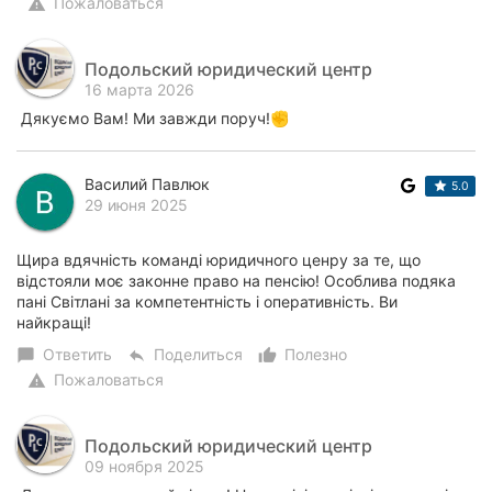
Пожаловаться
warning
Подольский юридический центр
16 марта 2026
Дякуємо Вам! Ми завжди поруч!✊
Василий Павлюк
5.0
29 июня 2025
Щира вдячність команді юридичного ценру за те, що
відстояли моє законне право на пенсію! Особлива подяка
пані Світлані за компетентність і оперативність. Ви
найкращі!
Ответить
Поделиться
Полезно
chat_bubble
reply
thumb_up_alt
Пожаловаться
warning
Подольский юридический центр
09 ноября 2025