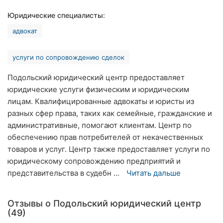
Ровно
Юридические специалисты:
адвокат
Одесса
Кропивницкий
услуги по сопровождению сделок
Киев
Подольский юридический центр предоставляет
юридические услуги физическим и юридическим
Харьков
лицам. Квалифицированные адвокаты и юристы из
разных сфер права, таких как семейные, гражданские и
Запорожье
административные, помогают клиентам. Центр по
обеспечению прав потребителей от некачественных
Днепр
товаров и услуг. Центр также предоставляет услуги по
Львов
юридическому сопровождению предприятий и
представительства в судебн ...
Читать дальше
Кривой
Рог
Отзывы о Подольский юридический центр
(49)
Николаев