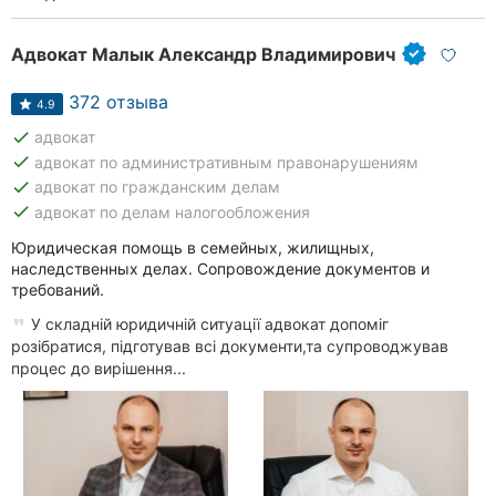
Адвокат Малык Александр Владимирович
372 отзыва
4.9
done
адвокат
done
адвокат по административным правонарушениям
done
адвокат по гражданским делам
done
адвокат по делам налогообложения
Юридическая помощь в семейных, жилищных,
наследственных делах. Сопровождение документов и
требований.
У складній юридичній ситуації адвокат допоміг
розібратися, підготував всі документи,та супроводжував
процес до вирішення...