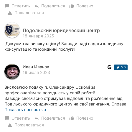
Ответить
Поделиться
Полезно
chat_bubble
reply
thumb_up_alt
Пожаловаться
warning
Подольский юридический центр
18 января 2025
Дякуємо за високу оцінку! Завжди раді надати юридичну
консультацію та юридичні послуги!
Иван Иванов
5.0
19 июля 2023
Висловлюю подяку п. Олександру Оскомі за
професіоналізм та порядність у своїй роботі!
Завжди своєчасно отримував відповіді та роз’яснення від
Подільського юридичного центру на свої запитання. Справа
про щомісячну доплату у розмірі 2000 грн, передбаче...
Показать полностью
Ответить
Поделиться
Полезно
chat_bubble
reply
thumb_up_alt
Пожаловаться
warning