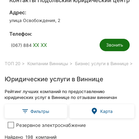
Контакты Подольский юридический центр
Адрес:
улица Освобождения, 2
Телефон:
XX XX
Звонить
(067) 884
ТОП 20
Компании Винницы
Бизнес услуги в Виннице
Юр
Юридические услуги в Виннице
Рейтинг лучших компаний по предоставлению
юридических услуг в Виннице по отзывам винничан
Фильтры
Карта
Резервное электроснабжение
Найдено
198
компаний