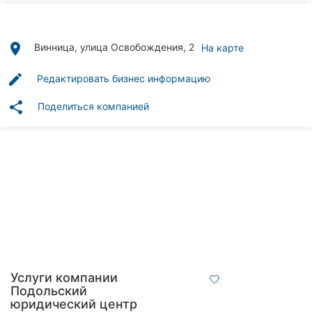
Автошколы
Рестораны
place
Винница, улица Освобождения, 2
На карте
Все
edit
Редактировать бизнес информацию
рубрики
share
Поделиться компанией
Все
города:
Винница
Житомир
Тернополь
Услуги компании
Подольский
Хмельницкий
юридический центр