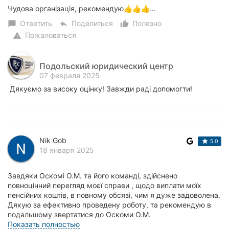
Чудова організація, рекомендую👍👍👍…
Ответить
Поделиться
Полезно
chat_bubble
reply
thumb_up_alt
Пожаловаться
warning
Подольский юридический центр
07 февраля 2025
Дякуємо за високу оцінку! Завжди раді допомогти!
Nik Gob
5.0
18 января 2025
Завдяки Оскомі О.М. та його команді, здійснено
повноцінний перегляд моєї справи , щодо виплати моїх
пенсійних коштів, в повному обсязі, чим я дуже задоволена.
Дякую за ефективно проведену роботу, та рекомендую в
подальшому звертатися до Оскоми О.М.
Л...
Показать полностью