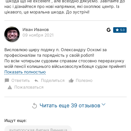
Шкода що не excellent , але всеодно дякуємо. Завітайте до
нас і дізнайтеся про нові напрямки, які охоплює центр. Із
цікавого, це моральна шкода. До зустрічі!
Иван Иванов
5.0
09 ноября 2021
Висловлюю щиру подяку п. Олександру Оскомі за
професіоналізм та порядність у своїй роботі!
По всім чотирьом судовим справам стосовно перерахунку
моїй пенсії колишнього військовослужбовця судом прийняті
рішення на мою користь, в результаті чого пенсія...
Показать полностью
Ответить
Поделиться
Полезно
chat_bubble
reply
thumb_up_alt
Пожаловаться
warning
Читать еще 39 отзывов
replay
Ищут еще:
аудиторская фирма Винница