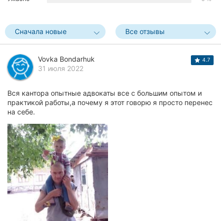
Херсон
Сначала новые
Все отзывы
Полтава
Чернигов
Vovka Bondarhuk
4.7
31 июля 2022
Черкассы
Вся кантора опытные адвокаты все с большим опытом и
Черновцы
практикой работы,а почему я этот говорю я просто перенес
на себе.
Сумы
Ивано-
Франковск
Луцк
Ужгород
Карпаты