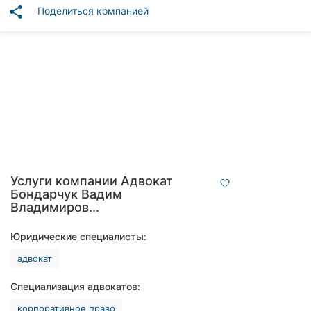
Автошколы
share
Поделиться компанией
Рестораны
Все
рубрики
Все
города:
Услуги компании Адвокат
Бондарчук Вадим
Винница
Владимиров...
Житомир
Юридические специалисты:
адвокат
Тернополь
Специализация адвокатов:
Хмельницкий
корпоративное право