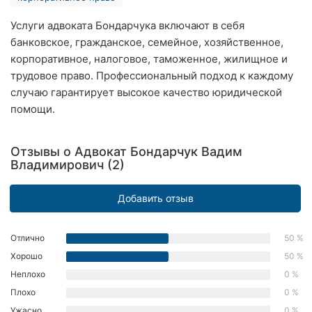
Ровно
Услуги адвоката Бондарчука включают в себя
банковское, гражданское, семейное, хозяйственное,
Одесса
корпоративное, налоговое, таможенное, жилищное и
Кропивницкий
трудовое право. Профессиональный подход к каждому
случаю гарантирует высокое качество юридической
Киев
помощи.
Харьков
Отзывы о Адвокат Бондарчук Вадим
Владимирович (2)
Запорожье
Днепр
Добавить отзыв
Львов
Отлично
50 %
Кривой
Хорошо
50 %
Рог
Неплохо
0 %
Плохо
0 %
Николаев
Ужасно
0 %