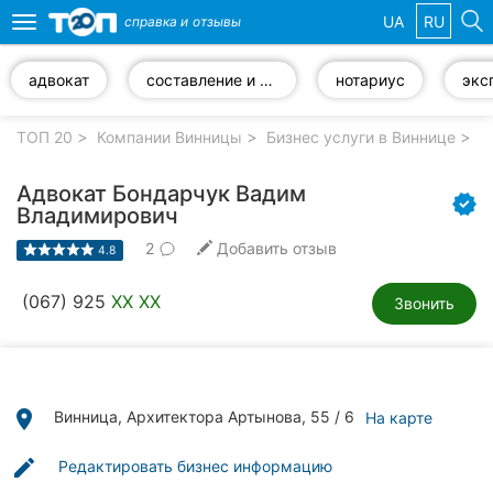
UA
RU
справка и
отзывы
Toggle
navigation
адвокат
составление и оформление документов
нотариус
Избранные
компании
ТОП 20
Компании Винницы
Бизнес услуги в Виннице
Ю
Адвокат Бондарчук Вадим
Владимирович
2
Добавить отзыв
Популярные
4.8
рубрики:
(067) 925
XX XX
Звонить
Стоматологии
Ветеринарные
клиники
place
Винница, Архитектора Артынова, 55 / 6
На карте
Частные
клиники
edit
Редактировать бизнес информацию