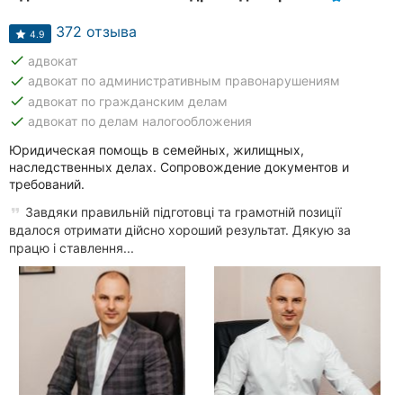
372 отзыва
4.9
done
адвокат
done
адвокат по административным правонарушениям
done
адвокат по гражданским делам
done
адвокат по делам налогообложения
Юридическая помощь в семейных, жилищных,
наследственных делах. Сопровождение документов и
требований.
Завдяки правильній підготовці та грамотній позиції
вдалося отримати дійсно хороший результат. Дякую за
працю і ставлення...