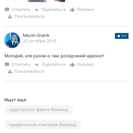
Ответить
Поделиться
Полезно
chat_bubble
reply
thumb_up_alt
Пожаловаться
warning
Maxim Grabik
5.0
22 октября 2016
Молодий, але разом із тим досвідчений адвокат!
Ответить
Поделиться
Полезно
chat_bubble
reply
thumb_up_alt
Пожаловаться
warning
Ищут еще:
аудиторская фирма Винница
юридическая компания Винница