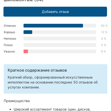
Херсон
Добавить отзыв
Полтава
Отлично
82 %
Чернигов
Хорошо
12 %
Черкассы
Неплохо
0 %
Плохо
0 %
Черновцы
Ужасно
6 %
Сумы
Ивано-
Краткое содержание отзывов
Франковск
Краткий обзор, сформированный искусственным
интеллектом на основании последних 50 отзывов об
Луцк
услугах компании.
Ужгород
Преимущества
Карпаты
Широкий ассортимент товаров (шин, дисков,