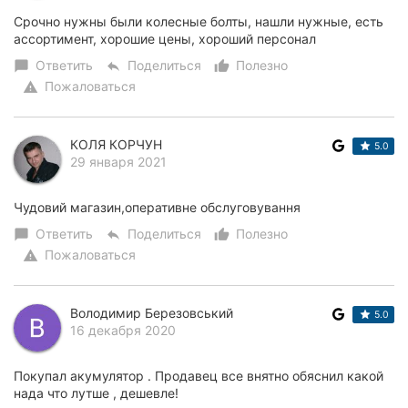
Срочно нужны были колесные болты, нашли нужные, есть
ассортимент, хорошие цены, хороший персонал
Ответить
Поделиться
Полезно
chat_bubble
reply
thumb_up_alt
Пожаловаться
warning
КОЛЯ КОРЧУН
5.0
29 января 2021
Чудовий магазин,оперативне обслуговування
Ответить
Поделиться
Полезно
chat_bubble
reply
thumb_up_alt
Пожаловаться
warning
Володимир Березовський
5.0
16 декабря 2020
Покупал акумулятор . Продавец все внятно обяснил какой
нада что лутше , дешевле!