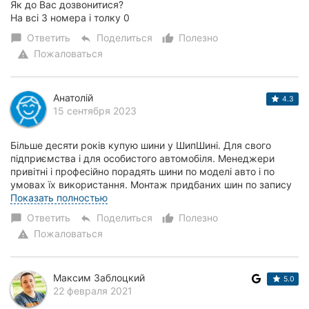
Як до Вас дозвонитися?
На всі 3 номера і толку 0
Ответить
Поделиться
Полезно
chat_bubble
reply
thumb_up_alt
Пожаловаться
warning
Анатолій
4.3
15 сентября 2023
Більше десяти років купую шини у ШипШині. Для свого
підприємства і для особистого автомобіля. Менеджери
привітні і професійно порадять шини по моделі авто і по
умовах їх використання. Монтаж придбаних шин по запису
на зручний для покупців час. При ві...
Показать полностью
Ответить
Поделиться
Полезно
chat_bubble
reply
thumb_up_alt
Пожаловаться
warning
Максим Заблоцкий
5.0
22 февраля 2021