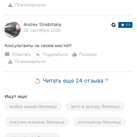
Пожаловаться
warning
Andrey Strelbitskiy
5.0
28 сентября 2020
Консультанты на своем месте!!!
Ответить
Поделиться
Полезно
chat_bubble
reply
thumb_up_alt
Пожаловаться
warning
Читать еще 24 отзыва
replay
Ищут еще:
мойка машин Винница
авто в аренду Винница
покупка машины Винница
мотоциклы Винница