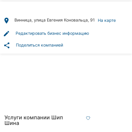
Автошколы
Рестораны
place
Винница, улица Евгения Коновальца, 91
На карте
Все
edit
Редактировать бизнес информацию
рубрики
share
Поделиться компанией
Все
города:
Винница
Житомир
Тернополь
Услуги компании Шип
Шина
Хмельницкий