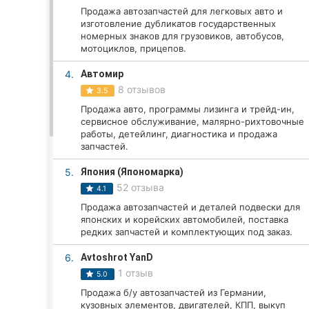
Продажа автозапчастей для легковых авто и
изготовление дубликатов государственных
номерных знаков для грузовиков, автобусов,
Все города:
мотоциклов, прицепов.
Винница
4.
Автомир
8 отзывов
3.5
Житомир
Продажа авто, программы лизинга и трейд-ин,
сервисное обслуживание, малярно-рихтовочные
Тернополь
работы, детейлинг, диагностика и продажа
запчастей.
Хмельницкий
5.
Япония (Япономарка)
52 отзыва
4.1
Ровно
Продажа автозапчастей и деталей подвески для
японских и корейских автомобилей, поставка
Одесса
редких запчастей и комплектующих под заказ.
Кропивницкий
6.
Avtoshrot YanD
1 отзыв
5.0
Киев
Продажа б/у автозапчастей из Германии,
кузовных элементов, двигателей, КПП, выкуп