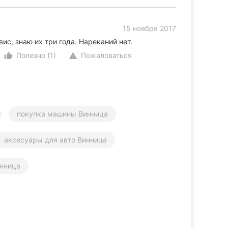
15 ноября 2017
ис, знаю их три года. Нареканий нет.
Полезно (1)
Пожаловаться
thumb_up_alt
warning
покупка машины Винница
аксесуары для авто Винница
инница