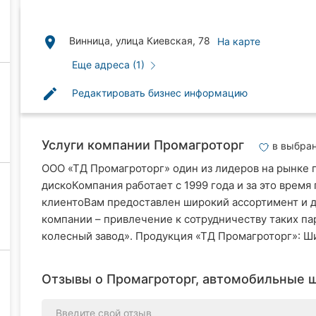
place
Винница, улица Киевская, 78
На карте
Еще адреса (1)
edit
Редактировать бизнес информацию
Услуги компании Промагроторг
в выбра
ООО «ТД Промагроторг» один из лидеров на рынке 
дискоКомпания работает с 1999 года и за это врем
клиентоВам предоставлен широкий ассортимент и 
компании – привлечение к сотрудничеству таких па
колесный завод». Продукция «ТД Промагроторг»: Ши
Отзывы о Промагроторг, автомобильные ш