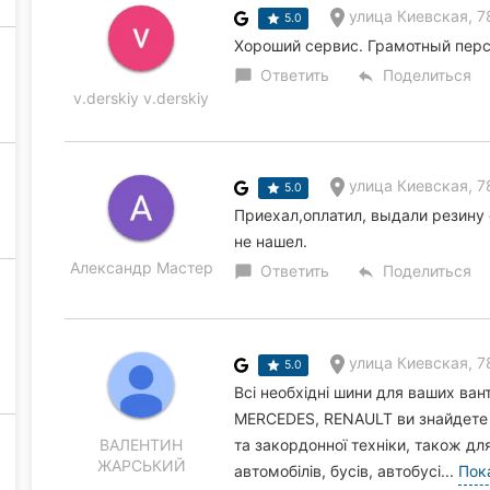
улица Киевская, 7
5.0
Хороший сервис. Грамотный персо
Ответить
Поделиться
chat_bubble
reply
v.derskiy v.derskiy
улица Киевская, 7
5.0
Приехал,оплатил, выдали резину
не нашел.
Александр Мастер
Ответить
Поделиться
chat_bubble
reply
улица Киевская, 7
5.0
Всі необхідні шини для ваших ва
MERCEDES, RENAULT ви знайдете т
ВАЛЕНТИН
та закордонної техніки, також д
ЖАРСЬКИЙ
автомобілів, бусів, автобусі...
Пок