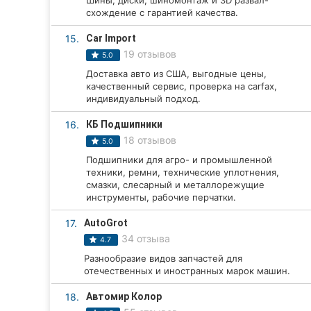
Шины, диски, шиномонтаж и 3D развал-
схождение с гарантией качества.
15.
Car Import
19 отзывов
5.0
Доставка авто из США, выгодные цены,
качественный сервис, проверка на carfax,
индивидуальный подход.
16.
КБ Подшипники
18 отзывов
5.0
Подшипники для агро- и промышленной
техники, ремни, технические уплотнения,
смазки, слесарный и металлорежущие
инструменты, рабочие перчатки.
17.
AutoGrot
34 отзыва
4.7
Разнообразие видов запчастей для
отечественных и иностранных марок машин.
18.
Автомир Колор