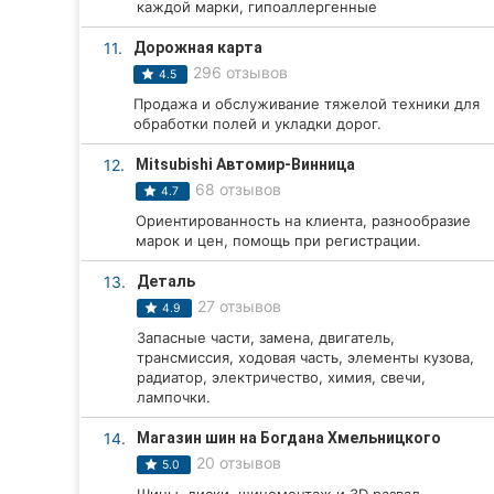
каждой марки, гипоаллергенные
Сумы
11.
Дорожная карта
296 отзывов
4.5
Ивано-Франковск
Продажа и обслуживание тяжелой техники для
обработки полей и укладки дорог.
Луцк
12.
Mitsubishi Автомир-Винница
Ужгород
68 отзывов
4.7
Карпаты
Ориентированность на клиента, разнообразие
марок и цен, помощь при регистрации.
13.
Деталь
27 отзывов
4.9
Запасные части, замена, двигатель,
трансмиссия, ходовая часть, элементы кузова,
радиатор, электричество, химия, свечи,
лампочки.
14.
Магазин шин на Богдана Хмельницкого
20 отзывов
5.0