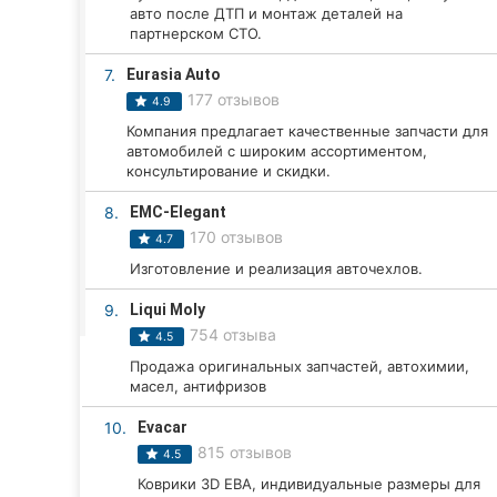
Харьков
авто после ДТП и монтаж деталей на
партнерском СТО.
Запорожье
7.
Eurasia Auto
Днепр
177 отзывов
4.9
Компания предлагает качественные запчасти для
Львов
автомобилей с широким ассортиментом,
консультирование и скидки.
Кривой Рог
8.
EMC-Elegant
170 отзывов
4.7
Николаев
Изготовление и реализация авточехлов.
Херсон
9.
Liqui Moly
754 отзыва
Полтава
4.5
Продажа оригинальных запчастей, автохимии,
Чернигов
масел, антифризов
10.
Evacar
Черкассы
815 отзывов
4.5
Черновцы
Коврики 3D ЕВА, индивидуальные размеры для