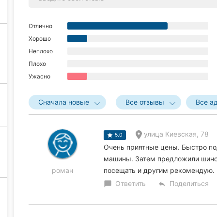
Отлично
Хорошо
Неплохо
Плохо
Ужасно
Сначала новые
Все отзывы
Все а
улица Киевская, 78
5.0
Очень приятные цены. Быстро по
машины. Затем предложили шино
роман
посещать и другим рекомендую.
Ответить
Поделиться
chat_bubble
reply