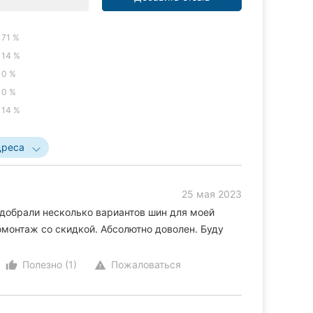
71 %
14 %
0 %
0 %
14 %
дреса
25 мая 2023
добрали несколько вариантов шин для моей
монтаж со скидкой. Абсолютно доволен. Буду
Полезно (1)
Пожаловаться
thumb_up_alt
warning