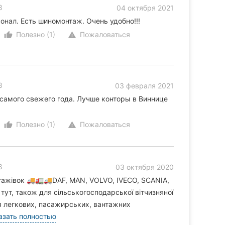
8
04 октября 2021
нал. Есть шиномонтаж. Очень удобно!!!
Полезно (1)
Пожаловаться
thumb_up_alt
warning
8
03 февраля 2021
 самого свежего года. Лучше конторы в Виннице
Полезно (1)
Пожаловаться
thumb_up_alt
warning
8
03 октября 2020
нтажівок 🚚🚛🚚DAF, MAN, VOLVO, IVECO, SCANIA,
ут, також для сільськогосподарської вітчизняної
ля легкових, пасажирських, вантажних
азать полностью