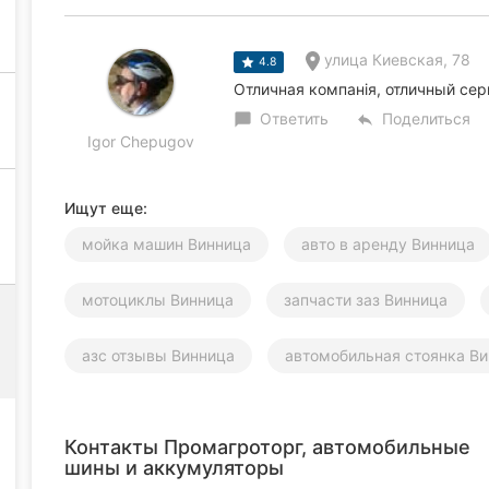
улица Киевская, 78
4.8
Отличная компанія, отличный серв
Ответить
Поделиться
chat_bubble
reply
Igor Chepugov
Ищут еще:
мойка машин Винница
авто в аренду Винница
мотоциклы Винница
запчасти заз Винница
азс отзывы Винница
автомобильная стоянка В
Контакты Промагроторг, автомобильные
шины и аккумуляторы