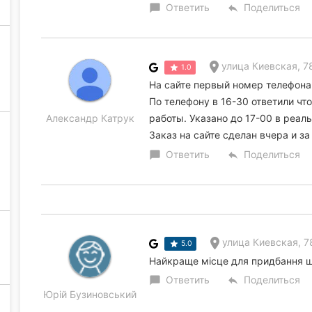
Ответить
Поделиться
chat_bubble
reply
улица Киевская, 7
1.0
На сайте первый номер телефона
По телефону в 16-30 ответили чт
Александр Катрук
работы. Указано до 17-00 в реал
Заказ на сайте сделан вчера и за
Ответить
Поделиться
chat_bubble
reply
улица Киевская, 7
5.0
Найкраще місце для придбання ш
Ответить
Поделиться
chat_bubble
reply
Юрій Бузиновський