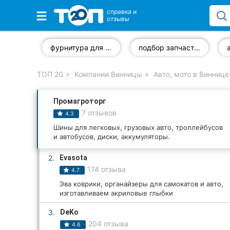
справка и
отзывы
Избранные компании
фурнитура для автомобилей
подбор запчастей по VIN-коду
ТОП 20
Компании Винницы
Авто, мото в Виннице
Популярные рубрики:
Промагроторг
Стоматологии
7 отзывов
4.3
Ветеринарные клиники
Шины для легковых, грузовых авто, троллейбусов
и автобусов, диски, аккумуляторы.
Частные клиники
2.
Evasota
174 отзыва
4.7
Автошколы
Эва коврики, органайзеры для самокатов и авто,
изготавливаем акриловые глыбки
Рестораны
3.
DeKo
Все рубрики
204 отзыва
4.6