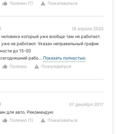
Полезно (1)
Пожаловаться
thumb_up_alt
warning
8
18 апреля 2020
 человека который уже вообще там не работает.
о уже не работают. Указан неправильный график
ьности до 15-00
 сегодняшний рабо...
Показать полностью
Полезно
Пожаловаться
thumb_up_alt
warning
8
07 декабря 2017
ин для авто. Рекомендую
Полезно (1)
Пожаловаться
thumb_up_alt
warning