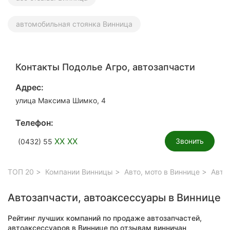
автомобильная стоянка Винница
Контакты Подолье Агро, автозапчасти
Адрес:
улица Максима Шимко, 4
Телефон:
XX XX
Звонить
(0432) 55
ТОП 20
Компании Винницы
Авто, мото в Виннице
Автоз
Автозапчасти, автоаксессуары в Виннице
Рейтинг лучших компаний по продаже автозапчастей,
автоаксессуаров в Виннице по отзывам винничан