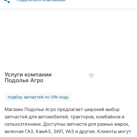
share
Автошколы
Рестораны
Все
рубрики
Все
Услуги компании
города:
Подолье Агро
Винница
подбор запчастей по VIN-коду
Житомир
Магазин Подолье Агро предлагает широкий выбор
запчастей для автомобилей, тракторов, комбайнов и
Тернополь
сельхозтехники. Доступны запчасти для разных марок,
Хмельницкий
включая ГАЗ, КамАЗ, ЗИЛ, УАЗ и другие. Клиенты могут