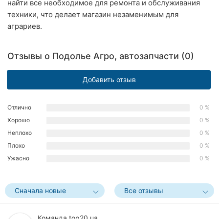
найти все необходимое для ремонта и обслуживания
Ровно
техники, что делает магазин незаменимым для
аграриев.
Одесса
Кропивницкий
Отзывы о Подолье Агро, автозапчасти (0)
Киев
Добавить отзыв
Харьков
Отлично
0 %
Запорожье
Хорошо
0 %
Неплохо
0 %
Днепр
Плохо
0 %
Львов
Ужасно
0 %
Кривой
Рог
Сначала новые
Все отзывы
Николаев
Команда top20.ua