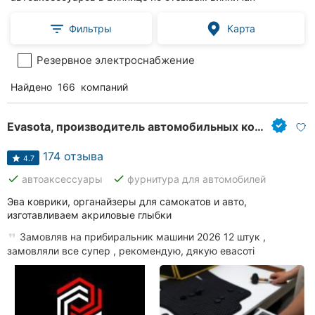
Фильтры
Карта
Резервное электроснабжение
Найдено
166
компаний
Evasota, производитель автомобильных ковриков из EVA материала
174 отзыва
4.7
done
done
автоаксессуары
фурнитура для автомобилей
Эва коврики, органайзеры для самокатов и авто,
изготавливаем акриловые глыбки
Замовляв на прибиральник машини 2026 12 штук ,
замовляли все супер , рекомендую, дякую евасоті