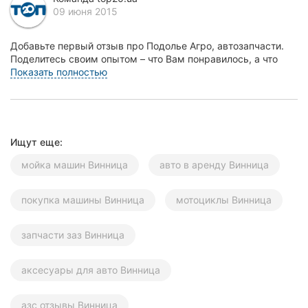
09 июня 2015
Херсон
Полтава
Добавьте первый отзыв про Подолье Агро, автозапчасти.
Поделитесь своим опытом – что Вам понравилось, а что
нет! Это поможет другим жителям Винницы сд...
Показать полностью
Чернигов
Черкассы
Черновцы
Ищут еще:
Сумы
мойка машин Винница
авто в аренду Винница
Ивано-
покупка машины Винница
мотоциклы Винница
Франковск
Луцк
запчасти заз Винница
Ужгород
аксесуары для авто Винница
Карпаты
азс отзывы Винница