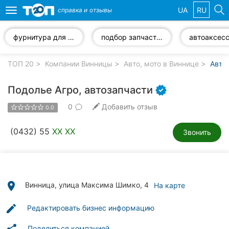
UA
RU
справка и
отзывы
Toggle
navigation
фурнитура для автомобилей
подбор запчастей по VIN-коду
автоаксес
Избранные
компании
ТОП 20
Компании Винницы
Авто, мото в Виннице
Авто
Подолье Агро, автозапчасти
0
Добавить отзыв
0.0
Популярные
рубрики:
(0432) 55
XX XX
Звонить
Стоматологии
Ветеринарные
клиники
place
Винница, улица Максима Шимко, 4
На карте
Частные
edit
Редактировать бизнес информацию
клиники
Поделиться компанией