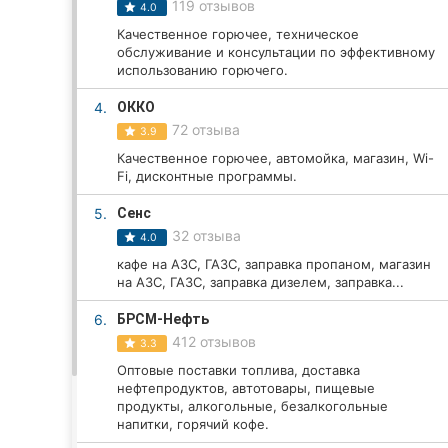
119 отзывов
4.0
Качественное горючее, техническое
обслуживание и консультации по эффективному
Все города:
использованию горючего.
Винница
4.
ОККО
72 отзыва
3.9
Житомир
Качественное горючее, автомойка, магазин, Wi-
Fi, дисконтные программы.
Тернополь
5.
Сенс
32 отзыва
Хмельницкий
4.0
кафе на АЗС, ГАЗС, заправка пропаном, магазин
Ровно
на АЗС, ГАЗС, заправка дизелем, заправка...
6.
БРСМ-Нефть
Одесса
412 отзывов
3.3
Кропивницкий
Оптовые поставки топлива, доставка
нефтепродуктов, автотовары, пищевые
продукты, алкогольные, безалкогольные
Киев
напитки, горячий кофе.