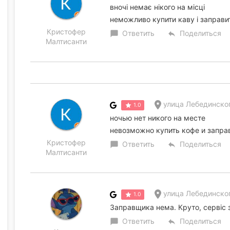
вночі немає нікого на місці
неможливо купити каву і заправи
Кристофер
Ответить
Поделиться
chat_bubble
reply
Малтисанти
улица Лебединског
1.0
ночью нет никого на месте
невозможно купить кофе и запра
Кристофер
Ответить
Поделиться
chat_bubble
reply
Малтисанти
улица Лебединског
1.0
Заправщика нема. Круто, сервіс з
Ответить
Поделиться
chat_bubble
reply