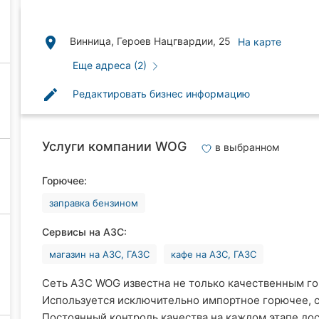
place
Винница, Героев Нацгвардии, 25
На карте
Еще адреса (2)
edit
Редактировать бизнес информацию
Услуги компании WOG
в выбранном
Горючее:
заправка бензином
Сервисы на АЗС:
магазин на АЗС, ГАЗС
кафе на АЗС, ГАЗС
Сеть АЗС WOG известна не только качественным гор
Используется исключительно импортное горючее, с
Постоянный контроль качества на каждом этапе до