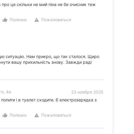
в про це скільки не мий піна не бе очисник теж
Полезно
Пожаловаться
thumb_up_alt
warning
ю ситуацію. Нам прикро, що так сталося. Щиро
нути вашу прихильність знову. Завжди раді
о, 4а
23 ноября 2025
 попити і в туалет сходити. Є електрозарядка з
Полезно
Пожаловаться
thumb_up_alt
warning