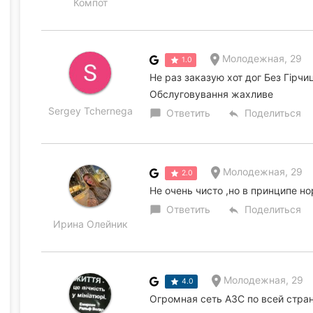
Компот
Молодежная, 29
1.0
Не раз заказую хот дог Без Гірчиці 
Обслуговування жахливе
Sergey Tchernega
Ответить
Поделиться
chat_bubble
reply
Молодежная, 29
2.0
Не очень чисто ,но в принципе н
Ответить
Поделиться
chat_bubble
reply
Ирина Олейник
Молодежная, 29
4.0
Огромная сеть АЗС по всей стра