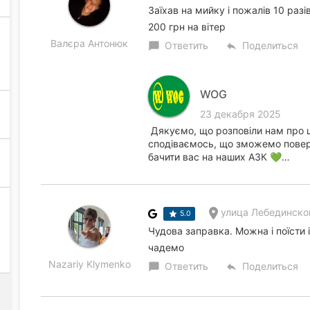
Заїхав на мийку і пожалів 10 разі
200 грн на вітер
Валєра Антонюк
Ответить
Поделиться
chat_bubble
reply
WOG
23 декабря 2025
Дякуємо, що розповіли нам про ц
сподіваємось, що зможемо повер
бачити вас на наших АЗК 💚…
улица Лебединског
5.0
Чудова заправка. Можна і поїсти і
чадемо
Nazariy Klymenko
Ответить
Поделиться
chat_bubble
reply