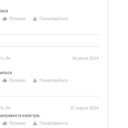
тися
Полезно
Пожаловаться
thumb_up_alt
warning
о, 4а
28 июля 2024
виться
Полезно
Пожаловаться
thumb_up_alt
warning
о, 4а
27 марта 2024
аправки із каністри.
Полезно
Пожаловаться
thumb_up_alt
warning