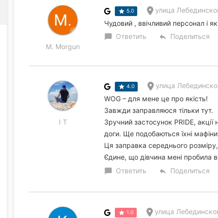
улица Лебединског
5.0
Чудовий , ввічливий персонал і я
Ответить
Поделиться
chat_bubble
reply
M. Morgun
улица Лебединског
4.0
WOG – для мене це про якість!
Завжди заправляюся тільки тут.
I T
Зручний застосунок PRIDE, акції н
доги. Ще подобаються їхні мафіни
Ця заправка середнього розміру,
Єдине, що дівчина мені пробила в
Ответить
Поделиться
chat_bubble
reply
улица Лебединског
1.0