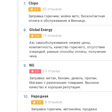
Харьков
7.
Chipo
30 отзывов
3.2
Запорожье
Заправка горючим, мойка авто, бесконтактная
оплата и обслуживание в Виннице.
Днепр
8.
Global Energy
Львов
11 отзывов
3.6
Азс самообслуживания: низкие цены,
Кривой Рог
компактность, качество горючего, отсутствие
очередей, разные способы оплаты, получение
Николаев
чека.
Херсон
9.
NG
53 отзыва
2.5
Полтава
Заправка: метан, бензин, дизель, пропан.
Магазин с различными товарами. Высокое
Чернигов
качество и хорошая репутация.
10.
Народная
Черкассы
8 отзывов
3.0
Черновцы
Заправка горючим, автомойка, продажа