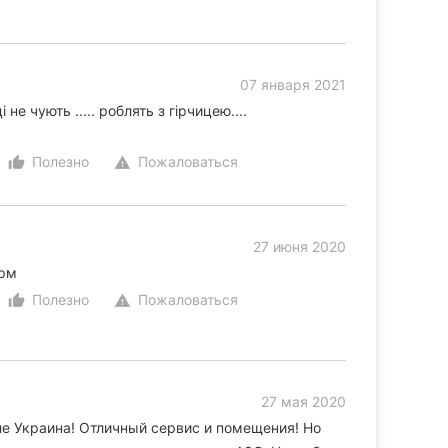
07 января 2021
не чують ..... роблять з гірчицею....
Полезно
Пожаловаться
thumb_up_alt
warning
27 июня 2020
орм
Полезно
Пожаловаться
thumb_up_alt
warning
27 мая 2020
не Украина! Отличный сервис и помещения! Но