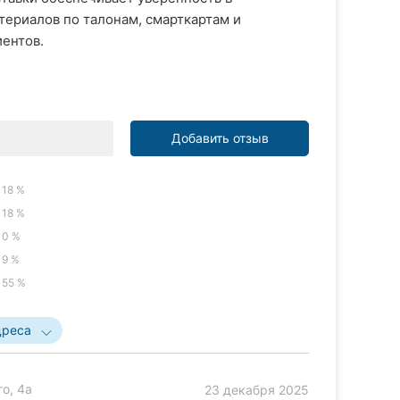
ериалов по талонам, смарткартам и
иентов.
Добавить отзыв
18 %
18 %
0 %
9 %
55 %
дреса
о, 4а
23 декабря 2025