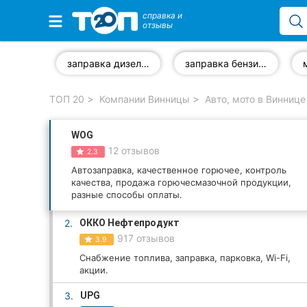
справка и
отзывы
Избранные компании
заправка дизелем
заправка бензином
ТОП 20
Компании Винницы
Авто, мото в Виннице
Популярные рубрики:
WOG
Стоматологии
12 отзывов
2.3
Ветеринарные клиники
Автозаправка, качественное горючее, контроль
качества, продажа горючесмазочной продукции,
разные способы оплаты.
Частные клиники
2.
ОККО Нефтепродукт
Автошколы
917 отзывов
3.9
Снабжение топлива, заправка, парковка, Wi-Fi,
Рестораны
акции.
Все рубрики
3.
UPG