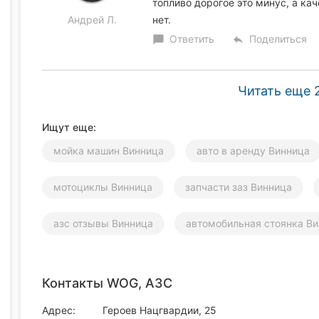
топливо дорогое это минус, а ка
Андрей Л.
нет.
Ответить
Поделиться
chat_bubble
reply
Читать еще 
Ищут еще:
мойка машин Винница
авто в аренду Винница
мотоциклы Винница
запчасти заз Винница
азс отзывы Винница
автомобильная стоянка В
Контакты WOG, АЗС
Адрес:
Героев Нацгвардии, 25