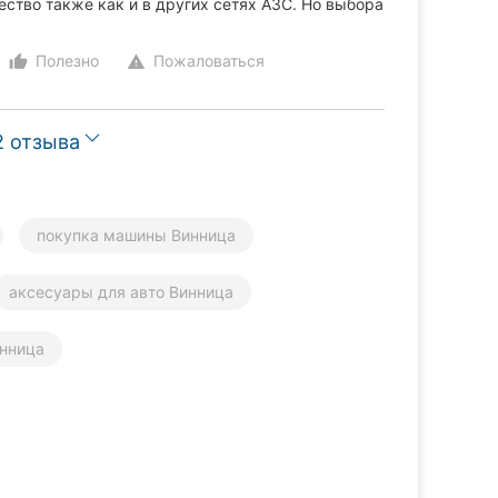
чество также как и в других сетях АЗС. Но выбора
Полезно
Пожаловаться
thumb_up_alt
warning
2 отзыва
покупка машины Винница
аксесуары для авто Винница
инница