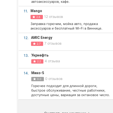
автоаксессуаров, кафе.
Сумы
11.
Mango
12 отзывов
2.6
Ивано-Франковск
Заправка горючим, мойка авто, продажа
аксессуаров и бесплатный Wi-Fi в Виннице.
Луцк
12.
AMIC Energy
Ужгород
7 отзывов
2.7
Карпаты
13.
Укрнефть
4 отзыва
2.2
14.
Мико-5
0 отзывов
0.0
Горючее подходит для длинной дороги,
быстрое обслуживание, честные работники,
доступные цены, вариация за октановое число.