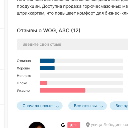
продукции. Доступна продажа горючесмазочных мат
штрихкартам, что повышает комфорт для бизнес-кл
Отзывы о WOG, АЗС (12)
Отлично
Хорошо
Неплохо
Плохо
Ужасно
Сначала новые
Все отзывы
Все а
улица Лебединског
1.0