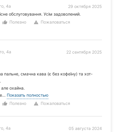
о, 4а
29 октября 2025
кісне обслуговування. Усім задоволений.
Полезно
Пожаловаться
thumb_up_alt
warning
о, 4а
22 сентября 2025
а пальне, смачна кава (є без кофеїну) та хот-
.
 але охайна.
е...
Показать полностью
Полезно
Пожаловаться
thumb_up_alt
warning
о, 4а
05 августа 2024