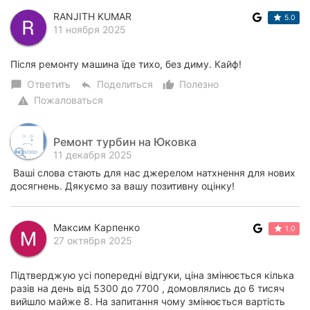
RANJITH KUMAR
5.0
11 ноября 2025
Після ремонту машина їде тихо, без диму. Кайф!
Ответить
Поделиться
Полезно
chat_bubble
reply
thumb_up_alt
Пожаловаться
warning
Ремонт турбин на Юковка
11 декабря 2025
Ваші слова стають для нас джерелом натхнення для нових
досягнень. Дякуємо за вашу позитивну оцінку!
Максим Карпенко
1.0
27 октября 2025
Підтверджую усі попередні відгуки, ціна змінюється кілька
разів на день від 5300 до 7700 , домовлялись до 6 тисяч
вийшло майже 8. На запитання чому змінюється вартість