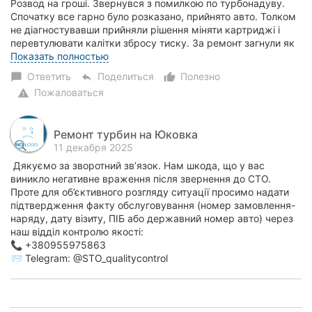
Розвод на гроші. Звернувся з помилкою по турбонадуву.
Спочатку все гарно було розказано, прийнято авто. Толком
не діагностувавши прийняли рішення міняти картриджі і
перевтулювати калітки збросу тиску. За ремонт загнули як
за нові турбіни, я сказав ні...
Показать полностью
Ответить
Поделиться
Полезно
chat_bubble
reply
thumb_up_alt
Пожаловаться
warning
Ремонт турбин на Юковка
11 декабря 2025
Дякуємо за зворотний зв’язок. Нам шкода, що у вас
виникло негативне враження після звернення до СТО.
Проте для об’єктивного розгляду ситуації просимо надати
підтвердження факту обслуговування (номер замовлення-
наряду, дату візиту, ПІБ або державний номер авто) через
наш відділ контролю якості:
📞 +380955975863
📨 Telegram: @STO_qualitycontrol