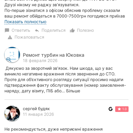
Друзі нікому не раджу звʼязуватися.
По-перше зізнатися з офісом обяснив проблему сказали
ваш ремонт обійдеться в 7000-7500грн погодився приїхав
розібрали два дні чекав на діагностику потім дзвонить м...
Показать полностью
Ответить
Поделиться
Полезно
chat_bubble
reply
thumb_up_alt
Пожаловаться
warning
Ремонт турбин на Юковка
18 февраля 2026
Дякуємо за зворотний зв’язок. Нам шкода, що у вас
виникло негативне враження після звернення до СТО.
Проте для об’єктивного розгляду ситуації просимо надати
підтвердження факту обслуговування (номер замовлення-
наряду, дату візиту, ПІБ або… Більше
сергей будяк
1.0
11 января 2026
Не рекомендується, дуже неприємні враження