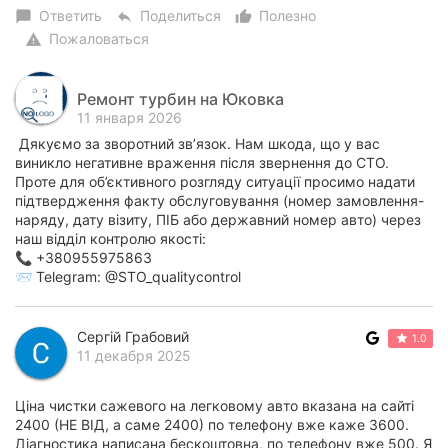
Ответить
Поделиться
Полезно
chat_bubble
reply
thumb_up_alt
Пожаловаться
warning
Ремонт турбин на Юковка
11 января 2026
Дякуємо за зворотний зв’язок. Нам шкода, що у вас
виникло негативне враження після звернення до СТО.
Проте для об’єктивного розгляду ситуації просимо надати
підтвердження факту обслуговування (номер замовлення-
наряду, дату візиту, ПІБ або державний номер авто) через
наш відділ контролю якості:
📞 +380955975863
📨 Telegram: @STO_qualitycontrol
Сергій Грабовий
1.0
11 декабря 2025
Ціна чистки сажевого на легковому авто вказана на сайті
2400 (НЕ ВІД, а саме 2400) по телефону вже каже 3600.
Діагностика написана бескоштовна, по телефону вже 500. Я