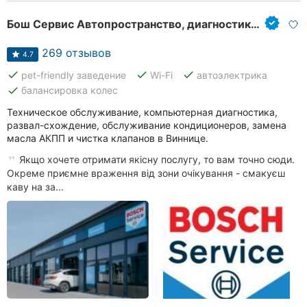
Бош Сервис Автопространство, диагностика и ремонт автомобилей
269 отзывов
4.7
done
done
done
pet-friendly заведение
Wi-Fi
автоэлектрика
done
балансировка колес
Техническое обслуживание, компьютерная диагностика,
развал-схождение, обслуживание кондиционеров, замена
масла АКПП и чистка клапанов в Виннице.
Якщо хочете отримати якісну послугу, то вам точно сюди.
Окреме приємне враження від зони очікування - смакуєш
каву на за...