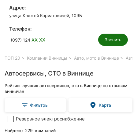
Адрес:
улица Княжей Кориатовичей, 109Б
Телефон:
XX XX
Звонить
(097) 124
ТОП 20
Компании Винницы
Авто, мото в Виннице
Автос
Автосервисы, СТО в Виннице
Рейтинг лучших автосервисов, сто в Виннице по отзывам
винничан
Фильтры
Карта
Резервное электроснабжение
Найдено
229
компаний