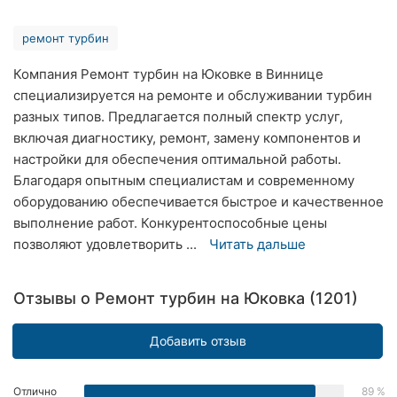
Ровно
ремонт турбин
Одесса
Компания Ремонт турбин на Юковке в Виннице
Кропивницкий
специализируется на ремонте и обслуживании турбин
разных типов. Предлагается полный спектр услуг,
Киев
включая диагностику, ремонт, замену компонентов и
настройки для обеспечения оптимальной работы.
Харьков
Благодаря опытным специалистам и современному
оборудованию обеспечивается быстрое и качественное
Запорожье
выполнение работ. Конкурентоспособные цены
позволяют удовлетворить ...
Читать дальше
Днепр
Львов
Отзывы о Ремонт турбин на Юковка (1201)
Кривой
Рог
Добавить отзыв
Николаев
Отлично
89 %