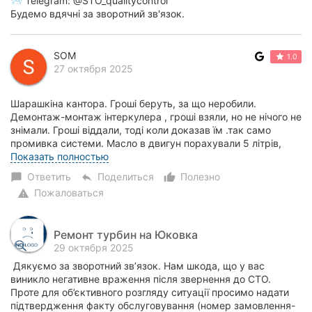
📨 Telegram: @STO_qualitycontrol
Будемо вдячні за зворотний зв'язок.
SOM
1.0
27 октября 2025
Шарашкіна кантора. Гроші беруть, за що неробили.
Демонтаж-монтаж інтеркулера , гроші взяли, но не нічого не
знімали. Гроші віддали, тоді коли доказав їм .так само
промивка системи. Масло в двигун порахували 5 літрів,
хоча завжди лив 4 літри. Ціна 5 л...
Показать полностью
Ответить
Поделиться
Полезно
chat_bubble
reply
thumb_up_alt
Пожаловаться
warning
Ремонт турбин на Юковка
29 октября 2025
Дякуємо за зворотний зв’язок. Нам шкода, що у вас
виникло негативне враження після звернення до СТО.
Проте для об’єктивного розгляду ситуації просимо надати
підтвердження факту обслуговування (номер замовлення-