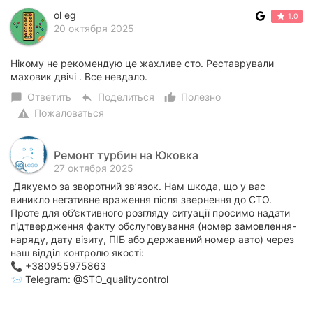
ol eg
1.0
20 октября 2025
Нікому не рекомендую це жахливе сто. Реставрували
маховик двічі . Все невдало.
Ответить
Поделиться
Полезно
chat_bubble
reply
thumb_up_alt
Пожаловаться
warning
Ремонт турбин на Юковка
27 октября 2025
Дякуємо за зворотний зв’язок. Нам шкода, що у вас
виникло негативне враження після звернення до СТО.
Проте для об’єктивного розгляду ситуації просимо надати
підтвердження факту обслуговування (номер замовлення-
наряду, дату візиту, ПІБ або державний номер авто) через
наш відділ контролю якості:
📞 +380955975863
📨 Telegram: @STO_qualitycontrol