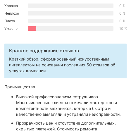
Хорошо
0 %
Херсон
Неплохо
0 %
Полтава
Плохо
0 %
Ужасно
10 %
Чернигов
Черкассы
Краткое содержание отзывов
Черновцы
Краткий обзор, сформированный искусственным
интеллектом на основании последних 50 отзывов об
Сумы
услугах компании.
Ивано-
Преимущества
Франковск
Высокий профессионализм сотрудников.
Луцк
Многочисленные клиенты отмечали мастерство и
компетентность механиков, которые быстро и
Ужгород
качественно выявляли и устраняли неисправности.
Прозрачность цен и отсутствие дополнительных,
Карпаты
скрытых платежей. Стоимость ремонта