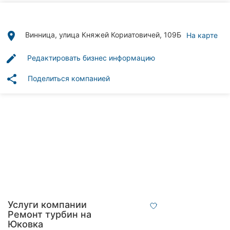
Автошколы
Рестораны
place
Винница, улица Княжей Кориатовичей, 109Б
На карте
Все
edit
Редактировать бизнес информацию
рубрики
share
Поделиться компанией
Все
города:
Винница
Житомир
Тернополь
Услуги компании
Ремонт турбин на
Хмельницкий
Юковка