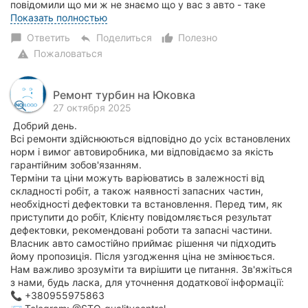
повідомили що ми ж не знаємо що у вас з авто - таке
враження що на авто 35 року пр...
Показать полностью
Ответить
Поделиться
Полезно
chat_bubble
reply
thumb_up_alt
Пожаловаться
warning
Ремонт турбин на Юковка
27 октября 2025
Добрий день.
Всі ремонти здійснюються відповідно до усіх встановлених
норм і вимог автовиробника, ми відповідаємо за якість
гарантійним зобов'язанням.
Терміни та ціни можуть варіюватись в залежності від
складності робіт, а також наявності запасних частин,
необхідності дефектовки та встановлення. Перед тим, як
приступити до робіт, Клієнту повідомляється результат
дефектовки, рекомендовані роботи та запасні частини.
Власник авто самостійно приймає рішення чи підходить
йому пропозиція. Після узгодження ціна не змінюється.
Нам важливо зрозуміти та вирішити це питання. Зв'яжіться
з нами, будь ласка, для уточнення додаткової інформації:
📞 +380955975863