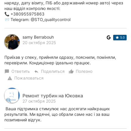
наряду, дату візиту, ПІБ або державний номер авто) через
наш відділ контролю якості:
📞 +380955975863
📨 Telegram: @STO_qualitycontrol
samy Berrabouh
5.0
20 октября 2025
Приїхав у спеку, прийняли одразу, пояснили, поміняли,
перевірили. Кондиціонер ідеально працює.
Ответить
Поделиться
Полезно
chat_bubble
reply
thumb_up_alt
Пожаловаться
warning
Ремонт турбин на Юковка
27 октября 2025
Ваша підтримка стимулює нас досягати найкращих
результатів. Ми вдячні, що обрали саме нас і за ваш
позитивний відгук.