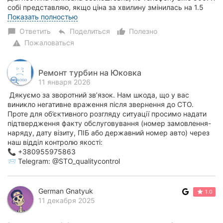
собі представляю, якщо ціна за хвилину змінилась на 1.5
тисячі, то коли буду забира...
Показать полностью
Ответить
Поделиться
Полезно
chat_bubble
reply
thumb_up_alt
Пожаловаться
warning
Ремонт турбин на Юковка
11 января 2026
Дякуємо за зворотний зв’язок. Нам шкода, що у вас
виникло негативне враження після звернення до СТО.
Проте для об’єктивного розгляду ситуації просимо надати
підтвердження факту обслуговування (номер замовлення-
наряду, дату візиту, ПІБ або державний номер авто) через
наш відділ контролю якості:
📞 +380955975863
📨 Telegram: @STO_qualitycontrol
German Gnatyuk
1.0
11 декабря 2025