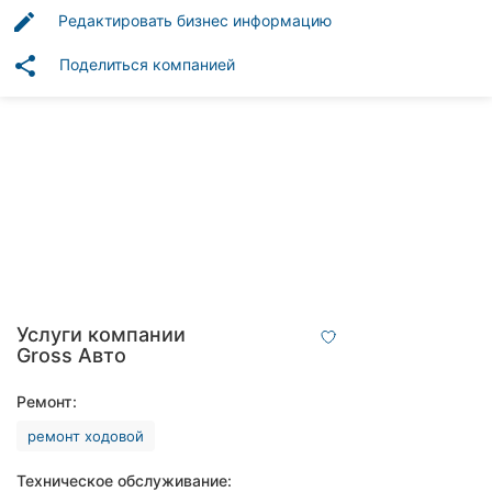
Автошколы
edit
Редактировать бизнес информацию
Рестораны
share
Поделиться компанией
Все
рубрики
Все
города:
Винница
Услуги компании
Gross Авто
Житомир
Ремонт:
Тернополь
ремонт ходовой
Хмельницкий
Техническое обслуживание: