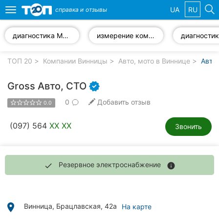
UA
RU
справка и
отзывы
Toggle
navigation
диагностика МКПП
измерение компрессии двигателя
Избранные
компании
ТОП 20
Компании Винницы
Авто, мото в Виннице
Авто
Gross Авто, СТО
0
Добавить отзыв
0.0
Популярные
рубрики:
(097) 564
XX XX
Звонить
Стоматологии
Ветеринарные
Резервное электроснабжение
done
info
клиники
Частные
клиники
place
Винница, Брацлавская, 42а
На карте