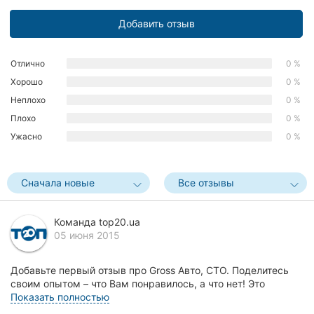
Херсон
Добавить отзыв
Полтава
Отлично
0 %
Чернигов
Хорошо
0 %
Неплохо
0 %
Черкассы
Плохо
0 %
Черновцы
Ужасно
0 %
Сумы
Сначала новые
Все отзывы
Ивано-
Франковск
Команда top20.ua
05 июня 2015
Луцк
Ужгород
Добавьте первый отзыв про Gross Авто, СТО. Поделитесь
своим опытом – что Вам понравилось, а что нет! Это
поможет другим жителям Винницы сделать прави...
Показать полностью
Карпаты