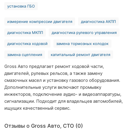
Ровно
установка ГБО
Одесса
измерение компрессии двигателя
диагностика АКПП
Кропивницкий
диагностика МКПП
диагностика рулевого управления
Киев
диагностика ходовой
замена тормозных колодок
замена сцепления
капитальный ремонт двигателя
Харьков
Gross Авто предлагает ремонт ходовой части,
Запорожье
двигателей, рулевых рельсов, а также замену
смазочных масел и установку газового оборудования.
Днепр
Дополнительные услуги включают промывку
Львов
инжекторов, подключение аудио- и видеоаппаратуры,
сигнализации. Подходит для владельцев автомобилей,
Кривой
ищущих качественный сервис.
Рог
Николаев
Отзывы о Gross Авто, СТО (0)