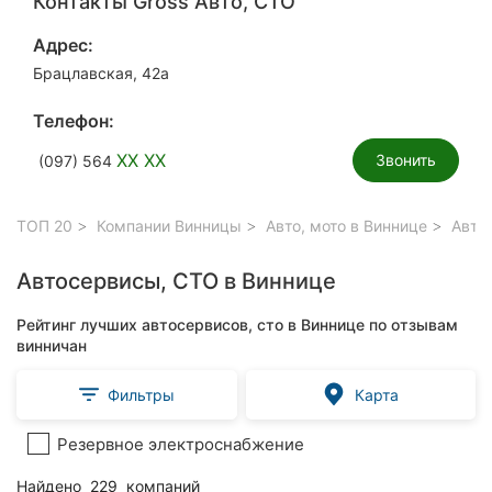
Контакты Gross Авто, СТО
Адрес:
Брацлавская, 42а
Телефон:
XX XX
Звонить
(097) 564
ТОП 20
Компании Винницы
Авто, мото в Виннице
Автос
Автосервисы, СТО в Виннице
Рейтинг лучших автосервисов, сто в Виннице по отзывам
винничан
Фильтры
Карта
Резервное электроснабжение
Найдено
229
компаний