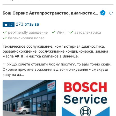
Бош Сервис Автопространство, диагностика и ремонт автомобилей
273 отзыва
4.7
done
done
done
pet-friendly заведение
Wi-Fi
автоэлектрика
done
балансировка колес
Техническое обслуживание, компьютерная диагностика,
развал-схождение, обслуживание кондиционеров, замена
масла АКПП и чистка клапанов в Виннице.
Якщо хочете отримати якісну послугу, то вам точно сюди.
Окреме приємне враження від зони очікування - смакуєш
каву на за...