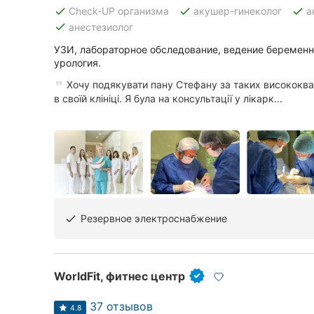
Харьков
done
done
done
Check‑UP организма
акушер-гинеколог
а
done
анестезиолог
Запорожье
УЗИ, лабораторное обследование, ведение беременн
урология.
Днепр
Хочу подякувати пану Стефану за таких висококвал
Львов
в своїй клініці. Я була на консультації у лікарк...
Кривой Рог
Николаев
Херсон
Полтава
Резервное электроснабжение
done
Чернигов
Черкассы
WorldFit, фитнес центр
Черновцы
37 отзывов
4.8