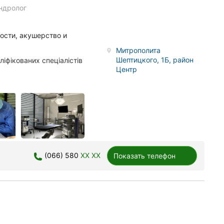
ндролог
ости, акушерство и
Митрополита
Шептицкого, 1Б, район
іфікованих спеціалістів
Центр
(066) 580
XX XX
Показать телефон