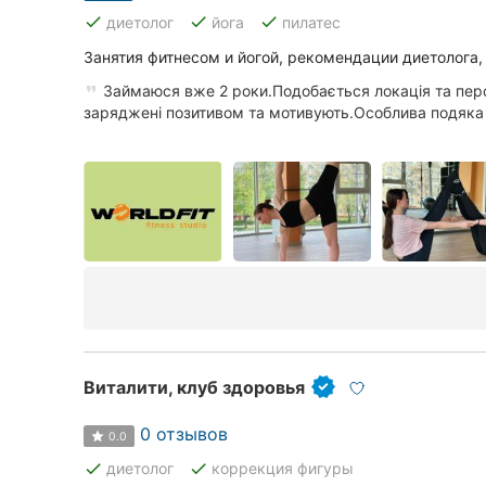
done
done
done
диетолог
йога
пилатес
Сумы
Занятия фитнесом и йогой, рекомендации диетолога,
Ивано-Франковск
Займаюся вже 2 роки.Подобається локація та пер
заряджені позитивом та мотивують.Особлива подяка Х
Луцк
Ужгород
Карпаты
Виталити, клуб здоровья
0 отзывов
0.0
done
done
диетолог
коррекция фигуры