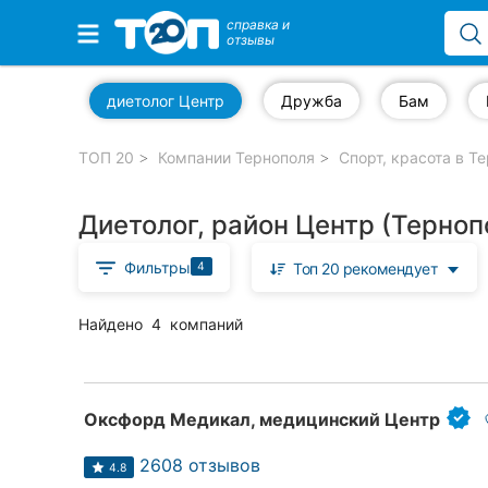
справка и
отзывы
Избранные компании
диетолог Центр
Дружба
Бам
ТОП 20
Компании Тернополя
Спорт, красота в Т
Популярные рубрики:
Диетолог, район Центр (Терноп
Автошколы
Фильтры
4
Топ 20 рекомендует
Частные клиники
Стоматологии
Найдено
4
компаний
Ветеринарные клиники
Рестораны
Оксфорд Медикал, медицинский Центр
Все рубрики
2608 отзывов
4.8