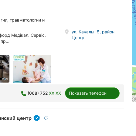
гии, травматологии и
ул. Качалы, 5, район
орд Медікал. Сервіс,
Центр
пр...
(068) 752
XX XX
Показать телефон
инский центр