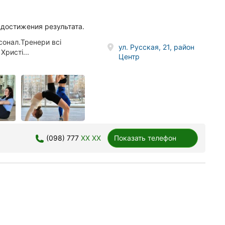
 достижения результата.
сонал.Тренери всі
ул. Русская, 21, район
ристі...
Центр
(098) 777
XX XX
Показать телефон