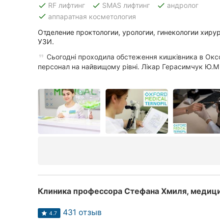
done
done
done
RF лифтинг
SMAS лифтинг
андролог
done
аппаратная косметология
Отделение проктологии, урологии, гинекологии хирур
Все города:
УЗИ.
Тернополь
Сьогодні проходила обстеження кишківника в Оксф
персонал на найвищому рівні. Лікар Герасимчук Ю.М 
Винница
Житомир
Хмельницкий
Ровно
Одесса
Кропивницкий
Клиника профессора Стефана Хмиля, медиц
Киев
431 отзыв
4.7