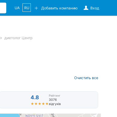
UA
RU
Добавить компанию
Вход
диетолог Центр
Очистить все
Рейтинг
4.8
3076
★★★★★
★★★★★
відгуків