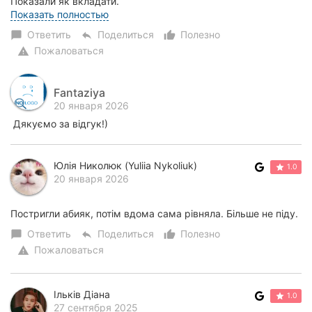
Показали як вкладати.
Ціна дуже приємна. Дуже дякую,...
Показать полностью
Ответить
Поделиться
Полезно
chat_bubble
reply
thumb_up_alt
Пожаловаться
warning
Fantaziya
20 января 2026
Дякуємо за відгук!)
Юлія Николюк (Yuliia Nykoliuk)
1.0
20 января 2026
Постригли абияк, потім вдома сама рівняла. Більше не піду.
Ответить
Поделиться
Полезно
chat_bubble
reply
thumb_up_alt
Пожаловаться
warning
Ільків Діана
1.0
27 сентября 2025