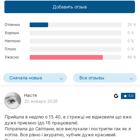
Херсон
Добавить отзыв
Полтава
Отлично
20 %
Хорошо
0 %
Чернигов
Неплохо
0 %
Черкассы
Плохо
0 %
Ужасно
80 %
Черновцы
Сумы
Сначала новые
Все отзывы
Ивано-
Франковск
Настя
5.0
20 января 2026
Луцк
Прийшла в неділю о 15.40, в стрижці не відмовили що вже
Ужгород
дуже приємно (до 16 працювали).
Потрапила до Світлани, все вислухали і постригли так як я
Карпаты
хотіла. Все рівно і акуратно, чубчик дуже красивий.