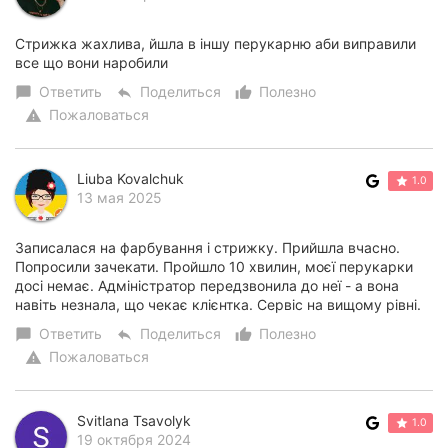
Стрижка жахлива, йшла в іншу перукарню аби виправили
все що вони наробили
Ответить
Поделиться
Полезно
chat_bubble
reply
thumb_up_alt
Пожаловаться
warning
Liuba Kovalchuk
1.0
13 мая 2025
Записалася на фарбування і стрижку. Прийшла вчасно.
Попросили зачекати. Пройшло 10 хвилин, моєї перукарки
досі немає. Адміністратор передзвонила до неї - а вона
навіть незнала, що чекає клієнтка. Сервіс на вищому рівні.
Ответить
Поделиться
Полезно
chat_bubble
reply
thumb_up_alt
Пожаловаться
warning
Svitlana Tsavolyk
1.0
19 октября 2024