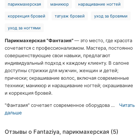
парикмахерская
маникюр
наращивание ногтей
Ровно
коррекция бровей
татуаж бровей
уход за бровями
Одесса
уход за ногтями
Кропивницкий
Парикмахерская "Фантазия"
— это место, где красота
Киев
сочетается с профессионализмом. Мастера, постоянно
совершенствующие свои навыки, предлагают
Харьков
индивидуальный подход к каждому клиенту. В салоне
доступны стрижки для мужчин, женщин и детей;
Запорожье
прически; окрашивание волос, включая современные
техники; маникюр и наращивание ногтей; окрашивание
Днепр
и коррекция бровей.
Львов
"Фантазия" сочетает современное оборудова ...
Читать
дальше
Кривой
Рог
Отзывы о Fantaziya, парикмахерская (5)
Николаев