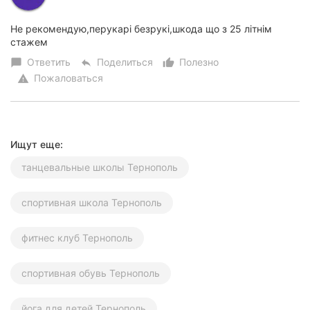
Не рекомендую,перукарі безрукі,шкода що з 25 літнім
стажем
Ответить
Поделиться
Полезно
chat_bubble
reply
thumb_up_alt
Пожаловаться
warning
Ищут еще:
танцевальные школы Тернополь
спортивная школа Тернополь
фитнес клуб Тернополь
спортивная обувь Тернополь
йога для детей Тернополь