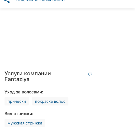
share
клиники
Рестораны
Все
рубрики
Все
Услуги компании
города:
Fantaziya
Тернополь
Уход за волосами:
прически
покраска волос
Винница
Вид стрижки:
Житомир
мужская стрижка
Хмельницкий