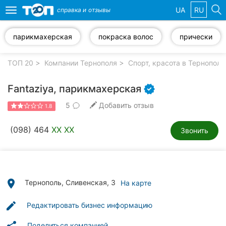
UA
RU
справка и
отзывы
Toggle
navigation
парикмахерская
покраска волос
прически
Избранные
компании
ТОП 20
Компании Тернополя
Спорт, красота в Тернополе
Fantaziya, парикмахерская
5
Добавить отзыв
1.8
Популярные
рубрики:
(098) 464
XX XX
Звонить
Автошколы
Частные
клиники
place
Тернополь, Сливенская, 3
На карте
Стоматологии
edit
Редактировать бизнес информацию
Ветеринарные
Поделиться компанией