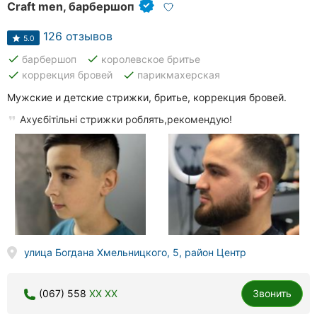
Craft men, барбершоп
126 отзывов
5.0
done
done
барбершоп
королевское бритье
done
done
коррекция бровей
парикмахерская
Мужские и детские стрижки, бритье, коррекция бровей.
Ахуєбітільні стрижки роблять,рекомендую!
улица Богдана Хмельницкого, 5, район Центр
(067) 558
XX XX
Звонить