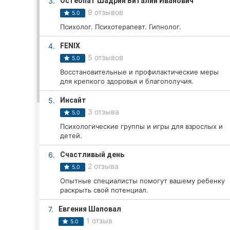
3.
Остеопат Шадрин Виталий Иванович
9 отзывов
5.0
Психолог. Психотерапевт. Гипнолог.
Все города:
4.
FENIX
Кропивницкий
5 отзывов
5.0
Восстановительные и профилактические меры
Винница
для крепкого здоровья и благополучия.
Житомир
5.
Инсайт
3 отзыва
5.0
Тернополь
Психологические группы и игры для взрослых и
детей.
Хмельницкий
6.
Счастливый день
Ровно
2 отзыва
5.0
Опытные специалисты помогут вашему ребенку
Одесса
раскрыть свой потенциал.
7.
Евгения Шаповал
Киев
1 отзыв
5.0