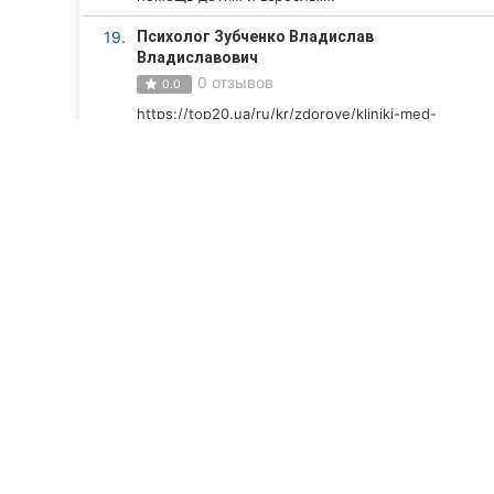
19.
Психолог Зубченко Владислав
Владиславович
0 отзывов
0.0
https://top20.ua/ru/kr/zdorove/kliniki-med-
uslugi/zubchenko-vladislav-vladislavovich-
psiholog-konsultant-psiholog-trener.html
20.
Leo Kids
0 отзывов
0.0
Развивающие занятия для детей.
Смотреть все компании
ТОП 20
Компании Кропивницкого (Кировоград)
З
Психологические центры Кроп
Рейтинг лучших клиник психологии в Кропивницком (