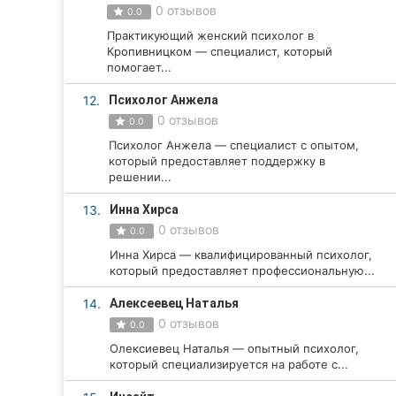
0 отзывов
0.0
Сумы
Практикующий женский психолог в
Кропивницком — специалист, который
Ивано-Франковск
помогает...
12.
Психолог Анжела
Луцк
0 отзывов
0.0
Ужгород
Психолог Анжела — специалист с опытом,
который предоставляет поддержку в
Карпаты
решении...
13.
Инна Хирса
0 отзывов
0.0
Инна Хирса — квалифицированный психолог,
который предоставляет профессиональную...
14.
Алексеевец Наталья
0 отзывов
0.0
Олексиевец Наталья — опытный психолог,
который специализируется на работе с...