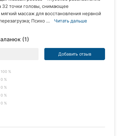
на 32 точки головы, снимающее
 мягкий массаж для восстановления нервной
ерезагрузка; Психо ...
Читать дальше
аланюк (1)
Добавить отзыв
100 %
0 %
0 %
0 %
0 %