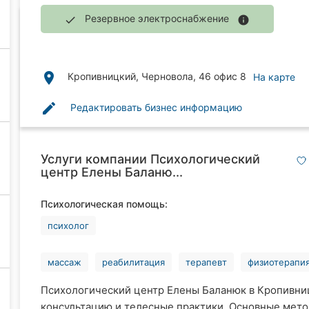
Резервное электроснабжение
done
info
place
Кропивницкий, Черновола, 46 офис 8
На карте
edit
Редактировать бизнес информацию
Услуги компании Психологический
центр Елены Баланю...
Психологическая помощь:
психолог
массаж
реабилитация
терапевт
физиотерапи
Психологический центр Елены Баланюк в Кропивн
консультацию и телесные практики. Основные мето