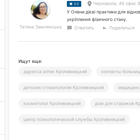
Черновола, 46 офис 
5.0
У Олени дієві практики для віднов
укріплення фізичного стану.
Тетяна Землянська
Ответить
Поделиться
chat_bubble
reply
Ищут еще:
адресса аптек Кропивницкий
контакты больни
детская стоматология Кропивницкий
медицинс
косметолог Кропивницкий
дом для стариков К
центр психологической службы Кропивницкий