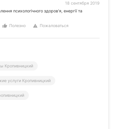
8
18 сентября 2019
лення психологічного здоров'я, енергії та
Полезно
Пожаловаться
thumb_up_alt
warning
цы Кропивницкий
кие услуги Кропивницкий
ропивницкий