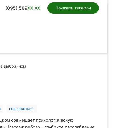
(095) 589
XX XX
Показать телефон
в выбранном
я
сексопатолог
ицком совмещает психологическую
ды: Массаж ребозо – глубокое расслабление