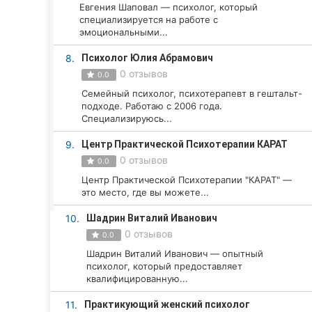
Харьков
Евгения Шаповал — психолог, который
специализируется на работе с
Запорожье
эмоциональными...
8.
Психолог Юлия Абрамович
Днепр
0 отзывов
0.0
Львов
Семейный психолог, психотерапевт в гештальт-
подходе. Работаю с 2006 года.
Специализируюсь...
Кривой Рог
9.
Центр Практической Психотерапии КАРАТ
Николаев
0 отзывов
0.0
Центр Практической Психотерапии "КАРАТ" —
Херсон
это место, где вы можете...
Полтава
10.
Шадрин Виталий Иванович
0 отзывов
0.0
Чернигов
Шадрин Виталий Иванович — опытный
психолог, который предоставляет
Черкассы
квалифицированную...
Черновцы
11.
Практикующий женский психолог