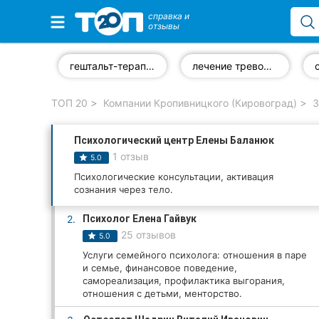
справка и
отзывы
Избранные компании
гештальт-терапия
лечение тревожных расстройств
ТОП 20
Компании Кропивницкого (Кировоград)
З
Популярные рубрики:
Психологический центр Елены Баланюк
Стоматологии
1 отзыв
5.0
Частные клиники
Психологические консультации, активация
сознания через тело.
Ветеринарные клиники
2.
Психолог Елена Гайвук
25 отзывов
5.0
Автошколы
Услуги семейного психолога: отношения в паре
и семье, финансовое поведение,
Рестораны
самореализация, профилактика выгорания,
отношения с детьми, менторство.
Все рубрики