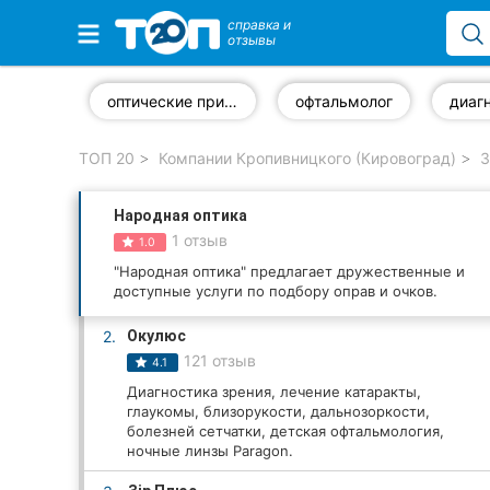
справка и
отзывы
Избранные компании
оптические приборы
офтальмолог
ТОП 20
Компании Кропивницкого (Кировоград)
З
Популярные рубрики:
Народная оптика
Стоматологии
1 отзыв
1.0
Частные клиники
"Народная оптика" предлагает дружественные и
доступные услуги по подбору оправ и очков.
Ветеринарные клиники
2.
Окулюс
121 отзыв
4.1
Автошколы
Диагностика зрения, лечение катаракты,
глаукомы, близорукости, дальнозоркости,
Рестораны
болезней сетчатки, детская офтальмология,
ночные линзы Paragon.
Все рубрики