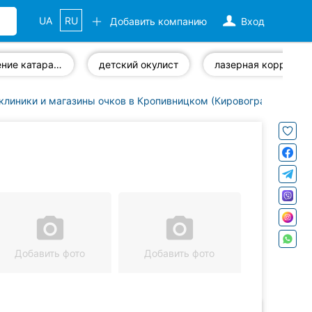
UA
RU
Добавить компанию
Вход
лечение катаракты
детский окулист
лазерная коррекция зрения
клиники и магазины очков в Кропивницком (Кировоград)
Наро
camera_alt
camera_alt
Добавить фото
Добавить фото