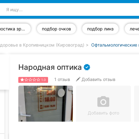
диагностика зрения
подбор очков
подбор линз
доровье в Кропивницком (Кировоград)
Офтальмологические 
Народная оптика
1
отзыв
Добавить отзыв
1.0
camera_alt
Добавить фото