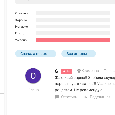
Отлично
Хорошо
Неплохо
Плохо
Ужасно
Сначала новые
Все отзывы
Космонавта Попов
1.0
Жахливий сервіс!! Зробили окуля
переплачувати за нові!! Уважно 
Олена
рецептом. Не рекомендую!!
Ответить
Поделиться
chat_bubble
reply