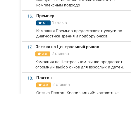
комплексным подходо
16.
Премьер
1 отзыв
5.0
Компания Премьер предоставляет услуги по
диагностике зрения и подбору очков.
17.
Оптика на Центральный рынок
2 отзыва
3.0
Компания на Центральном рынке предлагает
огромный выбор очков для взрослых и детей.
18.
Платон
2 отзыва
3.0
Оптика Платон, Кропивницкий: контактные
линзы, солнцезащитные очки, оправы,
консультация, ремонт очков.
19.
Мобильная оптика
0 отзывов
0.0
подбор очков, офтальмолог, диагностика