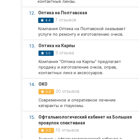
контактные линзы.
Сумы
12.
Оптика на Полтавская
7 отзывов
4.4
Ивано-Франковск
Компания Оптика на Полтавской оказывает
услуги по ремонту и изготовлению очков.
Луцк
13.
Оптика на Карпы
Ужгород
3 отзыва
5.0
Компания "Оптика на Карпы" предлагает
Карпаты
продажу и изготовление очков, оправ,
контактных линз и аксессуаров.
14.
ОКО
20 отзывов
3.4
Современное и оперативное лечение
катаракты и глаукомы.
15.
Офтальмологический кабинет на Большая
провулок спективная
10 отзывов
3.3
Ацинус – офтальмологический кабинет с