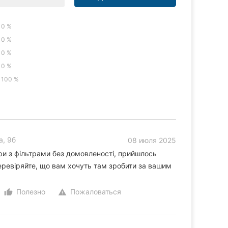
0 %
0 %
0 %
0 %
100 %
а, 9б
08 июля 2025
ри з фільтрами без домовленості, прийшлось
перевіряйте, що вам хочуть там зробити за вашим
Полезно
Пожаловаться
thumb_up_alt
warning