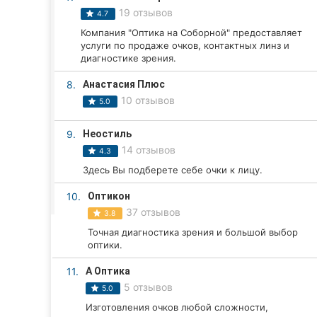
Харьков
19 отзывов
4.7
Запорожье
Компания "Оптика на Соборной" предоставляет
услуги по продаже очков, контактных линз и
диагностике зрения.
Днепр
8.
Анастасия Плюс
Львов
10 отзывов
5.0
Кривой Рог
9.
Неостиль
14 отзывов
4.3
Николаев
Здесь Вы подберете себе очки к лицу.
Херсон
10.
Оптикон
37 отзывов
3.8
Полтава
Точная диагностика зрения и большой выбор
оптики.
Чернигов
11.
А Оптика
Черкассы
5 отзывов
5.0
Черновцы
Изготовления очков любой сложности,