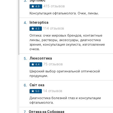
3.
Зір Плюс
415 отзывов
4.9
Консультация офтальмолога. Очки, линзы.
Все города:
4.
Interoptica
Кропивницкий
114 отзывов
4.5
Оптика: очки мировых брендов, контактные
Винница
линзы, растворы, аксессуары, диагностика
зрения, консультация окулиста, изготовление
Житомир
очков.
5.
Люксоптика
Тернополь
75 отзывов
4.4
Хмельницкий
Широкий выбор оригинальной оптической
продукции.
Ровно
6.
Світ ока
14 отзывов
5.0
Одесса
Диагностика болезней глаз и консультации
офтальмолога.
Киев
7.
Оптика на Соборная