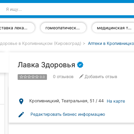
доставка лекарств
гомеопатические средства
медицинская техника
доровье в Кропивницком (Кировоград)
Аптеки в Кропивницко
Лавка Здоровья
0
отзывов
Добавить отзыв
0.0
place
Кропивницкий, Театральная, 51 / 44
На карте
edit
Редактировать бизнес информацию