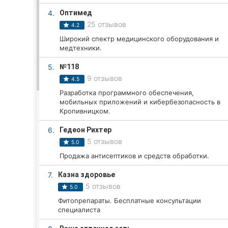
4.
Оптимед
25 отзывов
4.2
Все города:
Широкий спектр медицинского оборудования и
медтехники.
Кропивницкий
5.
№118
Винница
9 отзывов
4.5
Разработка программного обеспечения,
Житомир
мобильных приложений и кибербезопасность в
Кропивницком.
Тернополь
6.
Гедеон Рихтер
5 отзывов
Хмельницкий
5.0
Продажа антисептиков и средств обработки.
Ровно
7.
Казна здоровье
Одесса
5 отзывов
5.0
Фитопрепараты. Бесплатные консультации
Киев
специалиста