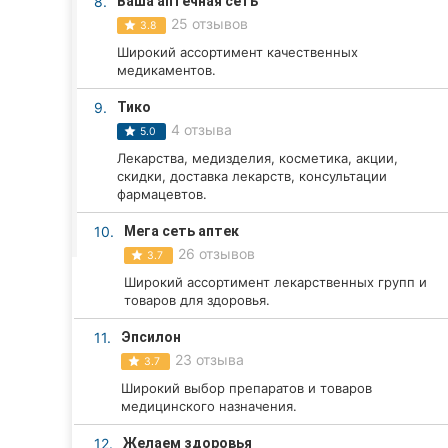
8.
Ваша аптечная сеть
Харьков
25 отзывов
3.8
Запорожье
Широкий ассортимент качественных
медикаментов.
Днепр
9.
Тико
4 отзыва
Львов
5.0
Лекарства, медизделия, косметика, акции,
Кривой Рог
скидки, доставка лекарств, консультации
фармацевтов.
Николаев
10.
Мега сеть аптек
26 отзывов
3.7
Херсон
Широкий ассортимент лекарственных групп и
товаров для здоровья.
Полтава
11.
Эпсилон
Чернигов
23 отзыва
3.7
Широкий выбор препаратов и товаров
Черкассы
медицинского назначения.
Черновцы
12.
Желаем здоровья