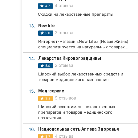
4 отзыва
4.7
Сумы
Скидки на лекарственные препараты.
Ивано-Франковск
13.
New life
2 отзыва
5.0
Луцк
Интернет-магазин «New Life» (Новая Жизнь)
специализируется на натуральных товарах...
Ужгород
14.
Лекарства Кировоградщины
Карпаты
2 отзыва
5.0
Широкий выбор лекарственных средств и
товаров медицинского назначения.
15.
Мед-сервис
9 отзывов
3.2
Широкий ассортимент лекарственных
препаратов и товаров медицинского
назначения.
16.
Национальная сеть Аптека Здоровья
4 отзыва
3.7