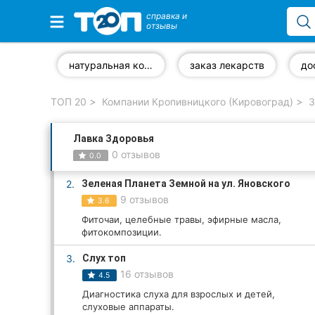
справка и
отзывы
Избранные компании
натуральная косметика
заказ лекарств
ТОП 20
Компании Кропивницкого (Кировоград)
З
Популярные рубрики:
Лавка Здоровья
Стоматологии
0 отзывов
0.0
Частные клиники
2.
Зеленая Планета Земной на ул. Яновского
9 отзывов
3.6
Ветеринарные клиники
Фиточаи, целебные травы, эфирные масла,
фитокомпозиции.
Автошколы
3.
Слух топ
Рестораны
16 отзывов
4.5
Диагностика слуха для взрослых и детей,
Все рубрики
слуховые аппараты.