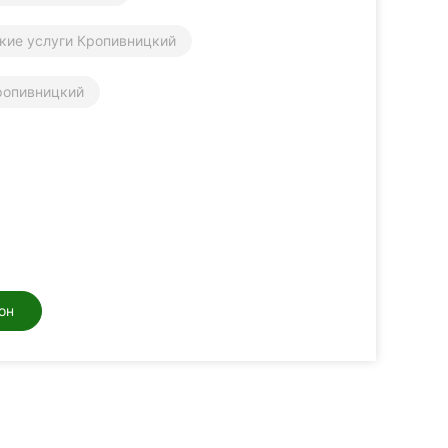
кие услуги Кропивницкий
ропивницкий
он