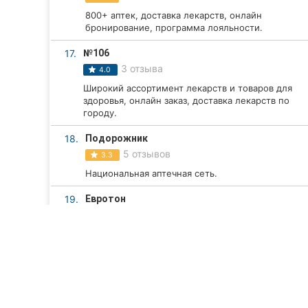
800+ аптек, доставка лекарств, онлайн
бронирование, программа лояльности.
17.
№106
3 отзыва
4.0
Широкий ассортимент лекарств и товаров для
здоровья, онлайн заказ, доставка лекарств по
городу.
18.
Подорожник
5 отзывов
3.3
Национальная аптечная сеть.
19.
Евротон
1 отзыв
5.0
Порча слуха. Подбор и настройка ha.
Компьютерная диагностика. Оборудование от
известных брендов.
20.
Кабинет Anita
1 отзыв
5.0