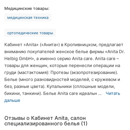
Хмельницкий
Медицинские товары:
медицинская техника
Ровно
Одесса
ортопедические товары
Киев
Кабинет «Anita» («Анита») в Кропивницком, предлагает
вниманию покупателей женское белье фирмы «Anita Dr.
Харьков
Helbig GmbH», а именно серию Anita care. Anita care –
товары для женщин, которые перенесли операции на
Запорожье
груди (мастэктомия): Протезы (экзопротезирование).
Белье (много разновидностей моделей, с кружевом и
Днепр
без, разные цвета). Купальники (сплошные модели,
бикини, танкини). Белье Anita care идеальн ...
Читать
Львов
дальше
Кривой
Рог
Отзывы о Кабинет Anita, салон
специализированного белья (1)
Николаев