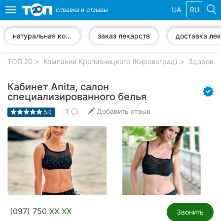
UA
RU
справка и
отзывы
Toggle
navigation
натуральная косметика
заказ лекарств
Избранные
компании
ТОП 20
Компании Кропивницкого (Кировоград)
Здоровье
Кабинет Anita, салон
специализированного белья
1
Добавить отзыв
Популярные
5.0
рубрики:
Стоматологии
Частные
клиники
Ветеринарные
клиники
(097) 750
XX XX
Звонить