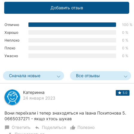
Херсон
Добавить отзыв
Полтава
Отлично
100 %
Чернигов
Хорошо
0 %
Неплохо
0 %
Черкассы
Плохо
0 %
Ужасно
0 %
Черновцы
Сумы
Сначала новые
Все отзывы
Ивано-
Франковск
Катеринна
5.0
24 января 2023
Луцк
Вони переїхали і тепер знаходяться на Івана Похитонова 5.
Ужгород
0665037271 - якщо хтось шукав
Ответить
Поделиться
Полезно
chat_bubble
reply
thumb_up_alt
Карпаты