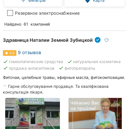
Фильтры
Карта
Резервное электроснабжение
Найдено
61
компаний
Здравница Наталии Земной Зубицкой
9 отзывов
3.6
done
done
гомеопатические средства
натуральная косметика
done
done
продажа антисептиков
фитопрепараты
Фиточаи, целебные травы, эфирные масла, фитокомпозиции.
Гарне обслуговування продавця. Та кваліфікована
консультація лікаря.