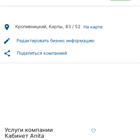
Автошколы
Рестораны
place
Кропивницкий, Карпы, 83 / 52
На карте
Все
рубрики
edit
Редактировать бизнес информацию
share
Поделиться компанией
Все
города:
Кропивницкий
Винница
Житомир
Услуги компании
Тернополь
Кабинет Anita