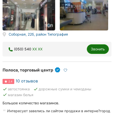
Соборная, 22б, район Типография
(050) 540
XX XX
Звонить
Полоса, торговый центр
10 отзывов
2.4
done
done
автостоянка
дорожные сумки и чемоданы
done
магазин белья
Большое количество магазинов.
Интересует завелись ли сайтом продажи в интерне?город