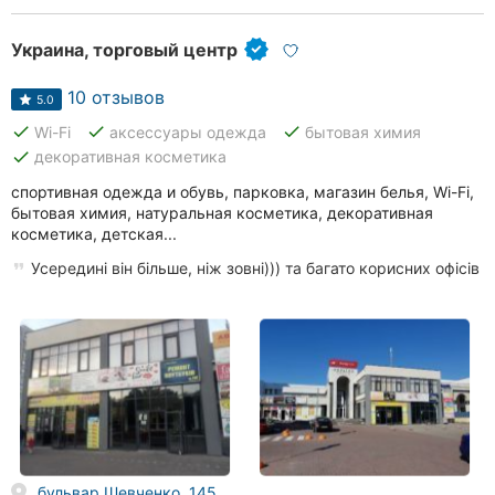
Хмельницкий
Украина, торговый центр
Ровно
10 отзывов
5.0
Одесса
done
done
done
Wi-Fi
аксессуары одежда
бытовая химия
done
декоративная косметика
Киев
спортивная одежда и обувь, парковка, магазин белья, Wi-Fi,
Харьков
бытовая химия, натуральная косметика, декоративная
косметика, детская...
Запорожье
Усередині він більше, ніж зовні))) та багато корисних офісів
Днепр
Львов
Кривой
Рог
Николаев
бульвар Шевченко, 145