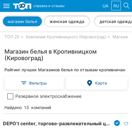
UA
RU
справка и
отзывы
Toggle
navigation
магазин белья
женская одежда
детская одежд
Избранные
компании
ТОП 20
Компании Кропивницкого (Кировоград)
Магазины
Магазин белья в Кропивницком
(Кировоград)
Популярные
Рейтинг лучших Магазинов белья по отзывам кропивничан
рубрики:
Фильтры
Карта
Стоматологии
Резервное электроснабжение
Частные
клиники
Найдено
13
компаний
Ветеринарные
клиники
DEPO’t center, торгово-развлекательный центр