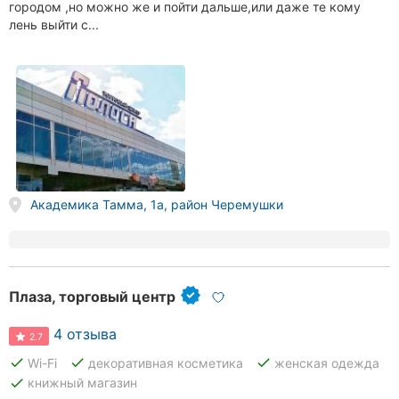
городом ,но можно же и пойти дальше,или даже те кому
лень выйти с...
Академика Тамма, 1а, район Черемушки
Плаза, торговый центр
4 отзыва
2.7
done
done
done
Wi-Fi
декоративная косметика
женская одежда
done
книжный магазин