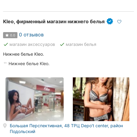
Kleo, фирменный магазин нижнего белья
0 отзывов
0.0
done
done
магазин аксессуаров
магазин белья
Нижнее белье Kleo.
Нижнее белье Kleo.
Большая Перспективная, 48 ТРЦ Depo't center, район
Подольский