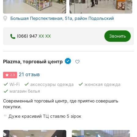
Большая Перспективная, 51а, район Подольский
(066) 947
XX XX
Звонить
Plazma, торговый центр
21 отзыв
2.3
done
done
done
Wi-Fi
аксессуары одежда
женская одежда
done
магазин белья
Современный торговый центр, где приятно совершать
покупки.
Дуже красивий ТЦ ставлю 5 зірок