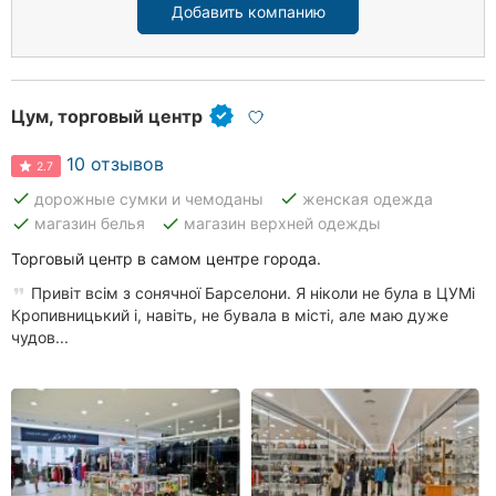
Добавить компанию
Цум, торговый центр
10 отзывов
2.7
done
done
дорожные сумки и чемоданы
женская одежда
done
done
магазин белья
магазин верхней одежды
Торговый центр в самом центре города.
Привіт всім з сонячної Барселони. Я ніколи не була в ЦУМі
Кропивницький і, навіть, не бувала в місті, але маю дуже
чудов...