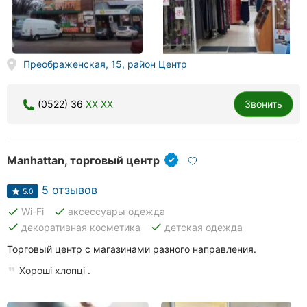
Преображенская, 15, район Центр
(0522) 36
XX XX
Звонить
Manhattan, торговый центр
5 отзывов
5.0
done
done
Wi-Fi
аксессуары одежда
done
done
декоративная косметика
детская одежда
Торговый центр с магазинами разного направления.
Хороші хлопці .