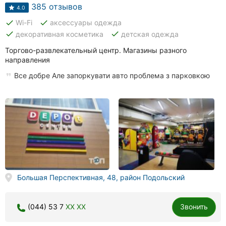
Автошколы
385 отзывов
4.0
done
done
Wi-Fi
аксессуары одежда
Рестораны
done
done
декоративная косметика
детская одежда
Все
Торгово-развлекательный центр. Магазины разного
рубрики
направления
Все добре Але запоркувати авто проблема з парковкою
Все
города:
Кропивницкий
Винница
Большая Перспективная, 48, район Подольский
Житомир
(044) 53 7
XX XX
Звонить
Тернополь