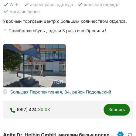
done
done
done
Wi-Fi
аксессуары одежда
женская одежда
done
магазин белья
Удобный торговый центр с большим количеством отделов.
Приобрели обувь , одели 3 раза и выбросили !
Большая Перспективная, 84, район Подольский
(097) 424
XX XX
Звонить
Anita Dr. Helbig GmbH, магазин белья после мастэктомии