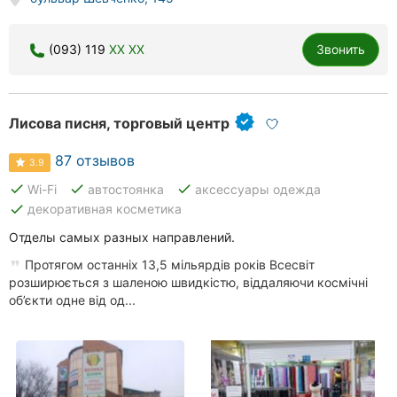
Херсон
(093) 119
XX XX
Звонить
Полтава
Чернигов
Лисова писня, торговый центр
Черкассы
87 отзывов
3.9
Черновцы
done
done
done
Wi-Fi
автостоянка
аксессуары одежда
done
декоративная косметика
Сумы
Отделы самых разных направлений.
Ивано-
Франковск
Протягом останніх 13,5 мільярдів років Всесвіт
розширюється з шаленою швидкістю, віддаляючи космічні
об’єкти одне від од...
Луцк
Ужгород
Карпаты