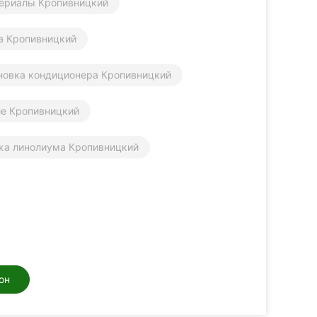
ериалы Кропивницкий
а Кропивницкий
новка кондиционера Кропивницкий
ие Кропивницкий
жа линолиума Кропивницкий
он