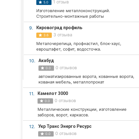
Харьков
1 отзыв
5.0
Изготовление металлоконструкций.
Запорожье
Строительно-монтажные работы
Днепр
9.
Кировоград профиль
3 отзыва
3.6
Львов
Металочерепица, профнастил, блок-хаус,
евроштафет, софит, водосточка.
Кривой Рог
10.
Акабуд
0 отзывов
Николаев
0.0
автоматизированные ворота, кованные ворота,
Херсон
кованая мебель, металлопрокат
11.
Камелот 3000
Полтава
0 отзывов
0.0
Чернигов
Металлические конструкции, изготовление
заборов, ворот, каркасов.
Черкассы
12.
Укр Транс Энерго Ресурс
0 отзывов
Черновцы
0.0