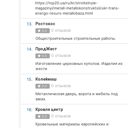
https://top20.ua/ru/kr/stroitelnyie-
Сумы
magazinyi/metall-metallokonstruktsii/ukr-trans-
energo-resurs-metallobaza.html
Ивано-Франковск
13.
Ростокос
0 отзывов
0.0
Луцк
Общестроительные строительные работы.
Ужгород
14.
ПродЖест
0 отзывов
0.0
Карпаты
Изготовление церковных куполов. Изделия из
жести
15.
Колеймаш
0 отзывов
0.0
Металлическая дверь, ворота и мебель под
заказ.
16.
Кровля центр
0 отзывов
0.0
Кровельные материалы европейских и