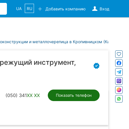
UA
RU
Добавить компанию
Вход
оконструкции и металлочерепица в Кропивницком (Кировоград
 режущий инструмент,
(050) 341
XX XX
Показать телефон