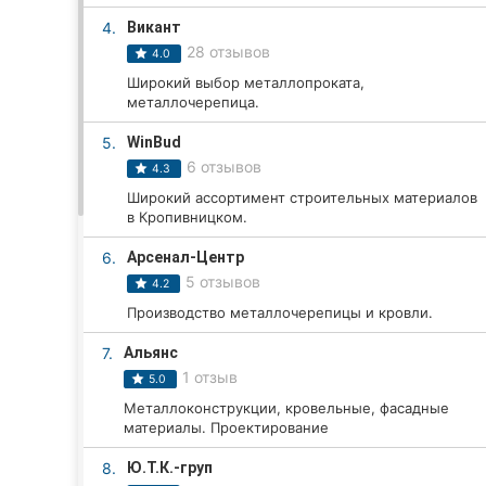
4.
Викант
28 отзывов
4.0
Все города:
Широкий выбор металлопроката,
металлочерепица.
Кропивницкий
5.
WinBud
Винница
6 отзывов
4.3
Широкий ассортимент строительных материалов
Житомир
в Кропивницком.
Тернополь
6.
Арсенал-Центр
5 отзывов
4.2
Хмельницкий
Производство металлочерепицы и кровли.
Ровно
7.
Альянс
1 отзыв
5.0
Одесса
Металлоконструкции, кровельные, фасадные
материалы. Проектирование
Киев
8.
Ю.Т.К.-груп