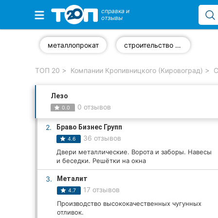
справка и
отзывы
Избранные компании
металлопрокат
строительство бассейна
ТОП 20
Компании Кропивницкого (Кировоград)
С
Популярные рубрики:
Лезо
Стоматологии
0 отзывов
0.0
Частные клиники
2.
Браво Бизнес Групп
36 отзывов
4.6
Ветеринарные клиники
Двери металлические. Ворота и заборы. Навесы
и беседки. Решётки на окна
Автошколы
3.
Металит
Рестораны
17 отзывов
4.7
Производство высококачественных чугунных
Все рубрики
отливок.