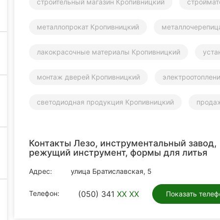
строительный магазин Кропивницкий
строймат
металлопрокат Кропивницкий
металлочерепиц
лакокрасочные материалы Кропивницкий
уста
монтаж дверей Кропивницкий
электроотоплен
светодиодная продукция Кропивницкий
прода
Контакты Лезо, инструментальный завод,
режущий инструмент, формы для литья
Адрес:
улица Братиславская, 5
Телефон:
(050) 341
XX XX
Показать телеф