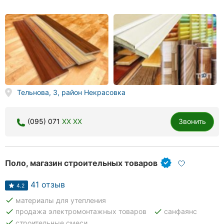
Тельнова, 3, район Некрасовка
(095) 071
XX XX
Звонить
Поло, магазин строительных товаров
41 отзыв
4.2
done
материалы для утепления
done
done
продажа электромонтажных товаров
санфаянс
done
строительные смеси