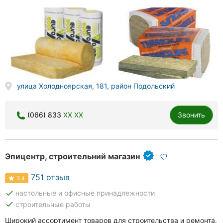
улица Холодноярская, 181, район Подольский
(066) 833
XX XX
Звонить
Эпицентр, строительний магазин
751 отзыв
3.4
done
настольные и офисные принадлежности
done
строительные работы
Широкий ассортимент товаров для строительства и ремонта.