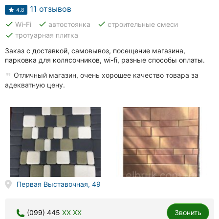
11 отзывов
4.8
done
done
done
Wi-Fi
автостоянка
строительные смеси
done
тротуарная плитка
Заказ с доставкой, самовывоз, посещение магазина,
парковка для колясочников, wi-fi, разные способы оплаты.
Отличный магазин, очень хорошее качество товара за
адекватную цену.
Первая Выставочная, 49
(099) 445
XX XX
Звонить