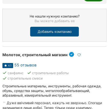
Не нашли нужную компанию?
Вы можете добавить ее
Добавить компанию
Молоток, строительный магазин
55 отзывов
4.1
done
done
санфаянс
строительные работы
done
строительные смеси
Строительные материалы, инструменты, рабочая одежда,
обувь, средства защиты, металлообрабатывающий,
абразивный, измерительный инструмент.
Дуже ввічливий персонал, кажуть не зверхньо. Спогади
залишилися лише добрі. Тепер тільки сюди ходитиму.