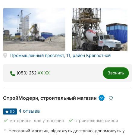
Промышленный проспект, 11, район Крепостной
(050) 252
XX XX
Звонить
СтройМодерн, строительный магазин
4 отзыва
5.0
done
done
материалы для утепления
строительные смеси
Непоганий магазин, підкажуть доступно, допоможуть у