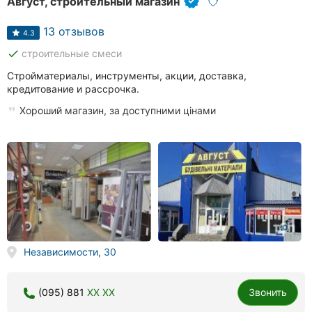
Август, строительный магазин
13 отзывов
4.3
done
строительные смеси
Стройматериалы, инструменты, акции, доставка,
кредитование и рассрочка.
Хороший магазин, за доступними цінами
Независимости, 30
(095) 881
XX XX
Звонить