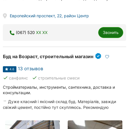
Европейский проспект, 22, район Центр
(067) 520
XX XX
Звонить
Буд на Возраст, строительный магазин
13 отзывов
4.6
done
done
санфаянс
строительные смеси
Стройматериалы, инструменты, сантехника, доставка и
консультации.
Дуже класний і якісний склад буд. Матеріалів, завжди
свіжий цемент, постійно тут скупляюсь. Рекомендую