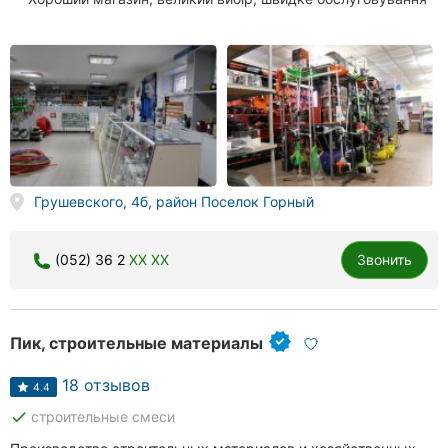
Грушевского, 4б, район Поселок Горный
(052) 36 2
XX XX
Звонить
Пик, строительные материалы
18 отзывов
4.4
done
строительные смеси