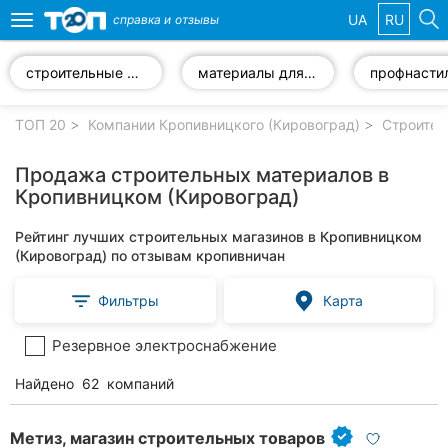
UA
RU
справка и
отзывы
Toggle
navigation
строительные смеси
материалы для утепления
профнасти
Избранные
компании
ТОП 20
Компании Кропивницкого (Кировоград)
Строител
Продажа строительных материалов в
Кропивницком (Кировоград)
Популярные
Рейтинг лучших строительных магазинов в Кропивницком
рубрики:
(Кировоград) по отзывам кропивничан
Стоматологии
Фильтры
Карта
Частные
Резервное электроснабжение
клиники
Найдено
62
компаний
Ветеринарные
клиники
Метиз, магазин строительных товаров