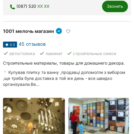
Хмельницкий
(067) 520
XX XX
Звонить
Ровно
1001 мелочь магазин
Одесса
45 отзывов
Киев
4.3
done
done
done
автостоянка
ламинат
строительные смеси
Харьков
Строительные материалы, товары для домашнего декора.
Запорожье
Купував плитку та ванну ,продавці допомогли з вибором
,ще треба була доставка в той же день - все швидко
Днепр
організували.Ве...
Львов
Кривой
Рог
Николаев