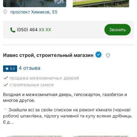
проспект Химиков, 55
(050) 464
XX XX
Звонить
Иавис строй, строительный магазин
4 отзыва
5.0
done
продажа межкомнатных дверей
done
строительные смеси
Входная и межкомнатная дверь, гипсокартон, газобетон и
многое другое.
Знайшли всі за своїм списком на ремонт кімнати (чорнові
роботи) шпаклівка, підлогу наливної та купу всяких дрібниць.
Є д...