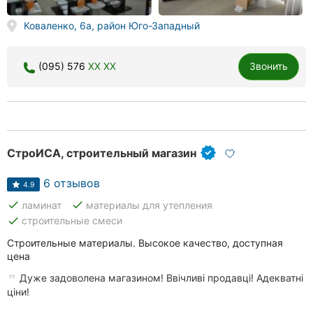
Коваленко, 6а, район Юго-Западный
(095) 576
XX XX
Звонить
СтроИСА, строительный магазин
6 отзывов
4.9
done
done
ламинат
материалы для утепления
done
строительные смеси
Строительные материалы. Высокое качество, доступная
цена
Дуже задоволена магазином! Ввічливі продавці! Адекватні
ціни!