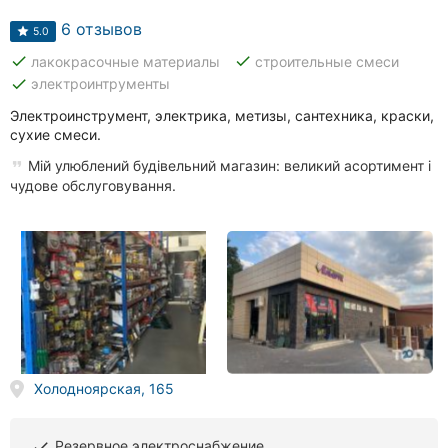
6 отзывов
5.0
done
done
лакокрасочные материалы
строительные смеси
done
электроинтрументы
Электроинструмент, электрика, метизы, сантехника, краски,
сухие смеси.
Мій улюблений будівельний магазин: великий асортимент і
чудове обслуговування.
Холодноярская, 165
Резервное электроснабжение
done