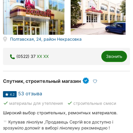
Полтавская, 24, район Некрасовка
(0522) 37
XX XX
Звонить
Спутник, строительный магазин
53 отзыва
4.2
done
done
материалы для утепления
строительные смеси
Широкий выбор строительных, ремонтных материалов.
Купував ліноліум ,Продавець Сергій все доступно і
зрозуміло допоміг в виборі лінолеуму рекомендую !