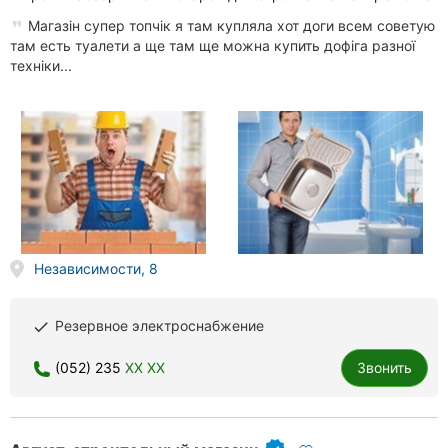
Магазін супер топчік я там купляла хот доги всем советую
там есть туалети а ще там ще можна купить дофіга разної
техніки...
Независимости, 8
Резервное электроснабжение
done
(052) 235
XX XX
Звонить