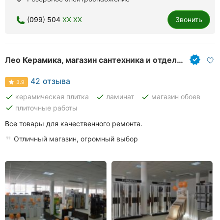
(099) 504
XX XX
Звонить
Лео Керамика, магазин сантехника и отделочных материалов
42 отзыва
3.9
done
done
done
керамическая плитка
ламинат
магазин обоев
done
плиточные работы
Все товары для качественного ремонта.
Отличный магазин, огромный выбор