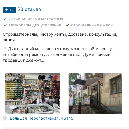
Автошколы
23 отзыва
4.8
Рестораны
done
лакокрасочные материалы
done
done
материалы для утепления
строительные смеси
Все
рубрики
Стройматериалы, инструменты, доставка, консультации,
акции.
Дуже гарний магазин, в якому можна знайти все що
потрібно для ремонту, лагодження і т.д. Дуже приємні
продавці, підкажут...
Все
города:
Кропивницкий
Винница
Житомир
Большая Перспективная, 46145
Тернополь