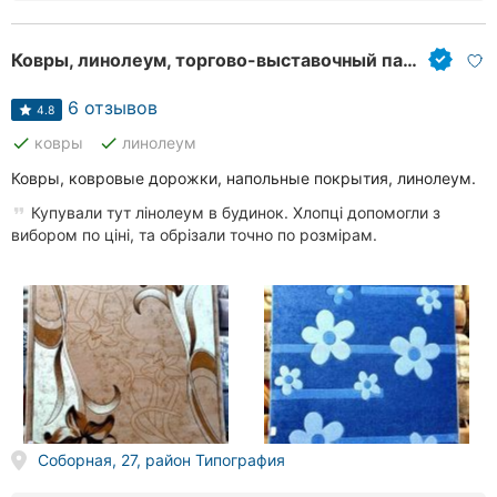
Ковры, линолеум, торгово-выставочный павильон
6 отзывов
4.8
done
done
ковры
линолеум
Ковры, ковровые дорожки, напольные покрытия, линолеум.
Купували тут лінолеум в будинок. Хлопці допомогли з
вибором по ціні, та обрізали точно по розмірам.
Соборная, 27, район Типография