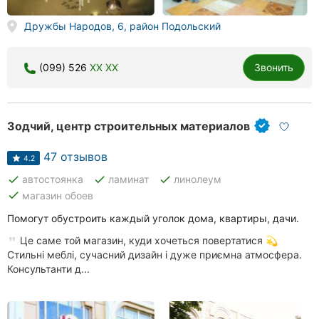
Херсон
Дружбы Народов, 6, район Подольский
Полтава
(099) 526
XX XX
Звонить
Чернигов
Черкассы
Зодчий, центр строительных материалов
Черновцы
47 отзывов
4.2
Сумы
done
done
done
автостоянка
ламинат
линолеум
done
магазин обоев
Ивано-
Франковск
Помогут обустроить каждый уголок дома, квартиры, дачи.
Це саме той магазин, куди хочеться повертатися 💫
Луцк
Стильні меблі, сучасний дизайн і дуже приємна атмосфера.
Консультанти д...
Ужгород