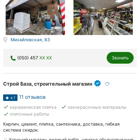
Михайловская, 83
(050) 457
XX XX
Звонить
Строй База, строительный магазин
11 отзывов
4.7
done
done
керамическая плитка
лакокрасочные материалы
done
плиточные работы
Кирпич, цемент, плитка, сантехника, доставка, гибкая
система скидок.
Хороший магазин, великий вибір, швидке обслуговування