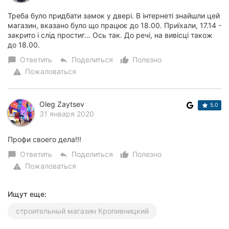
Треба було придбати замок у двері. В інтернеті знайшли цей
магазин, вказано було що працює до 18.00. Приїхали, 17.14 -
закрито і слід простиг... Ось так. До речі, на вивісці також
до 18.00.
Ответить
Поделиться
Полезно
chat_bubble
reply
thumb_up_alt
Пожаловаться
warning
Oleg Zaytsev
5.0
31 января 2020
Профи своего дела!!!
Ответить
Поделиться
Полезно
chat_bubble
reply
thumb_up_alt
Пожаловаться
warning
Ищут еще:
строительный магазин Кропивницкий