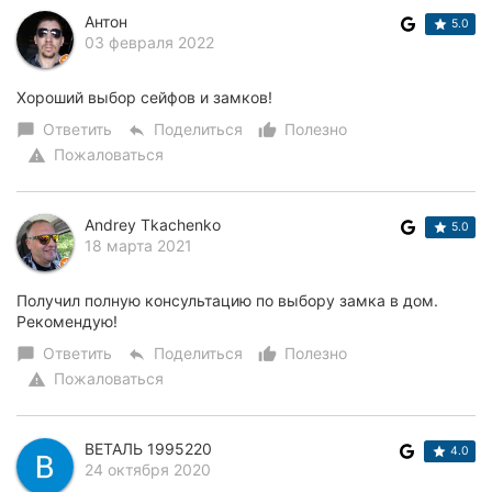
Антон
5.0
03 февраля 2022
Хороший выбор сейфов и замков!
Ответить
Поделиться
Полезно
chat_bubble
reply
thumb_up_alt
Пожаловаться
warning
Andrey Tkachenko
5.0
18 марта 2021
Получил полную консультацию по выбору замка в дом.
Рекомендую!
Ответить
Поделиться
Полезно
chat_bubble
reply
thumb_up_alt
Пожаловаться
warning
ВЕТАЛЬ 1995220
4.0
24 октября 2020