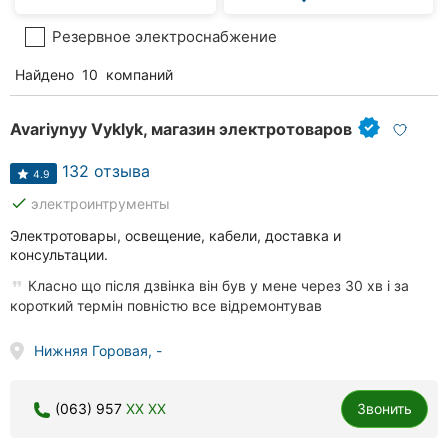
Резервное электроснабжение
Найдено
10
компаний
Avariynyy Vyklyk, магазин электротоваров
132 отзыва
4.9
done
электроинтрументы
Электротовары, освещение, кабели, доставка и
консультации.
Класно що після дзвінка він був у мене через 30 хв і за
короткий термін повністю все відремонтував
Нижняя Горовая, -
(063) 957
XX XX
Звонить