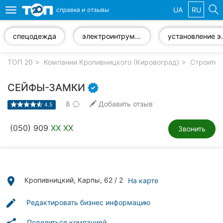
UA
RU
справка и
отзывы
Toggle
navigation
спецодежда
электроинтрументы
установле
Избранные
компании
ТОП 20
Компании Кропивницкого (Кировоград)
Строител
СЕЙФЫ-ЗАМКИ
8
Добавить отзыв
4.5
Популярные
рубрики:
(050) 909
XX XX
Звонить
Стоматологии
Частные
клиники
place
Кропивницкий, Карпы, 62 / 2
На карте
Ветеринарные
edit
Редактировать бизнес информацию
клиники
Поделиться компанией