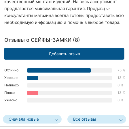
качественный монтаж изделий. На весь ассортимент
Хмельницкий
предлагается максимальная гарантия. Продавцы-
консультанты магазина всегда готовы предоставить всю
Ровно
необходимую информацию и помочь в выборе товара.
Одесса
Отзывы о СЕЙФЫ-ЗАМКИ (8)
Киев
Добавить отзыв
Харьков
Запорожье
Отлично
75 %
Хорошо
13 %
Днепр
Неплохо
0 %
Львов
Плохо
13 %
Ужасно
0 %
Кривой
Рог
Сначала новые
Все отзывы
Николаев