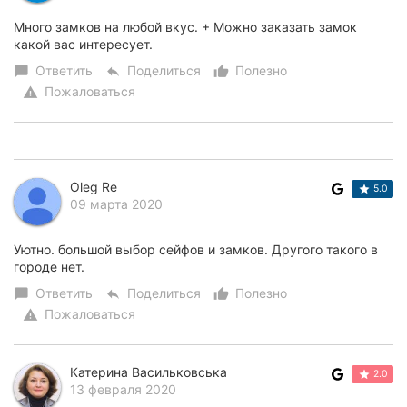
Много замков на любой вкус. + Можно заказать замок
какой вас интересует.
Ответить
Поделиться
Полезно
chat_bubble
reply
thumb_up_alt
Пожаловаться
warning
Oleg Re
5.0
09 марта 2020
Уютно. большой выбор сейфов и замков. Другого такого в
городе нет.
Ответить
Поделиться
Полезно
chat_bubble
reply
thumb_up_alt
Пожаловаться
warning
Катерина Васильковська
2.0
13 февраля 2020