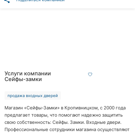
share
Автошколы
Рестораны
Все
рубрики
Все
Услуги компании
города:
Сейфы-замки
Кропивницкий
продажа входных дверей
Винница
Магазин «Сейфы-Замки» в Кропивницком, с 2000 года
предлагает товары, что помогают надежно защитить
Житомир
свою собственность: Сейфы. Замки. Входные двери.
Тернополь
Профессиональные сотрудники магазина осуществляют