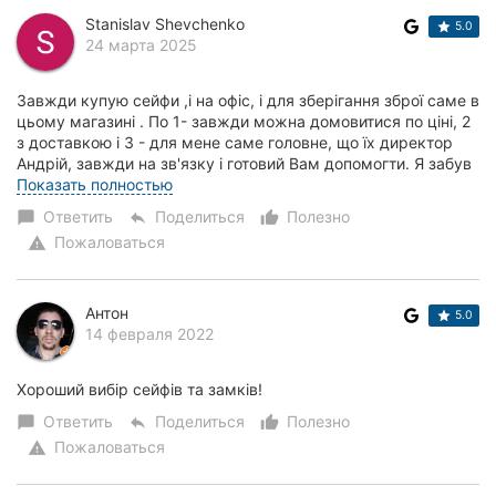
Херсон
Stanislav Shevchenko
5.0
24 марта 2025
Полтава
Завжди купую сейфи ,і на офіс, і для зберігання зброї саме в
Чернигов
цьому магазині . По 1- завжди можна домовитися по ціні, 2
з доставкою і 3 - для мене саме головне, що їх директор
Андрій, завжди на зв'язку і готовий Вам допомогти. Я забув
Черкассы
вчасно поміняти...
Показать полностью
Черновцы
Ответить
Поделиться
Полезно
chat_bubble
reply
thumb_up_alt
Пожаловаться
warning
Сумы
Ивано-
Антон
5.0
Франковск
14 февраля 2022
Луцк
Хороший вибір сейфів та замків!
Ответить
Поделиться
Полезно
chat_bubble
reply
thumb_up_alt
Ужгород
Пожаловаться
warning
Карпаты