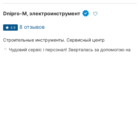
Dnipro-M, электроинструмент
8 отзывов
4.9
Строительные инструменты. Сервисный центр
Чудовий сервіс і персонал! Зверталась за допомогою на
вул.Вокзальна, не могла розібратися з замовленням через
інтернет,...
Верхняя Пермская улица, 74, район Центр
(067) 414
XX XX
Звонить