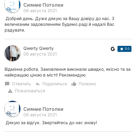
Сияние Потолки
06 августа 2021
Добрий день. Дуже дякую за Вашу довіру до нас. З
величезним задоволенням будемо раді й надалі Вас
радувати.
Qwerty Qwerty
5.0
06 августа 2021
Відмінна робота. Замовлення виконали швидко, якісно та за
найкращою ціною в місті! Рекомендую
Ответить
Поделиться
Полезно
chat_bubble
reply
thumb_up_alt
Пожаловаться
warning
Сияние Потолки
06 августа 2021
Дякую за відгук. Звертайтесь до нас знову!