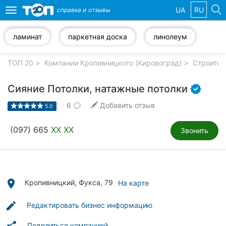
UA
RU
справка и
отзывы
Toggle
navigation
ламинат
паркетная доска
линолеум
Избранные
компании
ТОП 20
Компании Кропивницкого (Кировоград)
Строител
Сияние Потолки, натажные потолки
6
Добавить отзыв
5.0
Популярные
рубрики:
(097) 665
XX XX
Звонить
Стоматологии
Частные
клиники
place
Кропивницкий, Фукса, 79
На карте
Ветеринарные
edit
Редактировать бизнес информацию
клиники
Поделиться компанией