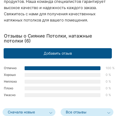
продуктов. Наша команда специалистов гарантирует
Хмельницкий
высокое качество и надежность каждого заказа.
Свяжитесь с нами для получения качественных
Ровно
натяжных потолков для вашего помещения.
Одесса
Отзывы о Сияние Потолки, натажные
Киев
потолки (6)
Харьков
Добавить отзыв
Запорожье
Отлично
100 %
Днепр
Хорошо
0 %
Неплохо
0 %
Львов
Плохо
0 %
Кривой
Ужасно
0 %
Рог
Николаев
Сначала новые
Все отзывы