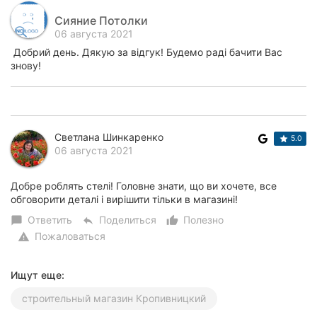
Сияние Потолки
06 августа 2021
Добрий день. Дякую за відгук! Будемо раді бачити Вас
знову!
Светлана Шинкаренко
5.0
06 августа 2021
Добре роблять стелі! Головне знати, що ви хочете, все
обговорити деталі і вирішити тільки в магазині!
Ответить
Поделиться
Полезно
chat_bubble
reply
thumb_up_alt
Пожаловаться
warning
Ищут еще:
строительный магазин Кропивницкий