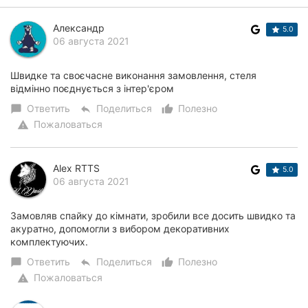
Херсон
Александр
5.0
06 августа 2021
Полтава
Чернигов
Швидке та своєчасне виконання замовлення, стеля
відмінно поєднується з інтер'єром
Черкассы
Ответить
Поделиться
Полезно
chat_bubble
reply
thumb_up_alt
Пожаловаться
warning
Черновцы
Сумы
Alex RTTS
5.0
06 августа 2021
Ивано-
Франковск
Замовляв спайку до кімнати, зробили все досить швидко та
акуратно, допомогли з вибором декоративних
Луцк
комплектуючих.
Ответить
Поделиться
Полезно
chat_bubble
reply
thumb_up_alt
Ужгород
Пожаловаться
warning
Карпаты