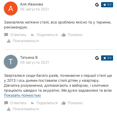
Аля Иванова
5.0
06 августа 2021
Замовляла натяжні стелі, все зроблено якісно та у терміни,
рекомендую.
Ответить
Поделиться
Полезно
chat_bubble
reply
thumb_up_alt
Пожаловаться
warning
Татьяна В
5.0
06 августа 2021
Зверталися сюди багато разів, починаючи з першої стелі ще
у 2013 і ось днями поставили стелі дітям у квартиру.
Дівчатка розумнички, допомагають з вибором, і хлопчики
працюють швидко та акуратно. Ми дуже задоволені та всім
радимо! Діти ще лінолеум та...
Показать полностью
Ответить
Поделиться
Полезно
chat_bubble
reply
thumb_up_alt
Пожаловаться
warning