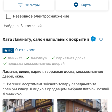
Фильтры
Карта
Резервное электроснабжение
Найдено
3
компаний
Хата Ламінату, салон напольных покрытий
9 отзывов
5.0
done
done
done
ламинат
линолеум
паркетная доска
done
продажа межкомнатных дверей
Ламинат, винил, паркет, террасная доска, межкомнатные
двери, окна.
Великий асортимент якісного товару середнього та
преміум класу. Швидко з продавцем вибрали потрібні позиції
зі знижкою,...