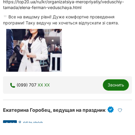
https://top20.ua/ru/kr/organizatsiya-meropriyatiy/veduschiy-
tamada/elena-ferman-veduschaya.html
Все на вищому рівні! Дуже комфортне проведення
програми! Таку ведучу не хочеться відпускати зі свята.
(099) 707
XX XX
Звонить
Екатерина Горобец, ведущая на праздник
8 отзывов
5.0
done
музыкальное сопровождение