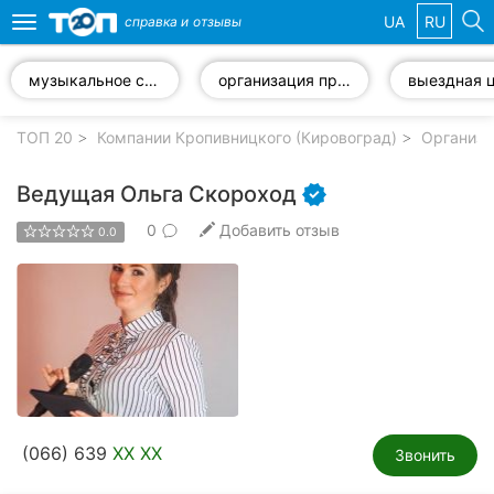
UA
RU
справка и
отзывы
Toggle
navigation
музыкальное сопровождение
организация праздника "под ключ"
Избранные
компании
ТОП 20
Компании Кропивницкого (Кировоград)
Организа
Ведущая Ольга Скороход
0
Добавить отзыв
0.0
Популярные
рубрики:
Стоматологии
Частные
клиники
Ветеринарные
(066) 639
XX XX
клиники
Звонить