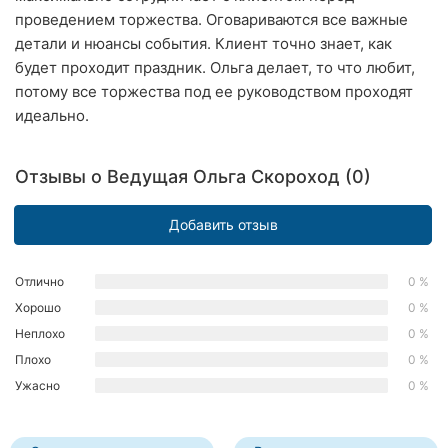
проведением торжества. Оговариваются все важные
Хмельницкий
детали и нюансы события. Клиент точно знает, как
Ровно
будет проходит праздник. Ольга делает, то что любит,
потому все торжества под ее руководством проходят
Одесса
идеально.
Киев
Отзывы о Ведущая Ольга Скороход (0)
Харьков
Добавить отзыв
Запорожье
Днепр
Отлично
0 %
Хорошо
0 %
Львов
Неплохо
0 %
Плохо
0 %
Кривой
Рог
Ужасно
0 %
Николаев