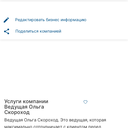
Автошколы
Рестораны
edit
Редактировать бизнес информацию
Все
share
Поделиться компанией
рубрики
Все
города:
Кропивницкий
Винница
Услуги компании
Ведущая Ольга
Житомир
Скороход
Ведущая Ольга Скороход. Это ведущая, которая
Тернополь
максимально сотрудничает с клиентом перед