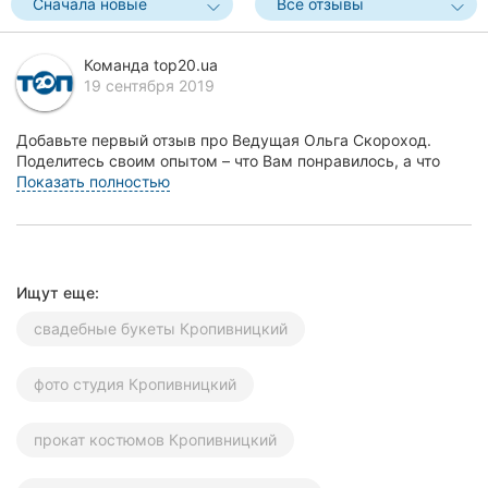
Сначала новые
Все отзывы
Херсон
Команда top20.ua
Полтава
19 сентября 2019
Чернигов
Добавьте первый отзыв про Ведущая Ольга Скороход.
Поделитесь своим опытом – что Вам понравилось, а что
Черкассы
нет! Это поможет другим жителям Кропивницкого...
Показать полностью
Черновцы
Сумы
Ищут еще:
Ивано-
Франковск
свадебные букеты Кропивницкий
Луцк
фото студия Кропивницкий
Ужгород
прокат костюмов Кропивницкий
Карпаты