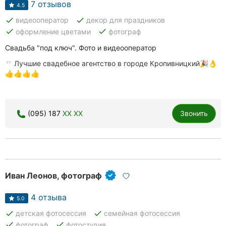
7 отзывов
4.5
done
done
видеооператор
декор для праздников
done
done
оформление цветами
фотограф
Свадьба "под ключ". Фото и видеооператор
Лучшие свадебное агентство в городе Кропивницкий🎉👌
👍👍👍👍
(095) 187
XX XX
Звонить
Иван Леонов, фотограф
4 отзыва
5.0
done
done
детская фотосессия
семейная фотосессия
done
done
фотограф
фотостудия