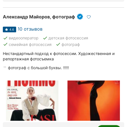
Александр Майоров, фотограф
10 отзывов
4.6
done
done
видеооператор
детская фотосессия
done
done
семейная фотосессия
фотограф
Нестандартный подход к фотосессии. Художественная и
репортажная фотосъемка
фотограф с большой буквы. !!!!!