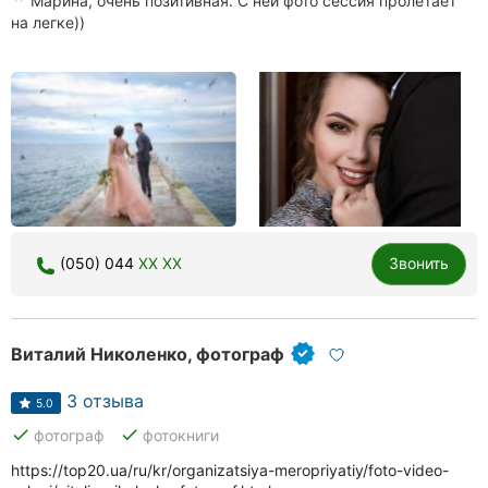
Марина, очень позитивная. С ней фото сессия пролетает
на легке))
(050) 044
XX XX
Звонить
Виталий Николенко, фотограф
3 отзыва
5.0
done
done
фотограф
фотокниги
https://top20.ua/ru/kr/organizatsiya-meropriyatiy/foto-video-