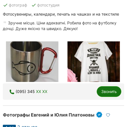
done
done
фотограф
фотостудия
Фотосувениры, календари, печать на чашках и на текстиле
Зручне місце. Ціни адекватні. Робила фото на футболку
дочці. Дуже якісно та швидко. Дякую!
(095) 345
XX XX
Звонить
Фотографы Евгений и Юлия Платоновы
2 отзыва