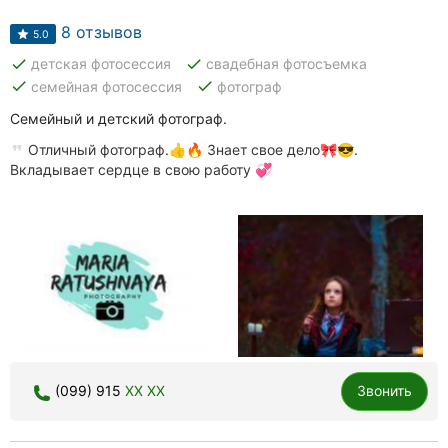
Автошколы
8 отзывов
5.0
Рестораны
done
done
детская фотосессия
свадебная фотосъемка
done
done
семейная фотосессия
фотограф
Все
рубрики
Семейный и детский фотограф.
Отличный фотограф.👍🔥 Знает свое дело🎀😎.
Вкладывает сердце в свою работу 💞
Все
города:
Кропивницкий
Винница
Житомир
(099) 915
XX XX
Звонить
Тернополь