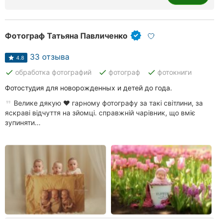
Фотограф Татьяна Павличенко
33 отзыва
4.8
done
done
done
обработка фотографий
фотограф
фотокниги
Фотостудия для новорожденных и детей до года.
Велике дякую ❤️ гарному фотографу за такі світлини, за
яскраві відчуття на зйомці. справжній чарівник, що вміє
зупиняти...