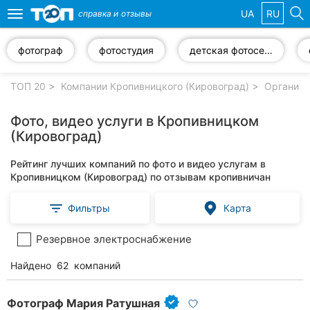
UA
RU
справка и
отзывы
Toggle
navigation
фотограф
фотостудия
детская фотосессия
Избранные
компании
ТОП 20
Компании Кропивницкого (Кировоград)
Организа
Фото, видео услуги в Кропивницком
(Кировоград)
Популярные
Рейтинг лучших компаний по фото и видео услугам в
рубрики:
Кропивницком (Кировоград) по отзывам кропивничан
Стоматологии
Фильтры
Карта
Частные
Резервное электроснабжение
клиники
Найдено
62
компаний
Ветеринарные
клиники
Фотограф Мария Ратушная