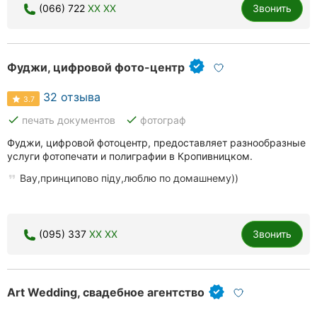
(066) 722
XX XX
Звонить
Фуджи, цифровой фото-центр
32 отзыва
3.7
done
done
печать документов
фотограф
Фуджи, цифровой фотоцентр, предоставляет разнообразные
услуги фотопечати и полиграфии в Кропивницком.
Вау,принципово піду,люблю по домашнему))
(095) 337
XX XX
Звонить
Art Wedding, свадебное агентство