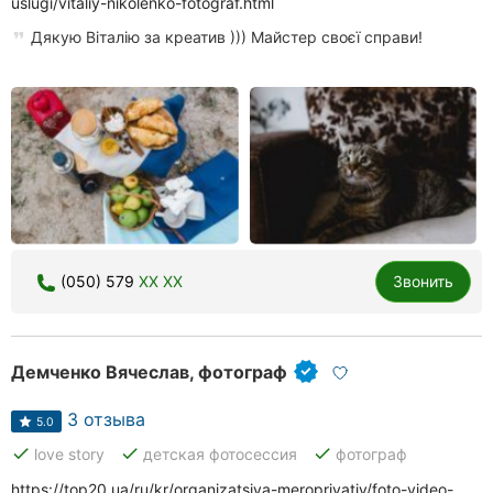
uslugi/vitaliy-nikolenko-fotograf.html
Дякую Віталію за креатив ))) Майстер своєї справи!
(050) 579
XX XX
Звонить
Демченко Вячеслав, фотограф
3 отзыва
5.0
done
done
done
love story
детская фотосессия
фотограф
https://top20.ua/ru/kr/organizatsiya-meropriyatiy/foto-video-