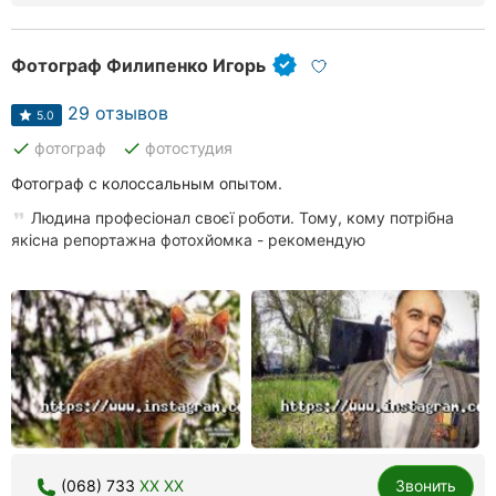
Херсон
Фотограф Филипенко Игорь
Полтава
29 отзывов
5.0
Чернигов
done
done
фотограф
фотостудия
Черкассы
Фотограф с колоссальным опытом.
Черновцы
Людина професіонал своєї роботи. Тому, кому потрібна
якісна репортажна фотохйомка - рекомендую
Сумы
Ивано-
Франковск
Луцк
Ужгород
(068) 733
XX XX
Звонить