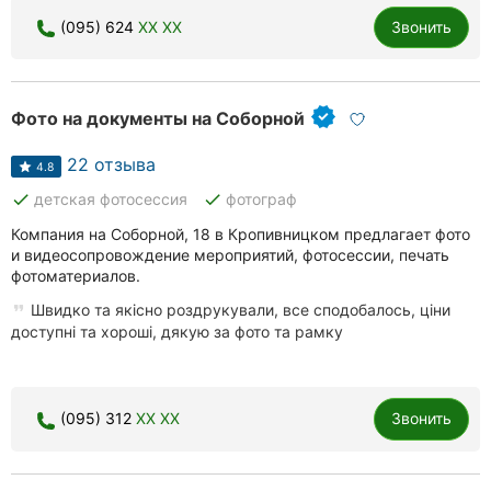
(095) 624
XX XX
Звонить
Фото на документы на Соборной
22 отзыва
4.8
done
done
детская фотосессия
фотограф
Компания на Соборной, 18 в Кропивницком предлагает фото
и видеосопровождение мероприятий, фотосессии, печать
фотоматериалов.
Швидко та якісно роздрукували, все сподобалось, ціни
доступні та хороші, дякую за фото та рамку
(095) 312
XX XX
Звонить