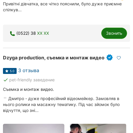
Привітні дівчатка, все чітко пояснили, було дуже приємне
спілкув...
(0522) 38
XX XX
Звонить
Dzyga production, съемка и монтаж видео
3 отзыва
5.0
done
pet-friendly заведение
Съемка и монтаж видео.
Дмитро - дуже професійний відеомейкер. Замовляв в
нього ролики на масажну тематику. Під час зйомок було
відчуття, що зні...