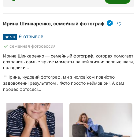
Ирина Шинкаренко, семейный фотограф
9 отзывов
5.0
done
семейная фотосессия
Ирина Шинкаренко — семейный фотограф, которая помогает
сохранить самые яркие моменты вашей жизни: первые шаги,
праздники...
Ірина, чудовий фотограф, ми з чоловіком повністю
задоволенні результатом . Фото просто неймовірні. А сам
процес фотосесі...