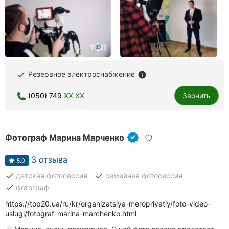
Резервное электроснабжение
done
info
(050) 749
XX XX
Звонить
Фотограф Марина Марченко
3 отзыва
5.0
done
done
детская фотосессия
семейная фотосессия
done
фотограф
https://top20.ua/ru/kr/organizatsiya-meropriyatiy/foto-video-
uslugi/fotograf-marina-marchenko.html