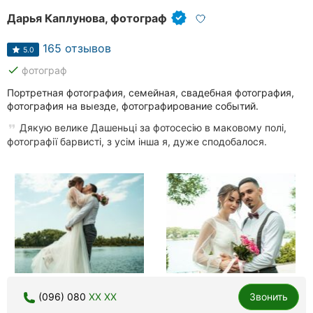
Хмельницкий
Дарья Каплунова, фотограф
Ровно
165 отзывов
5.0
done
фотограф
Одесса
Портретная фотография, семейная, свадебная фотография,
Киев
фотография на выезде, фотографирование событий.
Дякую велике Дашеньці за фотосесію в маковому полі,
Харьков
фотографії барвисті, з усім інша я, дуже сподобалося.
Запорожье
Днепр
Львов
Кривой
Рог
(096) 080
XX XX
Звонить
Николаев