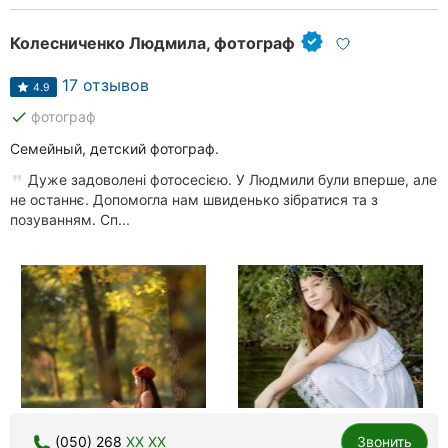
Колесниченко Людмила, фотограф
17 отзывов
4.9
done
фотограф
Семейный, детский фотограф.
Дуже задоволені фотосесією. У Людмили були вперше, але
не останнє. Допомогла нам швиденько зібратися та з
позуванням. Сп...
(050) 268
XX XX
Звонить