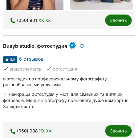
(050) 901
XX XX
Звонить
Busyb studio, фотостудия
6 отзывов
5.0
done
done
видеооператор
фотостудия
Фотостудия по профессиональному фотографату
разнообразными услугами.
Найкраща фотостудія у місті для сімейних та дитячих
фотосесій. Мені, як фотографу працювати дуже комфортно.
Завжди чисто...
(050) 088
XX XX
Звонить