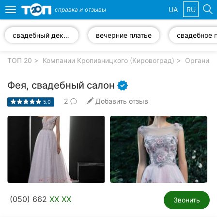
UA
RU
справка и
отзывы
Toggle
navigation
свадебный декор
вечерние платье
Избранные
компании
ТОП 20
Компании Кропивницкого (Кировоград)
Организа
Фея, свадебный салон
2
Добавить отзыв
5.0
Популярные
рубрики:
Стоматологии
Частные
клиники
Ветеринарные
(050) 662
XX XX
клиники
Звонить