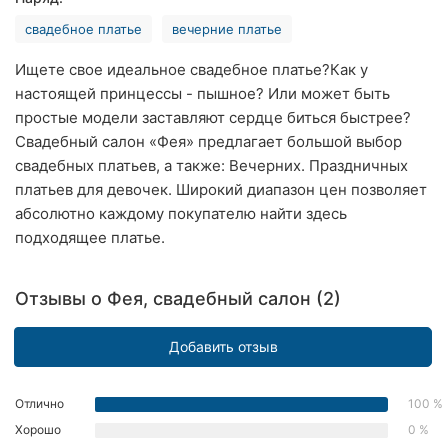
Хмельницкий
свадебное платье
вечерние платье
Ровно
Ищете свое идеальное свадебное платье?Как у
настоящей принцессы - пышное? Или может быть
Одесса
простые модели заставляют сердце биться быстрее?
Свадебный салон «Фея» предлагает большой выбор
Киев
свадебных платьев, а также: Вечерних. Праздничных
платьев для девочек. Широкий диапазон цен позволяет
Харьков
абсолютно каждому покупателю найти здесь
Запорожье
подходящее платье.
Днепр
Отзывы о Фея, свадебный салон (2)
Львов
Добавить отзыв
Кривой
Рог
Отлично
100 %
Николаев
Хорошо
0 %