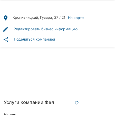
Автошколы
Рестораны
place
Кропивницкий, Гузара, 27 / 21
На карте
Все
edit
Редактировать бизнес информацию
рубрики
share
Поделиться компанией
Все
города:
Кропивницкий
Винница
Житомир
Услуги компании Фея
Тернополь
Наряд: