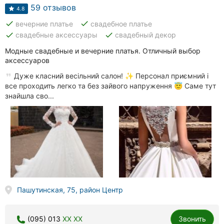
59 отзывов
4.8
done
done
вечерние платье
свадебное платье
done
done
свадебные аксессуары
свадебный декор
Модные свадебные и вечерние платья. Отличный выбор
аксессуаров
Дуже класний весільний салон! ✨ Персонал приємний і
все проходить легко та без зайвого напруження 😇 Саме тут
знайшла сво...
Пашутинская, 75, район Центр
(095) 013
XX XX
Звонить