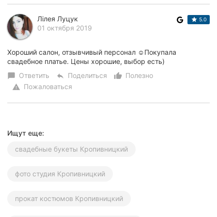
Лілея Луцук
5.0
01 октября 2019
Хороший салон, отзывчивый персонал ☺️Покупала
свадебное платье. Цены хорошие, выбор есть)
Ответить
Поделиться
Полезно
chat_bubble
reply
thumb_up_alt
Пожаловаться
warning
Ищут еще:
свадебные букеты Кропивницкий
фото студия Кропивницкий
прокат костюмов Кропивницкий