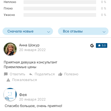
Неплохо
0 %
Херсон
Плохо
0 %
Ужасно
0 %
Полтава
Чернигов
Сначала новые
Все отзывы
Черкассы
Анна Шокур
5.0
Черновцы
20 января 2022
Сумы
Приятная девушка консультант
Приемлемые цены
Ивано-
Франковск
Ответить
Поделиться
Полезно
chat_bubble
reply
thumb_up_alt
Пожаловаться
warning
Луцк
Фея
Ужгород
20 января 2022
Спасибо большое, очень приятно!
Карпаты