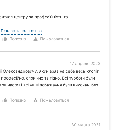
.
итуал центру за професійність та
.
Показать полностью
Полезно
Пожаловаться
thumb_up_alt
warning
17 апреля 2023
 Олександровичу, який взяв на себе весь клопіт
 професійно, спокійно та гідно. Всі турботи були
о за часом і всі наші побажання були виконані без
Полезно
Пожаловаться
thumb_up_alt
warning
30 марта 2021