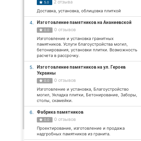
2 отзыва
5.0
Доставка, установка, облицовка плиткой
Все города:
4.
Изготовление памятников на Ананиевской
0 отзывов
0.0
Кропивницкий
Изготовление и установка гранитных
памятников. Услуги благоустройства могил,
Винница
бетонирования, установки плитки. Возможность
расчета в рассрочку.
Житомир
5.
Изготовление памятников на ул. Героев
Украины
Тернополь
0 отзывов
0.0
Хмельницкий
Изготовление и установка, Благоустройство
могил, Укладка плитки, Бетонирование, Заборы,
столы, скамейки.
Ровно
6.
Фабрика памятников
Одесса
0 отзывов
0.0
Проектирование, изготовление и продажа
Киев
надгробных памятников из гранита.