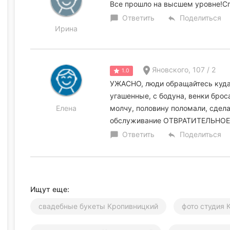
Все прошло на высшем уровне!Сп
Ответить
Поделиться
chat_bubble
reply
Ирина
Яновского, 107 / 2
1.0
УЖАСНО, люди обращайтесь куда 
угашенные, с бодуна, венки бро
Елена
молчу, половину поломали, сдела
обслуживание ОТВРАТИТЕЛЬНОЕ!!!!!
Ответить
Поделиться
chat_bubble
reply
Ищут еще:
свадебные букеты Кропивницкий
фото студия 