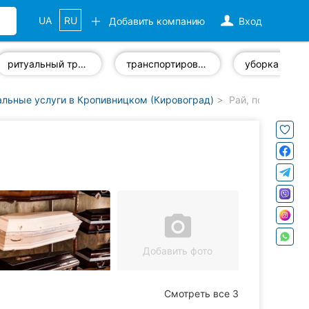
UA
RU
Добавить компанию
Вход
ритуальный транспорт
транспортировка тел умерших
уборка моги
альные услуги в Кропивницком (Кировоград)
Рай, похоронны
camera_alt
Добавить фото
Смотреть все 3