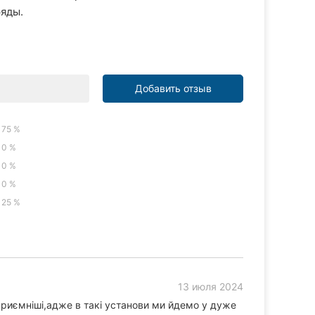
ряды.
Добавить отзыв
75 %
0 %
0 %
0 %
25 %
13 июля 2024
риємніші,адже в такі установи ми йдемо у дуже