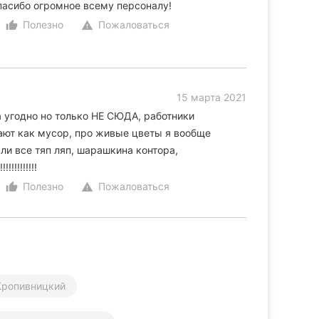
асибо огромное всему персоналу!
Полезно
Пожаловаться
thumb_up_alt
warning
15 марта 2021
угодно но только НЕ СЮДА, работники
сают как мусор, про живые цветы я вообще
ли все тяп ляп, шарашкина контора,
!!!!!!!!
Полезно
Пожаловаться
thumb_up_alt
warning
Кропивницкий