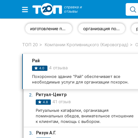
справка и
отзывы
Избранные компании
изготовление памятников
организация похорон
ТОП 20
Компании Кропивницкого (Кировоград)
О
Популярные рубрики:
Рай
Стоматологии
4 отзыва
4.0
Частные клиники
Похоронное здание "Рай" обеспечивает все
необходимые услуги для организации похорон.
Ветеринарные клиники
2.
Ритуал-Центр
41 отзыв
4.8
Автошколы
Ритуальные катафалки, организация
поминальных обедов, внимательное отношение
Рестораны
к клиентам, помощь с выбором.
Все рубрики
3.
Ризун А.Г.