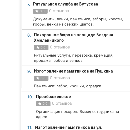
Харьков
7.
Ритуальная служба на Бутусова
0 отзывов
0.0
Запорожье
Документы, венки, памятники, заборы, кресты,
гробы, венки из свежих цветов.
Днепр
8.
Похоронное бюро на площади Богдана
Львов
Хмельницкого
0 отзывов
0.0
Кривой Рог
Ритуальные услуги, перевозка, кремация,
продажа гробов и венков.
Николаев
9.
Изготовление памятников на Пушкина
Херсон
0 отзывов
0.0
Памятники: габро, крошки, оградки.
Полтава
10.
Преображенское
Чернигов
0 отзывов
0.0
Организация похорон. Выезд сотрудника на
Черкассы
адрес
Черновцы
11.
Изготовление памятников на ул.