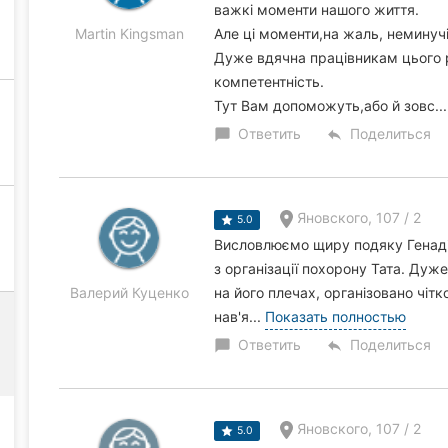
важкі моменти нашого життя.
Martin Kingsman
Але ці моменти,на жаль, неминучі
Дуже вдячна працівникам цього р
компетентність.
Тут Вам допоможуть,або й зовс..
Ответить
Поделиться
chat_bubble
reply
Яновского, 107 / 2
5.0
Висловлюємо щиру подяку Генадії
з організації похорону Тата. Дуже
Валерий Куценко
на його плечах, організовано чітк
нав'я...
Показать полностью
Ответить
Поделиться
chat_bubble
reply
Яновского, 107 / 2
5.0