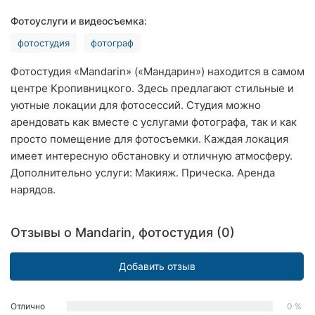
Хмельницкий
Фотоуслуги и видеосъемка:
фотостудия
фотограф
Ровно
Фотостудия «Mandarin» («Mандарин») находится в самом
Одесса
центре Кропивницкого. Здесь предлагают стильные и
уютные локации для фотосессий. Студия можно
Киев
арендовать как вместе с услугами фотографа, так и как
Харьков
просто помещение для фотосъемки. Каждая локация
имеет интересную обстановку и отличную атмосферу.
Запорожье
Дополнительно услуги: Макияж. Прическа. Аренда
нарядов.
Днепр
Львов
Отзывы о Mandarin, фотостудия (0)
Кривой
Добавить отзыв
Рог
Николаев
Отлично
0 %