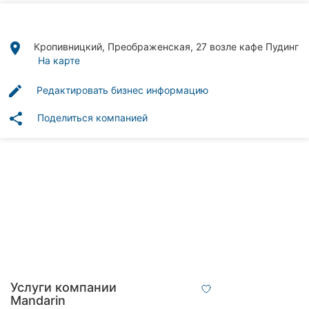
Автошколы
Рестораны
place
Кропивницкий, Преображенская, 27 возле кафе Пудинг
На карте
Все
рубрики
edit
Редактировать бизнес информацию
share
Поделиться компанией
Все
города:
Кропивницкий
Винница
Житомир
Услуги компании
Тернополь
Mandarin