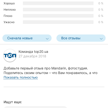
Хорошо
0 %
Херсон
Неплохо
0 %
Полтава
Плохо
0 %
Ужасно
0 %
Чернигов
Черкассы
Сначала новые
Все отзывы
Черновцы
Команда top20.ua
27 декабря 2018
Сумы
Ивано-
Добавьте первый отзыв про Mandarin, фотостудия.
Франковск
Поделитесь своим опытом – что Вам понравилось, а что
нет! Это поможет другим жителям Кропивницкого (К...
Показать полностью
Луцк
Ужгород
Ищут еще:
Карпаты