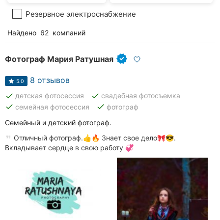
Резервное электроснабжение
Найдено
62
компаний
Фотограф Мария Ратушная
8 отзывов
5.0
done
done
детская фотосессия
свадебная фотосъемка
done
done
семейная фотосессия
фотограф
Семейный и детский фотограф.
Отличный фотограф.👍🔥 Знает свое дело🎀😎.
Вкладывает сердце в свою работу 💞