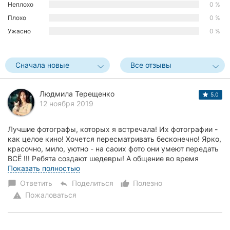
Неплохо
0 %
Херсон
Плохо
0 %
Ужасно
0 %
Полтава
Чернигов
Сначала новые
Все отзывы
Черкассы
Людмила Терещенко
5.0
Черновцы
12 ноября 2019
Сумы
Лучшие фотографы, которых я встречала! Их фотографии -
как целое кино! Хочется пересматривать бесконечно! Ярко,
Ивано-
красочно, мило, уютно - на саоих фото они умеют передать
Франковск
ВСЁ !!! Ребята создают шедевры! А общение во время
съёмки - одно удовольствие! С...
Показать полностью
Луцк
Ответить
Поделиться
Полезно
chat_bubble
reply
thumb_up_alt
Пожаловаться
warning
Ужгород
Карпаты