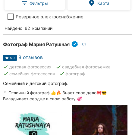
Фильтры
Карта
Резервное электроснабжение
Найдено
62
компаний
Фотограф Мария Ратушная
8 отзывов
5.0
done
done
детская фотосессия
свадебная фотосъемка
done
done
семейная фотосессия
фотограф
Семейный и детский фотограф.
Отличный фотограф.👍🔥 Знает свое дело🎀😎.
Вкладывает сердце в свою работу 💞