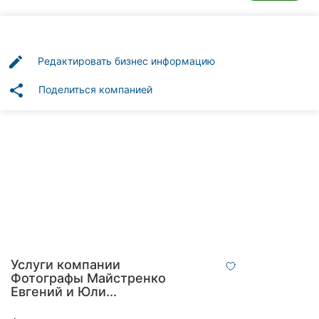
Автошколы
Рестораны
edit
Редактировать бизнес информацию
Все
рубрики
share
Поделиться компанией
Все
города:
Кропивницкий
Винница
Услуги компании
Житомир
Фотографы Майстренко
Евгений и Юли...
Тернополь