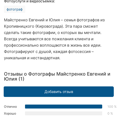
Фотоуслуги и видеосъемка:
Хмельницкий
фотограф
Ровно
Майстренко Евгений и Юлия – семья фотографов из
Кропивницкого (Кировограда). Эта пара сможет
Одесса
сделать такие фотографии, о которых вы мечтали.
Всегда учитываются все пожелания клиента и
Киев
профессионально воплощаются в жизнь все идеи.
Харьков
Фотографируют с душой, каждая фотосессия –
уникальная и нестандартная.
Запорожье
Днепр
Отзывы о Фотографы Майстренко Евгений и
Юлия (1)
Львов
Добавить отзыв
Кривой
Рог
Отлично
100 %
Николаев
Хорошо
0 %