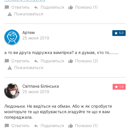
Ответить
Поделиться
Полезно (1)
chat_bubble
reply
thumb_up_alt
Пожаловаться
warning
Артем
5.0
25 июня 2019
а то ви друга подружка вампірка? а я думав, хто то........
Ответить
Поделиться
Полезно (2)
chat_bubble
reply
thumb_up_alt
Пожаловаться
warning
Світлана Білінська
1.0
25 июня 2019
Людоньки. Не ведіться на обман. Або ж як спробуєте
моніторьте те що відбувається.згадуйте те що я вам
попереджала.
Ответить
Поделиться
Полезно (1)
chat_bubble
reply
thumb_up_alt