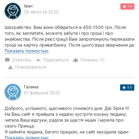
Іван
Херсон
1.0
26 августа 2020
Полтава
Шахрайство. Вам воно обійдеться в 450-1500 грн. Після
того, як заплатите, можете забути і про гроші і про
Чернигов
знайомства. Після реєстрації Вам запропонують переказати
гроші на картку приватбанку. Після цього ваші звернення де
Черкассы
ж послуги та прохання поверн...
Показать полностью
Ответить
Поделиться
Полезно (1)
Черновцы
chat_bubble
reply
thumb_up_alt
Пожаловаться
warning
Сумы
Ивано-
Галина
5.0
Франковск
01 февраля 2020
Луцк
Доброго, успішного, щасливого січневого дня, Дві Зірки !!!
На Ваш сайт я прийшла з надією зустріти кохану людину,
Ужгород
читала Ваші відгуки, раділа за щастя інших і мріяла про
свого Принца.
Я зайнята людина, багато працюю, на сайт заходила один-
Карпаты
два рази...
Показать полностью