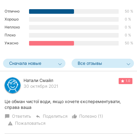
Хмельницкий
Отлично
50 %
Ровно
Хорошо
0 %
Неплохо
0 %
Одесса
Плохо
0 %
Ужасно
50 %
Киев
Харьков
Сначала новые
Все отзывы
Запорожье
Натали Смайл
1.0
Днепр
30 октября 2021
Львов
Це обман чистої води, якщо хочете єксперементувати,
справа ваша
Кривой
Ответить
Поделиться
Полезно (1)
chat_bubble
reply
thumb_up_alt
Рог
Пожаловаться
warning
Николаев