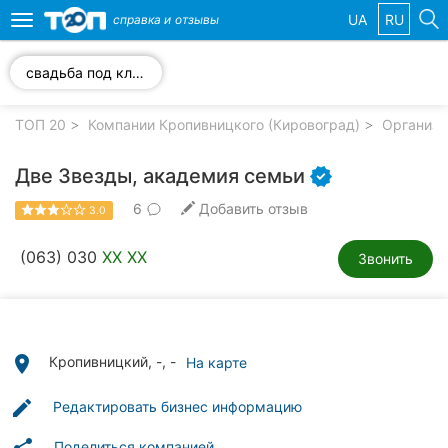
UA
RU
справка и
отзывы
Toggle
navigation
свадьба под ключ
Избранные
компании
ТОП 20
Компании Кропивницкого (Кировоград)
Организа
Две Звезды, академия семьи
6
Добавить отзыв
3.0
Популярные
рубрики:
(063) 030
XX XX
Звонить
Стоматологии
Частные
клиники
place
Кропивницкий, -, -
На карте
Ветеринарные
edit
Редактировать бизнес информацию
клиники
Поделиться компанией