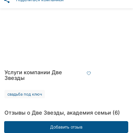
share
Автошколы
Рестораны
Все
рубрики
Все
Услуги компании Две
города:
Звезды
Кропивницкий
свадьба под ключ
Винница
Отзывы о Две Звезды, академия семьи (6)
Житомир
Тернополь
Добавить отзыв