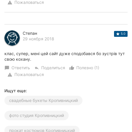
Пожаловаться
warning
Степан
5.0
29 ноября 2018
клас, супер, мені цей сайт дуже сподобався бо зустрів тут
свою кохану.
Ответить
Поделиться
Полезно (1)
chat_bubble
reply
thumb_up_alt
Пожаловаться
warning
Ищут еще:
свадебные букеты Кропивницкий
фото студия Кропивницкий
прокат костюмов Кропивницкий