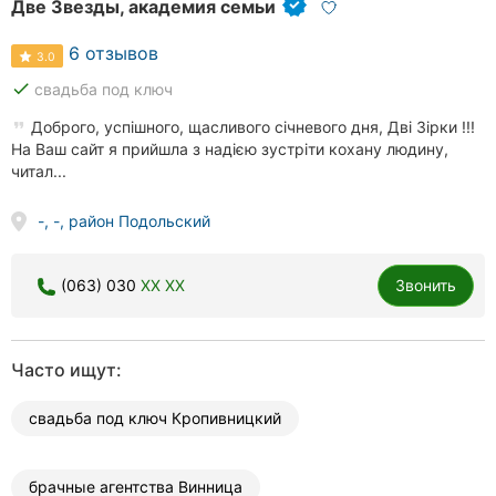
Две Звезды, академия семьи
6 отзывов
3.0
done
свадьба под ключ
Доброго, успішного, щасливого січневого дня, Дві Зірки !!!
На Ваш сайт я прийшла з надією зустріти кохану людину,
читал...
-, -, район Подольский
(063) 030
XX XX
Звонить
Часто ищут:
свадьба под ключ Кропивницкий
брачные агентства Винница