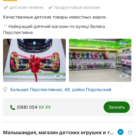
done
done
детская гигиена
продуктовый магазин
Качественные детские товары известных марок.
Найкращий дитячий магазин по вулиці Велика
Перспективна
Большая Перспективная, 48, район Подольский
(068) 054
XX XX
Звонить
Малышандия, магазин детских игрушек и товаров