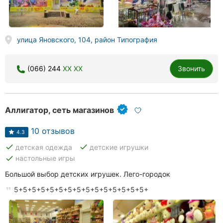
улица Яновского, 104, район Типография
(066) 244
XX XX
Звонить
Аллигатор, сеть магазинов
10 отзывов
4.3
done
done
детская одежда
детские игрушки
done
настольные игры
Большой выбор детских игрушек. Лего-городок
5+5+5+5+5+5+5+5+5+5+5+5+5+5+5+