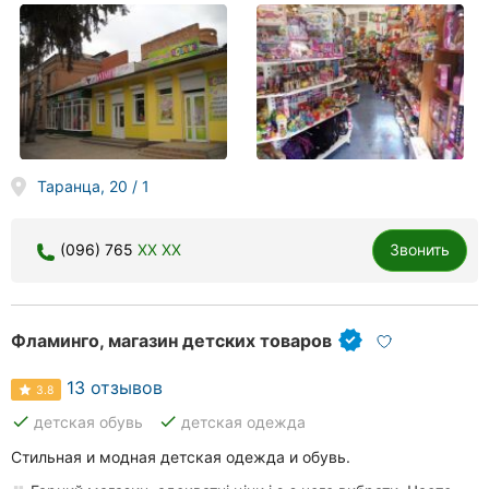
Таранца, 20 / 1
(096) 765
XX XX
Звонить
Фламинго, магазин детских товаров
13 отзывов
3.8
done
done
детская обувь
детская одежда
Стильная и модная детская одежда и обувь.