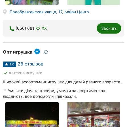
Преображенская улица, 17, район Центр
(050) 661
XX XX
Звонить
Опт игрушка
28 отзывов
4.0
done
детские игрушки
Широкий ассортимент игрушек для детей разного возраста.
Умнічки дівчата-касири, умнчки за асортимент,за
людяність, все допомогли і підказали.