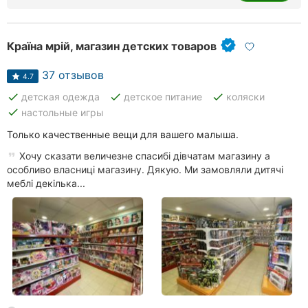
Країна мрій, магазин детских товаров
37 отзывов
4.7
done
done
done
детская одежда
детское питание
коляски
done
настольные игры
Только качественные вещи для вашего малыша.
Хочу сказати величезне спасибі дівчатам магазину а
особливо власниці магазину. Дякую. Ми замовляли дитячі
меблі декілька...