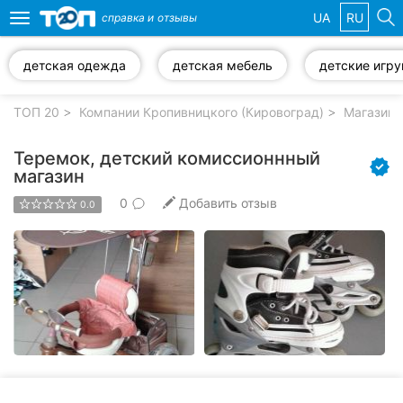
UA
RU
справка и
отзывы
Toggle
navigation
детская одежда
детская мебель
детские игр
Избранные
компании
ТОП 20
Компании Кропивницкого (Кировоград)
Магазины
Теремок, детский комиссионнный
магазин
0
Добавить отзыв
Популярные
0.0
рубрики:
Стоматологии
Частные
клиники
Ветеринарные
клиники