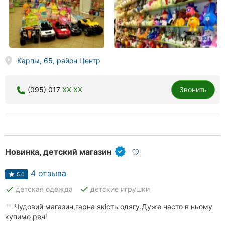
Карпы, 65, район Центр
(095) 017
XX XX
Звонить
Новинка, детский магазин
4 отзыва
5.0
done
done
детская одежда
детские игрушки
Чудовий магазин,гарна якість одягу.Дуже часто в ньому
купимо речі