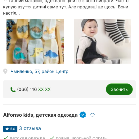
Гарний магазин, адекватні ціни і є з чого вибрати. Часто
купую взуття дитині саме тут. Але продавці це щось. Вони
настіл...
Чмиленко, 57, район Центр
(066) 116
XX XX
Звонить
Alfonso kids, детская одежда
3 отзыва
5.0
done
done
детская одежда
пошив школьной формы