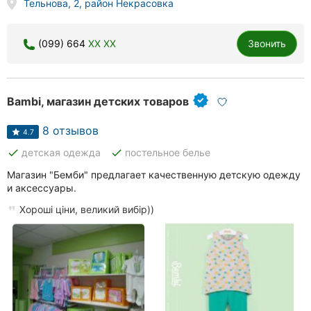
Тельнова, 2, район Некрасовка
(099) 664
XX XX
Звонить
Bambi, магазин детских товаров
8 отзывов
4.7
done
done
детская одежда
постельное белье
Магазин "Бемби" предлагает качественную детскую одежду
и аксессуары.
Хороші ціни, великий вибір))