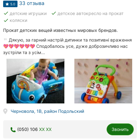
33 отзыва
5.0
done
done
детские игрушки
детское автокресло на прокат
done
коляски
Прокат детских вещей известных мировых брендов.
Дякую, за гарний настрій дитинки та позитивні враження
💖💖💖💖💖💖 Сподобалось усе, дуже доброзичливо нас
зустріли та з усім...
Черновола, 1B, район Подольский
(050) 106
XX XX
Звонить