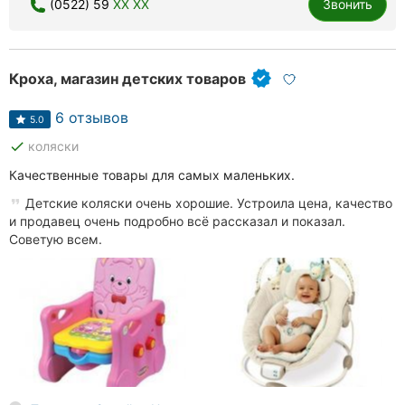
(0522) 59
XX XX
Звонить
Кроха, магазин детских товаров
6 отзывов
5.0
done
коляски
Качественные товары для самых маленьких.
Детские коляски очень хорошие. Устроила цена, качество
и продавец очень подробно всё рассказал и показал.
Советую всем.