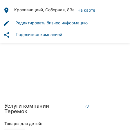
Автошколы
place
Кропивницкий, Соборная, 83а
На карте
Рестораны
edit
Редактировать бизнес информацию
Все
рубрики
share
Поделиться компанией
Все
города:
Кропивницкий
Винница
Услуги компании
Теремок
Житомир
Тернополь
Товары для детей: