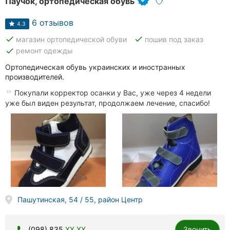
Паучок, ортопедическая обувь
6 отзывов
4.3
done
done
магазин ортопедической обуви
пошив под заказ
done
ремонт одежды
Ортопедическая обувь украинских и иностранных
производителей.
Покупали корректор осанки у Вас, уже через 4 недели
уже был виден результат, продолжаем лечение, спасибо!
Пашутинская, 54 / 55, район Центр
(098) 835
XX XX
Звонить