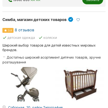
Симба, магазин детских товаров
8 отзывов
3.8
done
done
детская одежда
коляски
Широкий выбор товаров для детей известных мировых
брендов.
Достатньо широкий асортимент дитячих товарів, зручне
розташування
Соборная, 20, район Типография