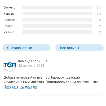
Херсон
Отлично
0 %
Хорошо
0 %
Полтава
Неплохо
0 %
Чернигов
Плохо
0 %
Ужасно
0 %
Черкассы
Черновцы
Сначала новые
Все отзывы
Сумы
Команда top20.ua
22 августа 2018
Ивано-
Франковск
Добавьте первый отзыв про Теремок, детский
Луцк
комиссионнный магазин. Поделитесь своим опытом – что
Вам понравилось, а что нет! Это поможет другим жителя...
Показать полностью
Ужгород
Карпаты