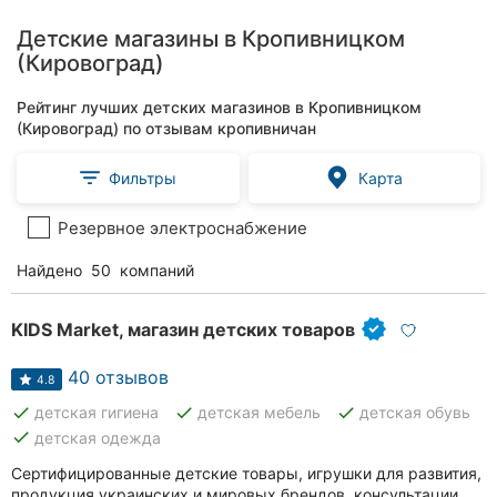
Детские магазины в Кропивницком
(Кировоград)
Рейтинг лучших детских магазинов в Кропивницком
(Кировоград) по отзывам кропивничан
Фильтры
Карта
Резервное электроснабжение
Найдено
50
компаний
KIDS Market, магазин детских товаров
40 отзывов
4.8
done
done
done
детская гигиена
детская мебель
детская обувь
done
детская одежда
Сертифицированные детские товары, игрушки для развития,
продукция украинских и мировых брендов, консультации