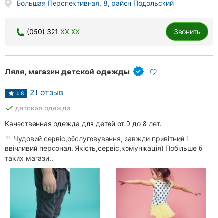
Большая Перспективная, 8, район Подольский
(050) 321
XX XX
Звонить
Ляля, магазин детской одежды
21 отзыв
4.8
done
детская одежда
Качественная одежда для детей от 0 до 8 лет.
Чудовий сервіс,обслуговування, завжди привітний і
ввічливий персонал. Якість,сервіс,комунікація) Побільше б
таких магази...