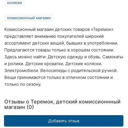
коляски
Хмельницкий
комиссионный магазин
Ровно
Комиссионный магазин детских товаров «Теремок»
Одесса
представляет вниманию покупателей широкий
Киев
ассортимент детских вещей, бывших в употреблении.
Предлагаются товары только в хорошем состоянии.
Харьков
Здесь можно найти: Детскую одежду и обувь. Самокаты
и ролики. Детские кроватки. Детские коляски.
Запорожье
Электромобили. Велосипеды с родительской ручкой.
Вещи принимаются только в отличном состоянии и
Днепр
только по сезону.
Львов
Отзывы о Теремок, детский комиссионнный
Кривой
магазин (0)
Рог
Добавить отзыв
Николаев