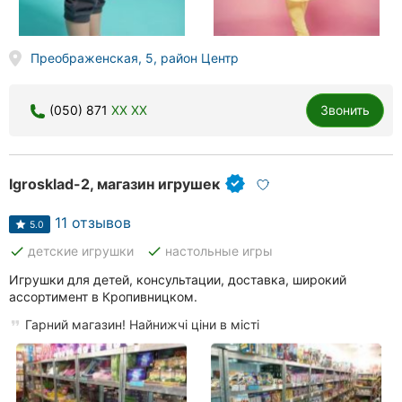
Преображенская, 5, район Центр
(050) 871
XX XX
Звонить
Igrosklad-2, магазин игрушек
11 отзывов
5.0
done
done
детские игрушки
настольные игры
Игрушки для детей, консультации, доставка, широкий
ассортимент в Кропивницком.
Гарний магазин! Найнижчі ціни в місті