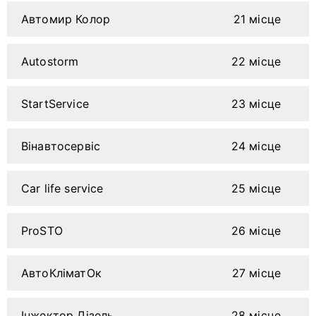
Автомир Колор
21 місце
Autostorm
22 місце
StartServicе
23 місце
Вінавтосервіс
24 місце
Car life service
25 місце
ProSTO
26 місце
АвтоКліматОк
27 місце
Інжектор Дізель Сервіс
28 місце