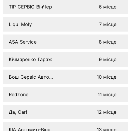
ТІР СЕРВІС ВінЧер
6 місце
Liqui Moly
7 місце
ASA Service
8 місце
Кічмаренко Гараж
9 місце
Бош Сервіс Автохелф
10 місце
Redzone
11 місце
Да, Car!
12 місце
КІА Автомир-Вінниця
13 місце