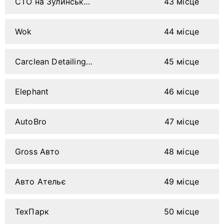
СТО на Зулинського
43 місце
Wok
44 місце
Carclean Detailing Studio
45 місце
Elephant
46 місце
AutoBro
47 місце
Gross Авто
48 місце
Авто Ательє
49 місце
ТехПарк
50 місце