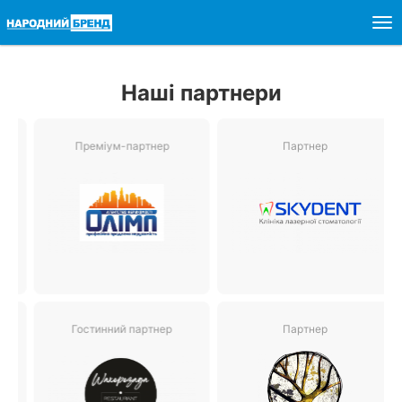
Togg
navig
Наші партнери
Преміум-партнер
Партнер
Ігрист
Гостинний партнер
Партнер
П