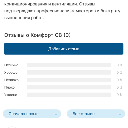
кондиционирования и вентиляции. Отзывы
Ровно
подтверждают профессионализм мастеров и быстроту
выполнения работ.
Одесса
Кропивницкий
Отзывы о Комфорт СВ (0)
Киев
Добавить отзыв
Харьков
Отлично
0 %
Запорожье
Хорошо
0 %
Днепр
Неплохо
0 %
Плохо
0 %
Львов
Ужасно
0 %
Кривой
Рог
Сначала новые
Все отзывы
Николаев