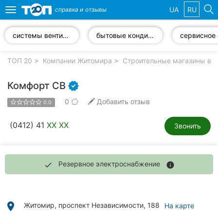
UA
RU
справка и
отзывы
Toggle
navigation
системы вентиляции
бытовые кондиционеры
Избранные
компании
ТОП 20
Компании Житомира
Строительные магазины в 
Комфорт СВ
0
Добавить отзыв
0.0
Популярные
рубрики:
(0412) 41
XX XX
Звонить
Автошколы
Частные
Резервное электроснабжение
done
info
клиники
Стоматологии
place
Житомир, проспект Независимости, 188
На карте
Ветеринарные