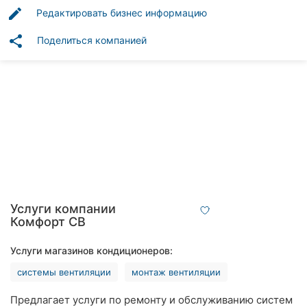
клиники
edit
Редактировать бизнес информацию
Рестораны
share
Поделиться компанией
Все
рубрики
Все
города:
Житомир
Услуги компании
Комфорт СВ
Винница
Услуги магазинов кондиционеров:
Тернополь
системы вентиляции
монтаж вентиляции
Хмельницкий
Предлагает услуги по ремонту и обслуживанию систем