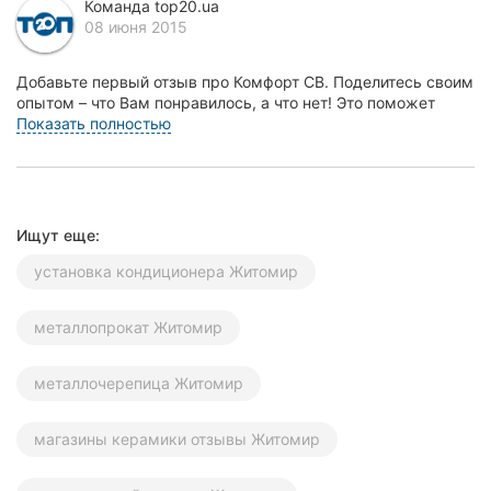
Команда top20.ua
Херсон
08 июня 2015
Полтава
Добавьте первый отзыв про Комфорт СВ. Поделитесь своим
опытом – что Вам понравилось, а что нет! Это поможет
Чернигов
другим жителям Житомира сделать правильны...
Показать полностью
Черкассы
Черновцы
Ищут еще:
Сумы
установка кондиционера Житомир
Ивано-
Франковск
металлопрокат Житомир
Луцк
металлочерепица Житомир
Ужгород
магазины керамики отзывы Житомир
Карпаты